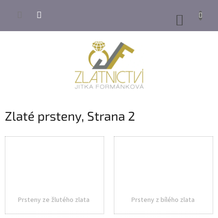
Přejít
na
NÁKUP
obsah
KOŠÍK
Zlaté prsteny
, Strana 2
Prsteny ze žlutého zlata
Prsteny z bílého zlata