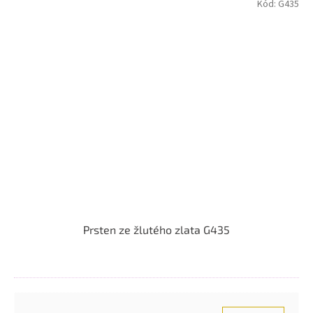
Kód:
G435
Prsten ze žlutého zlata G435