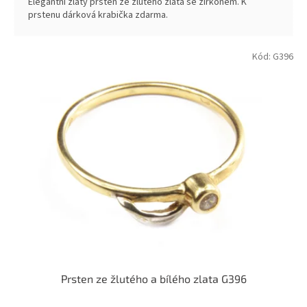
Elegantní zlatý prsten ze žlutého zlata se zirkonem. K
prstenu dárková krabička zdarma.
Kód:
G396
Prsten ze žlutého a bílého zlata G396