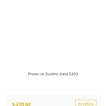
Prsten ze žlutého zlata G300
5.270 Kč
DO KOŠÍKU