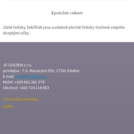
2
položek celkem
O
v
l
Zlaté řetízky žebříček jsou ozdobné ploché řetízky tvořené stejními
á
dvojitými očky.
d
a
Z
c
Á
í
P
p
A
JF-GOLDEN s.r.o.
r
T
prodejna : T.G. Masaryka 550, 27201 Kladno
v
E-mail:
info@jf-sperky.cz
Í
k
Mobil: +420 602 361 379
y
Obchod: +420 724 116 653
v
ý
Obchodní podmínky
p
i
GDPR
s
u