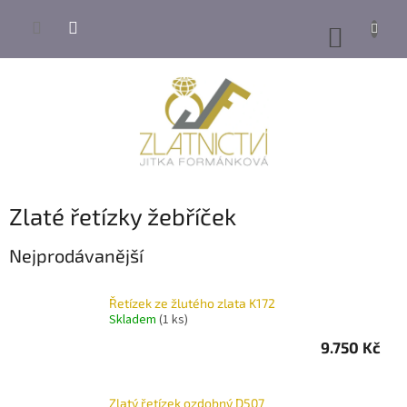
Přejít
na
NÁKUP
obsah
KOŠÍK
Zlaté řetízky žebříček
Nejprodávanější
Řetízek ze žlutého zlata K172
Skladem
(1 ks)
9.750 Kč
Zlatý řetízek ozdobný D507