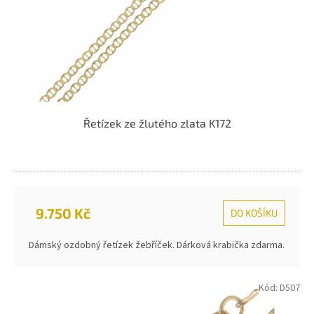
d
u
k
t
ů
Řetízek ze žlutého zlata K172
9.750 Kč
DO KOŠÍKU
Dámský ozdobný řetízek žebříček. Dárková krabička zdarma.
Kód:
D507