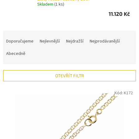
Skladem
(1 ks)
11.120 Kč
Ř
a
Doporučujeme
Nejlevnější
Nejdražší
Nejprodávanější
z
e
Abecedně
n
í
p
OTEVŘÍT FILTR
r
o
V
Kód:
K172
d
ý
u
p
k
i
t
s
ů
p
r
o