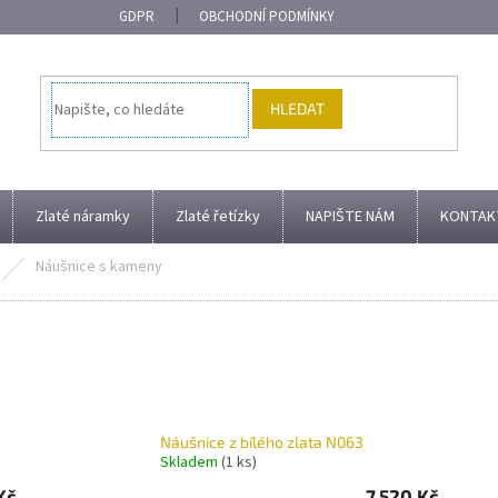
GDPR
OBCHODNÍ PODMÍNKY
HLEDAT
Zlaté náramky
Zlaté řetízky
NAPIŠTE NÁM
KONTAK
Náušnice s kameny
Náušnice z bílého zlata N063
Skladem
(1 ks)
Kč
7.520 Kč