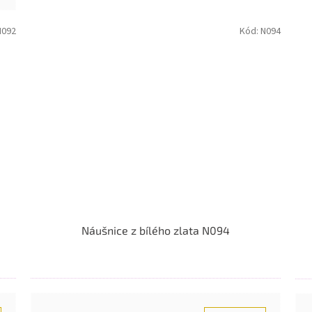
N092
Kód:
N094
Náušnice z bílého zlata N094