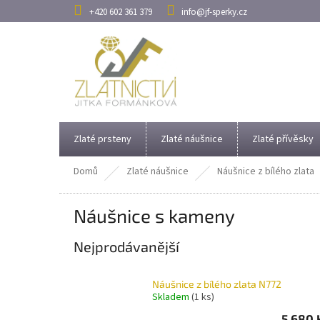
Přejít
+420 602 361 379
info@jf-sperky.cz
na
obsah
Zlaté prsteny
Zlaté náušnice
Zlaté přívěsky
Domů
Zlaté náušnice
Náušnice z bílého zlata
Náušnice s kameny
Nejprodávanější
Náušnice z bílého zlata N772
Skladem
(1 ks)
5.680 