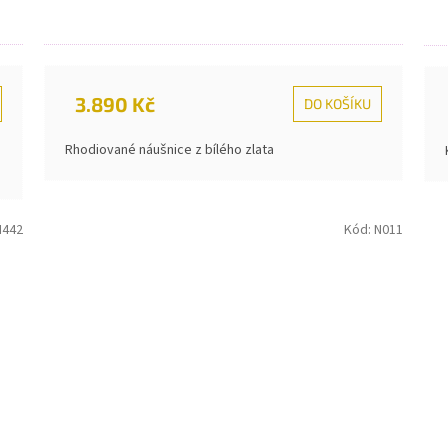
3.890 Kč
DO KOŠÍKU
Rhodiované náušnice z bílého zlata
N442
Kód:
N011