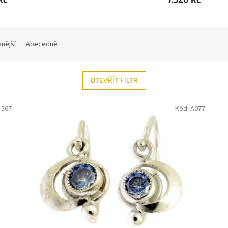
nější
Abecedně
OTEVŘÍT FILTR
:
567
Kód:
A077