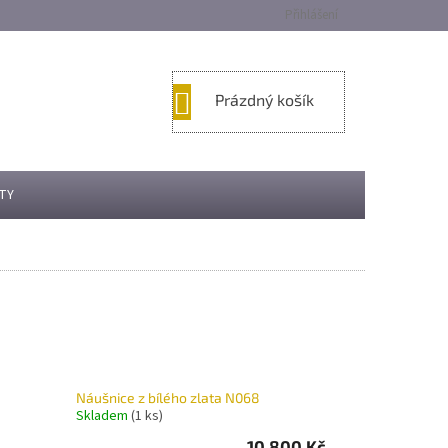
Přihlášení
NÁKUPNÍ
Prázdný košík
KOŠÍK
TY
Náušnice z bílého zlata N068
Skladem
(1 ks)
10.800 Kč