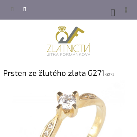
Přejít
na
NÁKUP
obsah
KOŠÍK
Prsten ze žlutého zlata G271
G271