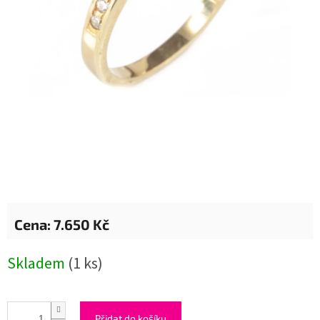
7.650 Kč
Měrná
Skladem
(1 ks)
cena:
Přidat do košíku