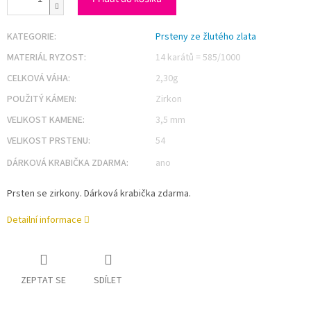
KATEGORIE
:
Prsteny ze žlutého zlata
MATERIÁL RYZOST
:
14 karátů = 585/1000
CELKOVÁ VÁHA
:
2,30g
POUŽITÝ KÁMEN
:
Zirkon
VELIKOST KAMENE
:
3,5 mm
VELIKOST PRSTENU
:
54
DÁRKOVÁ KRABIČKA ZDARMA
:
ano
Prsten se zirkony. Dárková krabička zdarma.
Detailní informace
ZEPTAT SE
SDÍLET