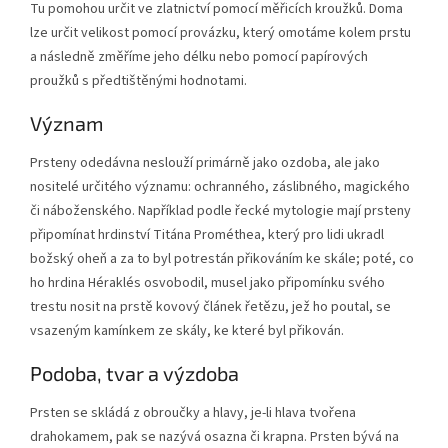
Tu pomohou určit ve zlatnictví pomocí měřicích kroužků. Doma
lze určit velikost pomocí provázku, který omotáme kolem prstu
a následně změříme jeho délku nebo pomocí papírových
proužků s předtištěnými hodnotami.
Význam
Prsteny odedávna neslouží primárně jako ozdoba, ale jako
nositelé určitého významu: ochranného, záslibného, magického
či náboženského. Například podle řecké mytologie mají prsteny
připomínat hrdinství Titána Prométhea, který pro lidi ukradl
božský oheň a za to byl potrestán přikováním ke skále; poté, co
ho hrdina Héraklés osvobodil, musel jako připomínku svého
trestu nosit na prstě kovový článek řetězu, jež ho poutal, se
vsazeným kamínkem ze skály, ke které byl přikován.
Podoba, tvar a výzdoba
Prsten se skládá z obroučky a hlavy, je-li hlava tvořena
drahokamem, pak se nazývá osazna či krapna. Prsten bývá na