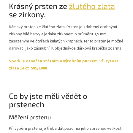
Krásný prsten ze
žlutého zlata
se zirkony.
Dámský prsten ze žlutého zlata. Prsten je zdobený drobnými
zirkony bílé barvy a jedním zirkonem o průměru 3,5 mm
zasazeným ve čtyřech kulatých krapnách. tento prsten je možné
darovat i jako zásnubní. K objednávce dárková krabička zdarma.
Šperk je označen státním a výrobním puncem vč. ryzosti
zlata 14 ct 585/1000
Co by jste měli vědět o
prstenech
Měření prstenu
Při výběru prstenu je třeba dát pozor na jeho správnou velikost.