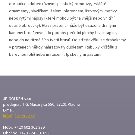
obroučce zdoben různými plastickými motivy, zvláště
ornamenty, hlavičkami šelem, pletencem, lístkovými motivy
nebo rytými nápisy (které mohou být na vnější nebo vnitřní
straně obroučky). Hlava prstenu může být osazena drahými
kameny broušenými do podoby pečetní plochy tzv. intaglie,
nebo do nejrůznějších tvarů brusů. Od středověku se drahokamy
v prstenech někdy nahrazovaly dubletami (tabulky křišťálu s
barevnou fólií) nebo imitacemi, tj. skelnými pastami
Z
Á
P
A
JF-GOLDEN s.r.o.
T
prodejna : T.G. Masaryka 550, 27201 Kladno
E-mail:
Í
info@jf-sperky.cz
Mobil: +420 602 361 379
Obchod: +420 724 116 653