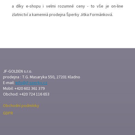
k
a díky e-shopu i velmi rozumné ceny - to vše je on-line
á
zlatnictví a kamenná prodejna Šperky Jitka Formánková.
z
k
o
v
Z
á
Á
P
v
A
JF-GOLDEN s.r.o.
ý
T
prodejna : T.G. Masaryka 550, 27201 Kladno
r
E-mail:
info@jf-sperky.cz
Í
Mobil: +420 602 361 379
o
Obchod: +420 724 116 653
b
Obchodní podmínky
a
GDPR
,
O
N