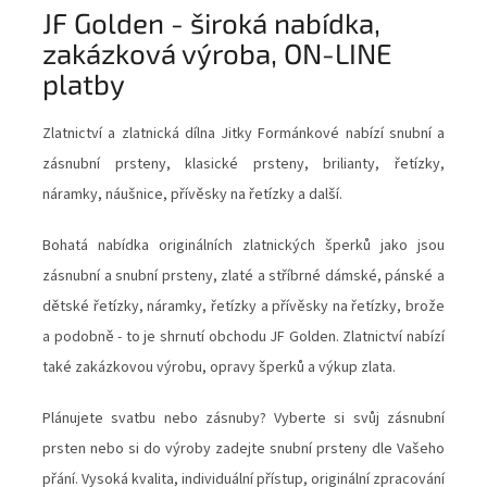
JF Golden - široká nabídka,
š
zakázková výroba, ON-LINE
i
platby
r
o
Zlatnictví a zlatnická dílna Jitky Formánkové nabízí snubní a
k
zásnubní prsteny, klasické prsteny, brilianty, řetízky,
á
náramky, náušnice, přívěsky na řetízky a další.
n
a
Bohatá nabídka originálních zlatnických šperků jako jsou
b
zásnubní a snubní prsteny, zlaté a stříbrné dámské, pánské a
í
dětské řetízky, náramky, řetízky a přívěsky na řetízky, brože
d
a podobně - to je shrnutí obchodu JF Golden. Zlatnictví nabízí
k
také zakázkovou výrobu, opravy šperků a výkup zlata.
a
,
Plánujete svatbu nebo zásnuby? Vyberte si svůj zásnubní
z
prsten nebo si do výroby zadejte snubní prsteny dle Vašeho
a
přání. Vysoká kvalita, individuální přístup, originální zpracování