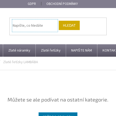
GDPR
OBCHODNÍ PODMÍNKY
HLEDAT
Zlaté náramky
Zlaté řetízky
NAPIŠTE NÁM
KONTAK
Zlaté řetízky LAMBÁBA
Můžete se ale podívat na ostatní kategorie.