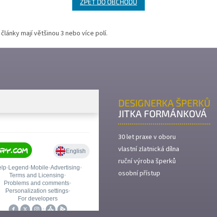
ZPĚT DO OBCHODU
články mají většinou 3 nebo více polí.
DESIGNERKA ŠPERKŮ
JITKA FORMÁNKOVÁ
30 let praxe v oboru
vlastní zlatnická dílna
ruční výroba šperků
osobní přístup