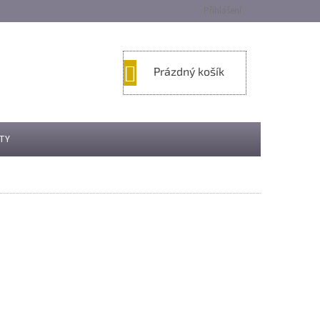
Přihlášení
NÁKUPNÍ
Prázdný košík
KOŠÍK
TY