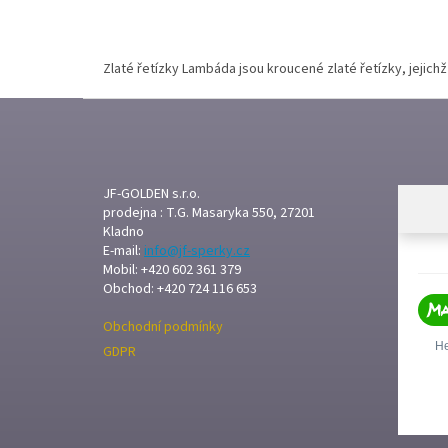
Zlaté řetízky Lambáda jsou kroucené zlaté řetízky, jejichž 
Z
Á
P
A
T
JF-GOLDEN s.r.o.
prodejna : T.G. Masaryka 550, 27201
Í
Kladno
E-mail:
info@jf-sperky.cz
Mobil: +420 602 361 379
Obchod: +420 724 116 653
Obchodní podmínky
GDPR