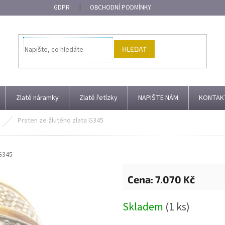
GDPR
OBCHODNÍ PODMÍNKY
HLEDAT
Zlaté náramky
Zlaté řetízky
NAPIŠTE NÁM
KONTAK
Prsten ze žlutého zlata G345
G345
7.070 Kč
Měrná
Skladem
(1 ks)
cena: