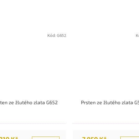
Kód:
G652
K
ten ze žlutého zlata G652
Prsten ze žlutého zlata 
210 Kč
7.950 Kč