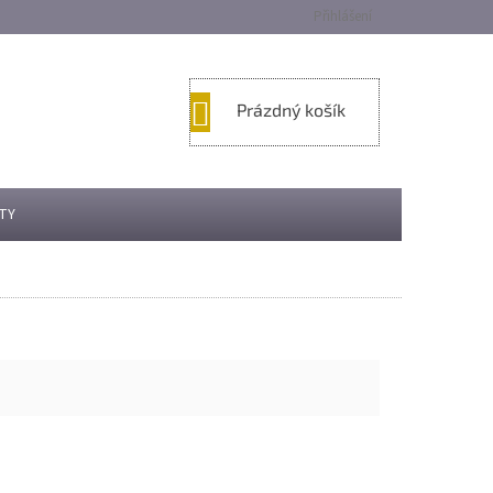
Přihlášení
NÁKUPNÍ
Prázdný košík
KOŠÍK
TY