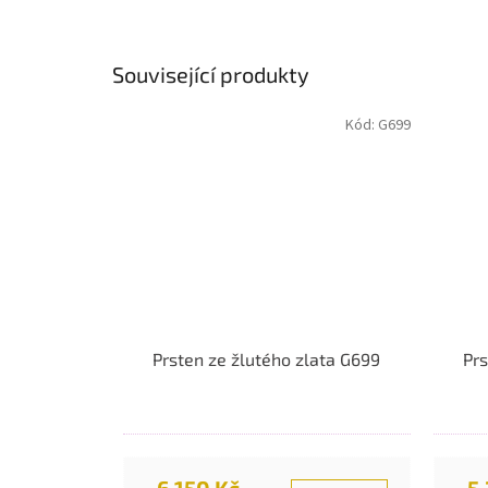
Související produkty
Kód:
G699
Prsten ze žlutého zlata G699
Prs
6.150 Kč
5.