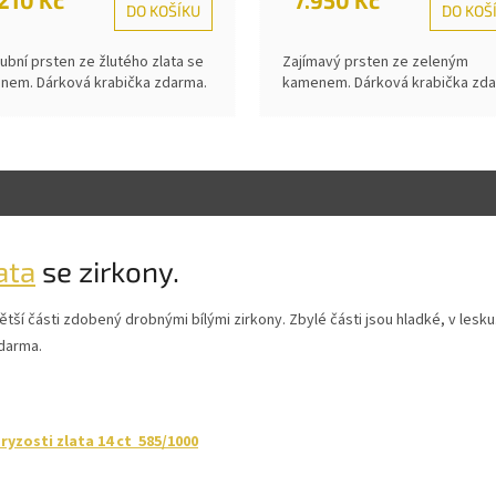
DO KOŠÍKU
DO KOŠ
ubní prsten ze žlutého zlata se
Zajímavý prsten ze zeleným
onem. Dárková krabička zdarma.
kamenem. Dárková krabička zda
ata
se zirkony.
tší části zdobený drobnými bílými zirkony. Zbylé části jsou hladké, v lesku.
darma.
yzosti zlata 14 ct 585/1000