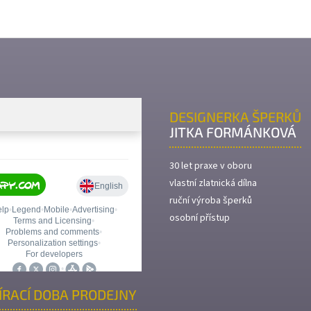
DESIGNERKA ŠPERKŮ
JITKA FORMÁNKOVÁ
30 let praxe v oboru
vlastní zlatnická dílna
ruční výroba šperků
osobní přístup
ÍRACÍ DOBA PRODEJNY