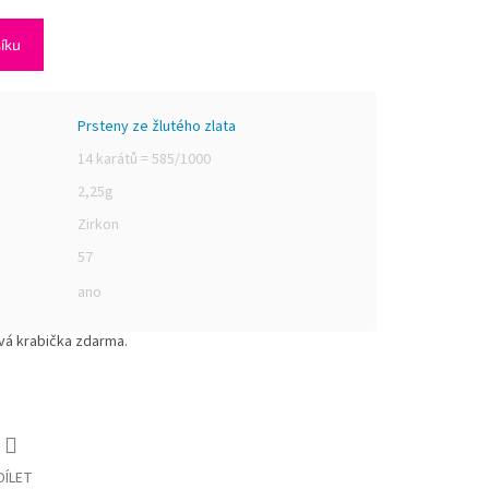
šíku
Prsteny ze žlutého zlata
14 karátů = 585/1000
2,25g
Zirkon
57
ano
vá krabička zdarma.
DÍLET