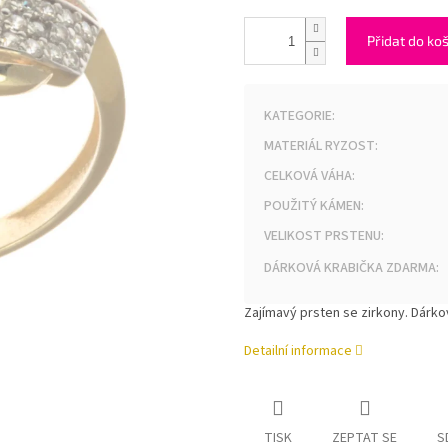
Přidat do ko
KATEGORIE
:
MATERIÁL RYZOST
:
CELKOVÁ VÁHA
:
POUŽITÝ KÁMEN
:
VELIKOST PRSTENU
:
DÁRKOVÁ KRABIČKA ZDARMA
:
Zajímavý prsten se zirkony. Dárko
Detailní informace
TISK
ZEPTAT SE
S