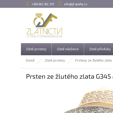
Přejít
+420 602 361 379
info@jf-sperky.cz
na
obsah
Zlaté prsteny
Zlaté náušnice
Zlaté přívěsky
Domů
Zlaté prsteny
Prsteny ze žlutého zlata
Prsten ze žlutého zlata G345