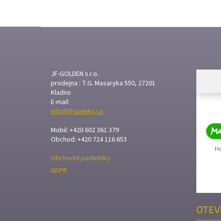
Z
Á
P
A
T
JF-GOLDEN s.r.o.
prodejna : T.G. Masaryka 550, 27201
Í
Kladno
E-mail:
info@jf-sperky.cz
Mobil: +420 602 361 379
Obchod: +420 724 116 653
Obchodní podmínky
GDPR
OTEV