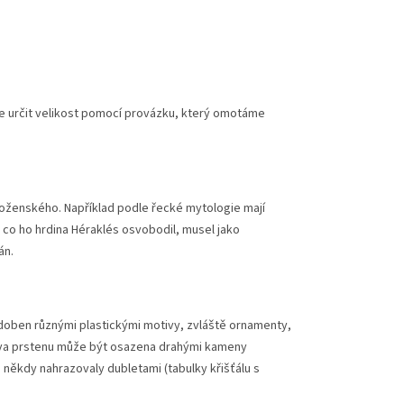
lze určit velikost pomocí provázku, který omotáme
boženského. Například podle řecké mytologie mají
, co ho hrdina Héraklés osvobodil, musel jako
án.
zdoben různými plastickými motivy, zvláště ornamenty,
Hlava prstenu může být osazena drahými kameny
někdy nahrazovaly dubletami (tabulky křišťálu s