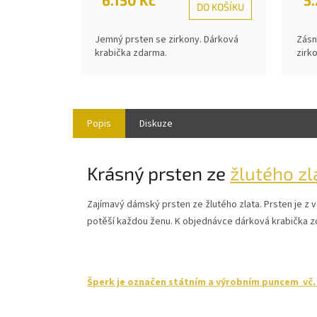
DO KOŠÍKU
Jemný prsten se zirkony. Dárková
Zásn
krabička zdarma.
zirk
Popis
Diskuze
Krásný prsten ze
žlutého zl
Zajímavý dámský prsten ze žlutého zlata. Prsten je z vě
potěší každou ženu. K objednávce dárková krabička z
Šperk je označen státním a výrobním puncem vč. r