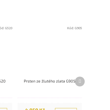
ód:
G520
Kód:
G905
Další
G520
Prsten ze žlutého zlata G905
produkt
4.950 Kč