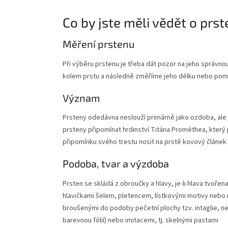
Co by jste měli vědět o prs
Měření prstenu
Při výběru prstenu je třeba dát pozor na jeho správno
kolem prstu a následně změříme jeho délku nebo pom
Význam
Prsteny odedávna neslouží primárně jako ozdoba, ale 
prsteny připomínat hrdinství Titána Prométhea, který p
připomínku svého trestu nosit na prstě kovový článek 
Podoba, tvar a výzdoba
Prsten se skládá z obroučky a hlavy, je-li hlava tvo
hlavičkami šelem, pletencem, lístkovými motivy nebo 
broušenými do podoby pečetní plochy tzv. intaglie, n
barevnou fólií) nebo imitacemi, tj. skelnými pastami