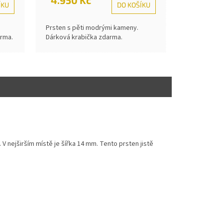
ÍKU
DO KOŠÍKU
Prsten s pěti modrými kameny.
rma.
Dárková krabička zdarma.
 V nejširším místě je šířka 14 mm. Tento prsten jistě