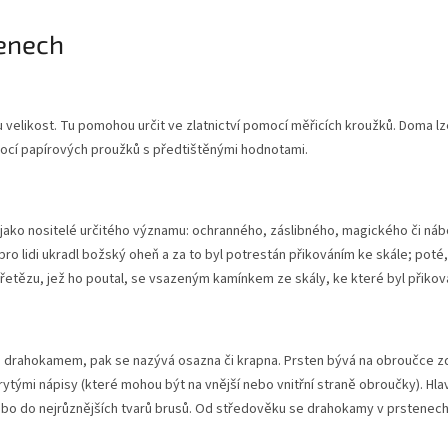
tenech
u velikost. Tu pomohou určit ve zlatnictví pomocí měřicích kroužků. Doma 
ocí papírových proužků s předtištěnými hodnotami.
jako nositelé určitého významu: ochranného, záslibného, magického či ná
ro lidi ukradl božský oheň a za to byl potrestán přikováním ke skále; poté
řetězu, jež ho poutal, se vsazeným kamínkem ze skály, ke které byl přikov
řena drahokamem, pak se nazývá osazna či krapna. Prsten bývá na obroučce 
rytými nápisy (které mohou být na vnější nebo vnitřní straně obroučky). 
ebo do nejrůznějších tvarů brusů. Od středověku se drahokamy v prstenech 