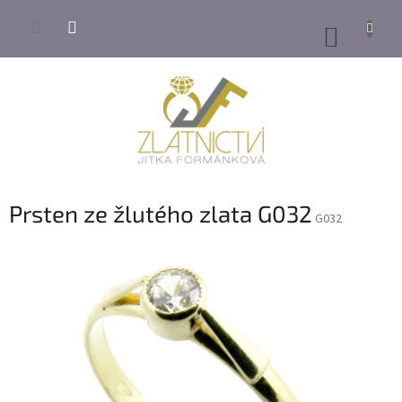
Přejít
na
NÁKUP
obsah
KOŠÍK
Prsten ze žlutého zlata G032
G032