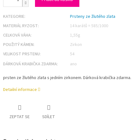
KATEGORIE
:
Prsteny ze žlutého zlata
MATERIÁL RYZOST
:
14 karátů = 585/1000
CELKOVÁ VÁHA
:
1,55g
POUŽITÝ KÁMEN
:
Zirkon
VELIKOST PRSTENU
:
54
DÁRKOVÁ KRABIČKA ZDARMA
:
ano
prsten ze žlutého zlata s jedním zirkonem. Dárková krabička zdarma.
Detailní informace
ZEPTAT SE
SDÍLET