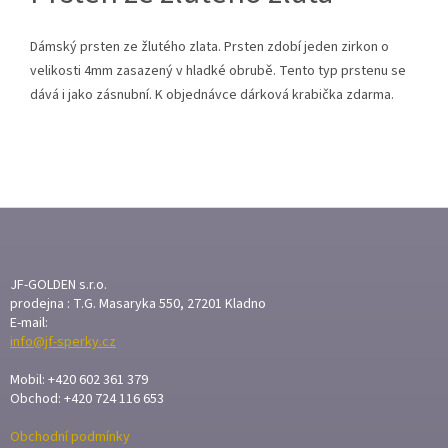
Dámský prsten ze žlutého zlata. Prsten zdobí jeden zirkon o
velikosti 4mm zasazený v hladké obrubě. Tento typ prstenu se
dává i jako zásnubní. K objednávce dárková krabička zdarma.
Z
Á
P
A
JF-GOLDEN s.r.o.
T
prodejna : T.G. Masaryka 550, 27201 Kladno
E-mail:
Í
info@jf-sperky.cz
Mobil: +420 602 361 379
Obchod: +420 724 116 653
Obchodní podmínky