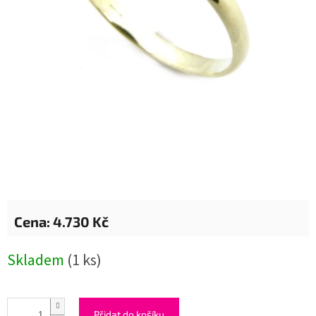
4.730 Kč
Měrná
Skladem
(1 ks)
cena:
Přidat do košíku