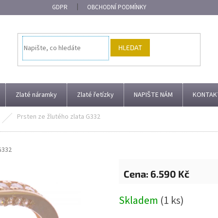
GDPR
OBCHODNÍ PODMÍNKY
HLEDAT
Zlaté náramky
Zlaté řetízky
NAPIŠTE NÁM
KONTAK
Prsten ze žlutého zlata G332
G332
6.590 Kč
Měrná
Skladem
(1 ks)
cena: