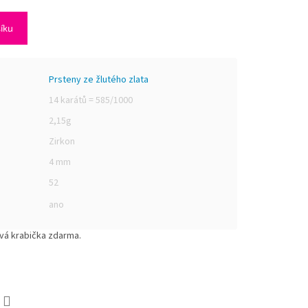
šíku
Prsteny ze žlutého zlata
14 karátů = 585/1000
2,15g
Zirkon
4 mm
52
ano
ová krabička zdarma.