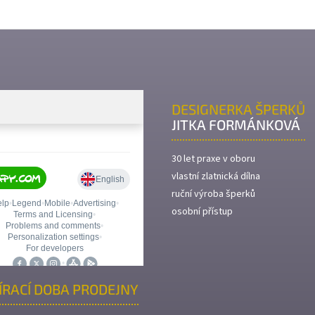
DESIGNERKA ŠPERKŮ
JITKA FORMÁNKOVÁ
30 let praxe v oboru
vlastní zlatnická dílna
ruční výroba šperků
osobní přístup
ÍRACÍ DOBA PRODEJNY