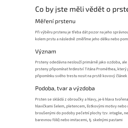
Co by jste měli vědět o prs
Měření prstenu
Při výběru prstenu je třeba dát pozor na jeho správno
kolem prstu a následně změříme jeho délku nebo pom
Význam
Prsteny odedávna neslouží primárně jako ozdoba, ale 
prsteny připomínat hrdinství Titána Prométhea, který p
připomínku svého trestu nosit na prstě kovový článek 
Podoba, tvar a výzdoba
Prsten se skládá z obroučky a hlavy, je-li hlava tvo
hlavičkami šelem, pletencem, lístkovými motivy nebo 
broušenými do podoby pečetní plochy tzv. intaglie, n
barevnou fólií) nebo imitacemi, tj. skelnými pastami