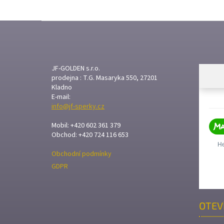
Z
Á
P
A
T
JF-GOLDEN s.r.o.
prodejna : T.G. Masaryka 550, 27201
Í
Kladno
E-mail:
info@jf-sperky.cz
Mobil: +420 602 361 379
Obchod: +420 724 116 653
Obchodní podmínky
GDPR
OTEV