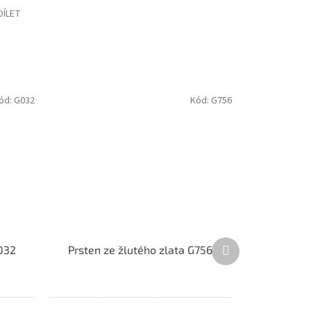
DÍLET
ód:
G032
Kód:
G756
Další
G032
Prsten ze žlutého zlata G756
produkt