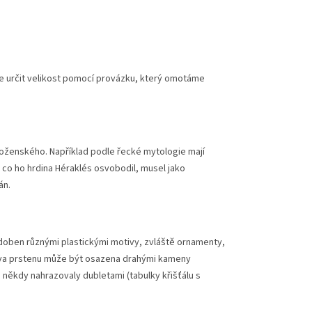
lze určit velikost pomocí provázku, který omotáme
boženského. Například podle řecké mytologie mají
, co ho hrdina Héraklés osvobodil, musel jako
án.
zdoben různými plastickými motivy, zvláště ornamenty,
Hlava prstenu může být osazena drahými kameny
někdy nahrazovaly dubletami (tabulky křišťálu s