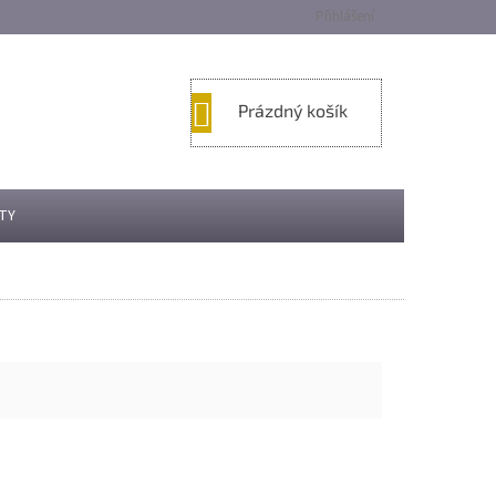
Přihlášení
NÁKUPNÍ
Prázdný košík
KOŠÍK
TY