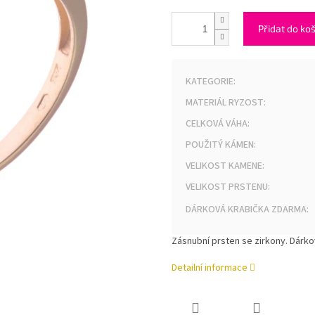
Přidat do ko
KATEGORIE
:
MATERIÁL RYZOST
:
CELKOVÁ VÁHA
:
POUŽITÝ KÁMEN
:
VELIKOST KAMENE
:
VELIKOST PRSTENU
:
DÁRKOVÁ KRABIČKA ZDARMA
:
Zásnubní prsten se zirkony. Dárk
Detailní informace