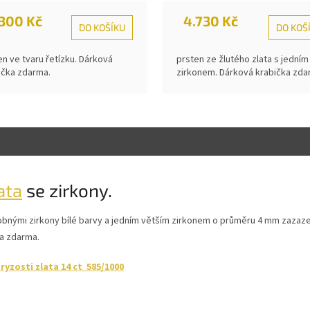
.300 Kč
4.730 Kč
DO KOŠÍKU
DO KOŠ
en ve tvaru řetízku. Dárková
prsten ze žlutého zlata s jedním
ička zdarma.
zirkonem. Dárková krabička zda
ata
se zirkony.
robnými zirkony bílé barvy a jedním větším zirkonem o průměru 4 mm zazaz
ka zdarma.
yzosti zlata 14 ct 585/1000