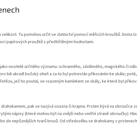
tenech
u velikost. Tu pomohou určit ve zlatnictví pomocí měřicích kroužků. Doma 
ocí papírových proužků s předtištěnými hodnotami.
jako nositelé určitého významu: ochranného, záslibného, magického či ná
ro lidi ukradl božský oheň a za to byl potrestán přikováním ke skále; poté
řetězu, jež ho poutal, se vsazeným kamínkem ze skály, ke které byl přikov
řena drahokamem, pak se nazývá osazna či krapna. Prsten bývá na obroučce 
rytými nápisy (které mohou být na vnější nebo vnitřní straně obroučky). 
ebo do nejrůznějších tvarů brusů. Od středověku se drahokamy v prstenech 