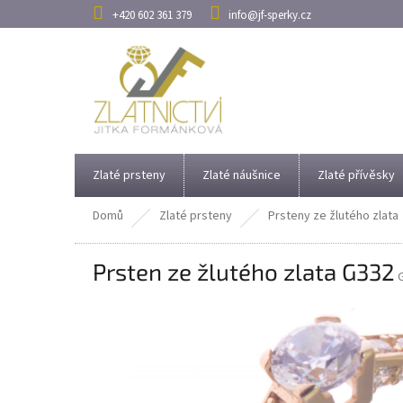
Přejít
+420 602 361 379
info@jf-sperky.cz
na
obsah
Zlaté prsteny
Zlaté náušnice
Zlaté přívěsky
Domů
Zlaté prsteny
Prsteny ze žlutého zlata
Prsten ze žlutého zlata G332