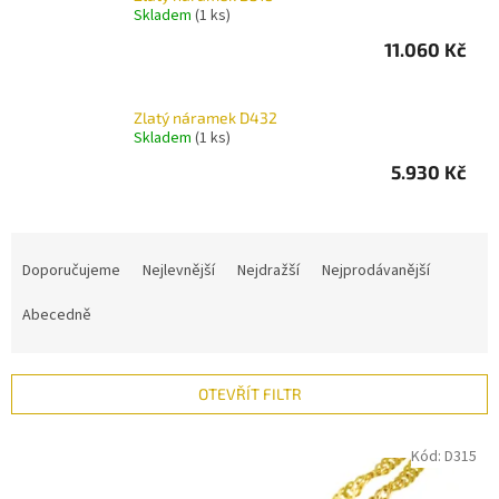
Skladem
(1 ks)
11.060 Kč
Zlatý náramek D432
Skladem
(1 ks)
5.930 Kč
Ř
a
Doporučujeme
Nejlevnější
Nejdražší
Nejprodávanější
z
e
Abecedně
n
í
p
OTEVŘÍT FILTR
r
o
V
Kód:
D315
d
ý
u
p