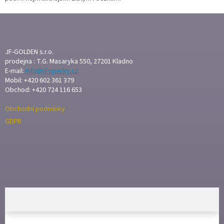
a
c
Z
í
Á
p
P
r
A
JF-GOLDEN s.r.o.
v
T
prodejna : T.G. Masaryka 550, 27201 Kladno
k
E-mail:
info@jf-sperky.cz
Í
y
Mobil: +420 602 361 379
v
Obchod: +420 724 116 653
ý
p
Obchodní podmínky
i
s
GDPR
u