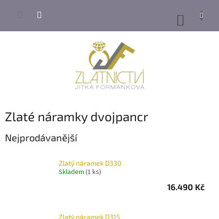
Přejít
na
NÁKUP
obsah
KOŠÍK
Zlaté náramky dvojpancr
Nejprodávanější
Zlatý náramek D330
Skladem
(1 ks)
16.490 Kč
Zlatý náramek D315