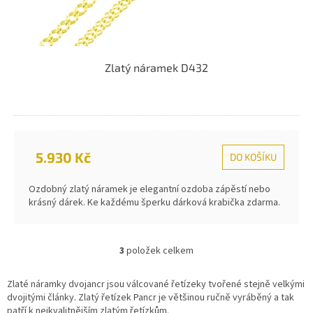
Zlatý náramek D432
5.930 Kč
DO KOŠÍKU
Ozdobný zlatý náramek je elegantní ozdoba zápěstí nebo
krásný dárek. Ke každému šperku dárková krabička zdarma.
3
položek celkem
O
v
l
Zlaté náramky dvojancr jsou válcované řetízeky tvořené stejně velkými
á
dvojitými články. Zlatý řetízek Pancr je většinou ručně vyráběný a tak
d
patří k nejkvalitnějším zlatým řetízkům.