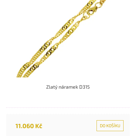
k
i
t
s
ů
p
r
o
d
u
k
t
ů
Zlatý náramek D315
11.060 Kč
DO KOŠÍKU