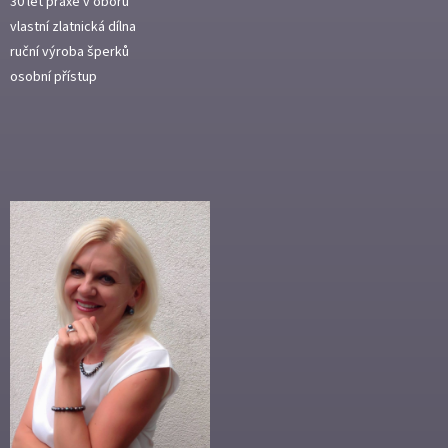
30 let praxe v oboru
vlastní zlatnická dílna
ruční výroba šperků
osobní přístup