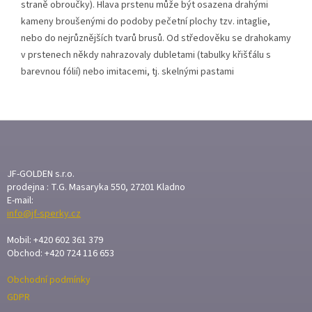
straně obroučky). Hlava prstenu může být osazena drahými
kameny broušenými do podoby pečetní plochy tzv. intaglie,
nebo do nejrůznějších tvarů brusů. Od středověku se drahokamy
v prstenech někdy nahrazovaly dubletami (tabulky křišťálu s
barevnou fólií) nebo imitacemi, tj. skelnými pastami
Z
Á
P
A
JF-GOLDEN s.r.o.
T
prodejna : T.G. Masaryka 550, 27201 Kladno
E-mail:
Í
info@jf-sperky.cz
Mobil: +420 602 361 379
Obchod: +420 724 116 653
Obchodní podmínky
GDPR