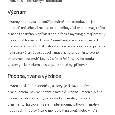
proužků s předtištěnými hodnotami.
Význam
Prsteny odedávna neslouží primárně jako ozdoba, ale jako
nositelé určitého významu: ochranného, záslibného, magického
či náboženského. Například podle řecké mytologie mají prsteny
připomínat hrdinství Titána Prométhea, který pro lidi ukradl
božský oheň a za to byl potrestán přikováním ke skále; poté, co
ho hrdina Héraklés osvobodil, musel jako připomínku svého
trestu nosit na prstě kovový článek řetězu, jež ho poutal, se
vsazeným kamínkem ze skály, ke které byl přikován.
Podoba, tvar a výzdoba
Prsten se skládá z obroučky a hlavy, je-li hlava tvořena
drahokamem, pak se nazývá osazna či krapna. Prsten bývá na
obroučce zdoben různými plastickými motivy, zvláště
ornamenty, hlavičkami šelem, pletencem, lístkovými motivy
nebo rytými nápisy (které mohou být na vnější nebo vnitřní