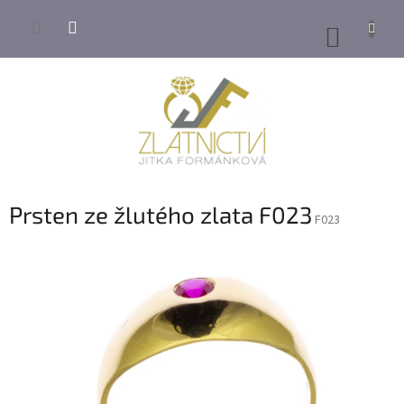
Přejít
na
NÁKUP
obsah
KOŠÍK
Prsten ze žlutého zlata F023
F023