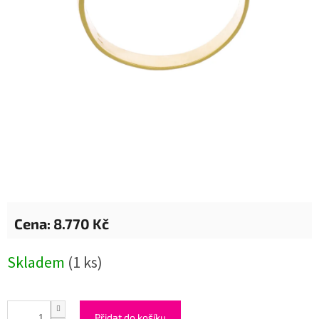
8.770 Kč
Měrná
Skladem
(1 ks)
cena:
Přidat do košíku