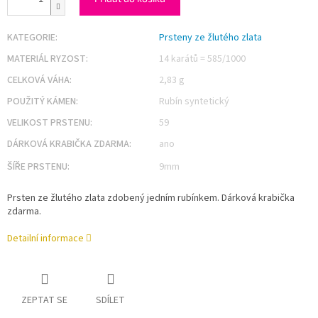
KATEGORIE
:
Prsteny ze žlutého zlata
MATERIÁL RYZOST
:
14 karátů = 585/1000
CELKOVÁ VÁHA
:
2,83 g
POUŽITÝ KÁMEN
:
Rubín syntetický
VELIKOST PRSTENU
:
59
DÁRKOVÁ KRABIČKA ZDARMA
:
ano
ŠÍŘE PRSTENU
:
9mm
Prsten ze žlutého zlata zdobený jedním rubínkem. Dárková krabička
zdarma.
Detailní informace
ZEPTAT SE
SDÍLET