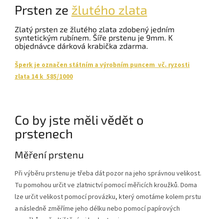
Prsten ze
žlutého zlata
Zlatý prsten ze žlutého zlata zdobený jedním
syntetickým rubínem. Šíře prstenu je 9mm. K
objednávce dárková krabička zdarma.
Šperk je označen státním a výrobním puncem vč. ryzosti
zlata 14 k 585/1000
Co by jste měli vědět o
prstenech
Měření prstenu
Při výběru prstenu je třeba dát pozor na jeho správnou velikost.
Tu pomohou určit ve zlatnictví pomocí měřicích kroužků. Doma
lze určit velikost pomocí provázku, který omotáme kolem prstu
a následně změříme jeho délku nebo pomocí papírových