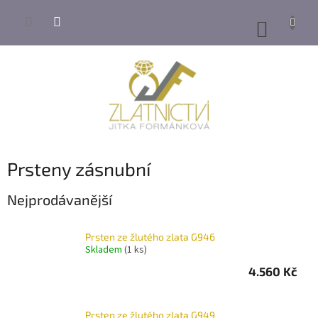
Přejít
na
NÁKUP
obsah
KOŠÍK
Prsteny zásnubní
Nejprodávanější
Prsten ze žlutého zlata G946
Skladem
(1 ks)
4.560 Kč
Prsten ze žlutého zlata G949