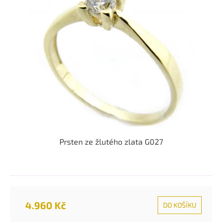
k
i
t
s
ů
p
r
o
d
u
k
t
ů
Prsten ze žlutého zlata G027
4.960 Kč
DO KOŠÍKU