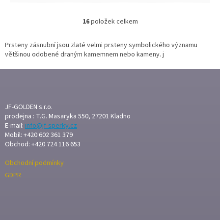
16
položek celkem
O
v
l
Prsteny zásnubní jsou zlaté velmi prsteny symbolického významu
á
většinou odobené draným kamemnem nebo kameny. j
d
a
Z
c
Á
í
P
p
A
JF-GOLDEN s.r.o.
r
T
prodejna : T.G. Masaryka 550, 27201 Kladno
v
E-mail:
info@jf-sperky.cz
Í
k
Mobil: +420 602 361 379
y
Obchod: +420 724 116 653
v
ý
Obchodní podmínky
p
i
GDPR
s
u