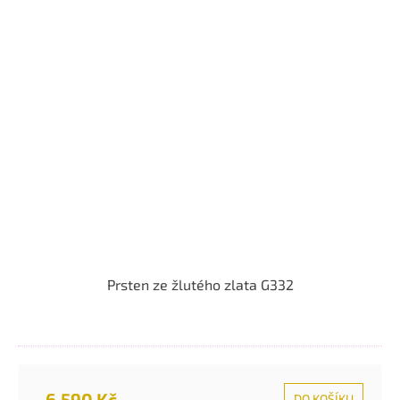
Prsten ze žlutého zlata G332
6.590 Kč
DO KOŠÍKU