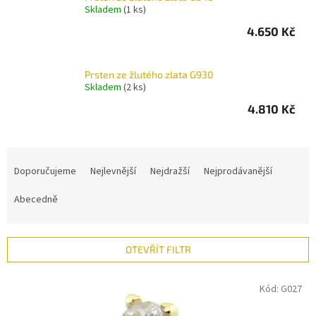
Skladem
(1 ks)
4.650 Kč
Prsten ze žlutého zlata G930
Skladem
(2 ks)
4.810 Kč
Ř
a
Doporučujeme
Nejlevnější
Nejdražší
Nejprodávanější
z
e
Abecedně
n
í
p
OTEVŘÍT FILTR
r
o
V
Kód:
G027
d
ý
u
p