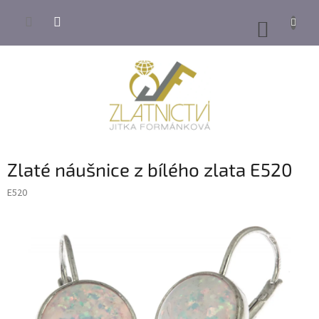
Přejít
na
NÁKUP
obsah
KOŠÍK
Zlaté náušnice z bílého zlata E520
E520