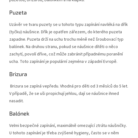
puzetou, brizurou, balónkem a na klapku.
Puzeta
Uzávěr ve tvaru puzety se u tohoto typu zapínání navléká na dřík
(tyčku) náušnice. Dřík je opatřen zářezem, do kterého puzeta
zapadne. Puzeta drží na uchu trochu méně než šroubovací typ
balónek. Na druhou stranu, pokud se náušnice dítěti o něco
zachytí, povolí dříve, což může zabránit případnému poranění
ucha. Toto zapínání je populární zejména v západní Evropě.
Brizura
Brizura se zapíná vepředu. Vhodná pro děti od 3 měsíců do 5 let.
V případě, že se uši propichují jehlou, dají se náušnice ihned
nasadit.
Balónek
Velmi bezpečné zapínání, maximálně omezující ztrátu náušničky.
U tohoto zapínání je třeba zvýšené hygieny, často se v něm