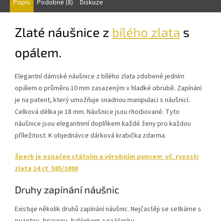
Popis
Podobné (8)
Diskuze
Zlaté n
áušnice z
bílého zlata
s
opálem.
Elegantní dámské náušnice z bílého zlata zdobené jedním
opálem o průměru 10 mm zasazeným v hladké obrubě. Zapínání
je na patent, který umožňuje snadnou manipulaci s náušnicí.
Celková délka je 18 mm. Náušnice jsou rhodiované. Tyto
náušnice jsou elegantnmí doplňkem každé ženy pro každou
příležitost. K objednávce dárková krabička zdarma.
Šperk je označen státním a výrobním puncem vč. ryzosti
zlata 14 ct 585/1000
Druhy zapínání náušnic
Existuje několik druhů zapínání náušnic. Nejčastěji se setkáme s