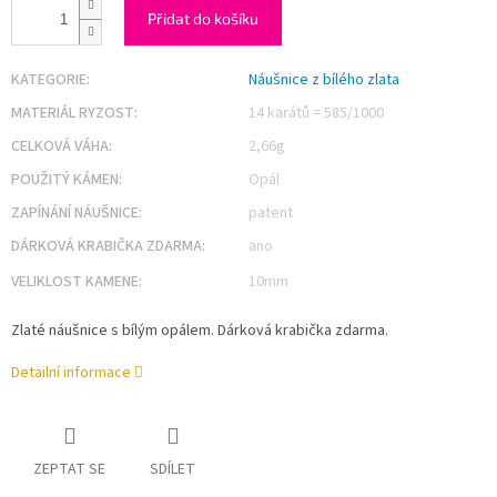
Přidat do košíku
KATEGORIE
:
Náušnice z bílého zlata
MATERIÁL RYZOST
:
14 karátů = 585/1000
CELKOVÁ VÁHA
:
2,66g
POUŽITÝ KÁMEN
:
Opál
ZAPÍNÁNÍ NÁUŠNICE
:
patent
DÁRKOVÁ KRABIČKA ZDARMA
:
ano
VELIKLOST KAMENE
:
10mm
Zlaté náušnice s bílým opálem. Dárková krabička zdarma.
Detailní informace
ZEPTAT SE
SDÍLET