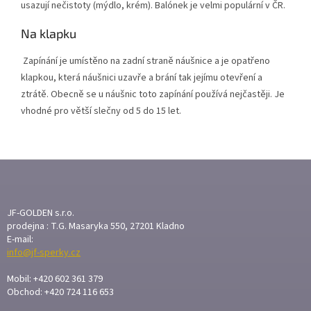
usazují nečistoty (mýdlo, krém). Balónek je velmi populární v ČR.
Na klapku
Zapínání je umístěno na zadní straně náušnice a je opatřeno
klapkou, která náušnici uzavře a brání tak jejímu otevření a
ztrátě. Obecně se u náušnic toto zapínání používá nejčastěji. Je
vhodné pro větší slečny od 5 do 15 let.
Z
Á
P
A
JF-GOLDEN s.r.o.
T
prodejna : T.G. Masaryka 550, 27201 Kladno
E-mail:
Í
info@jf-sperky.cz
Mobil: +420 602 361 379
Obchod: +420 724 116 653