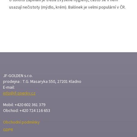
usazují nečistoty (mýdlo, krém). Balónek je velmi populární v ČR.
Z
Á
P
A
JF-GOLDEN s.r.o.
T
prodejna : T.G. Masaryka 550, 27201 Kladno
E-mail:
Í
info@jf-sperky.cz
Mobil: +420 602 361 379
Obchod: +420 724 116 653
Obchodní podmínky
GDPR