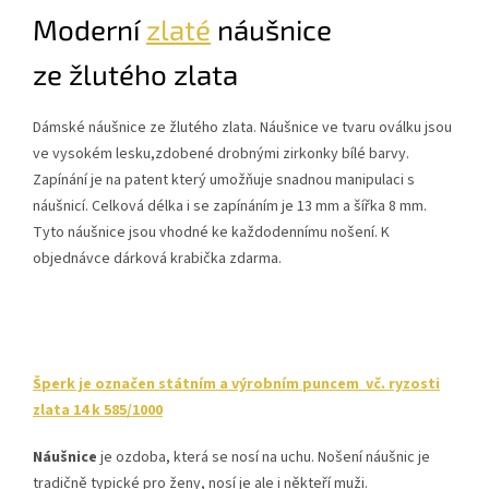
Moderní
zlaté
náušnice
ze žlutého zlata
Dámské náušnice ze žlutého zlata. Náušnice ve tvaru oválku jsou
ve vysokém lesku,zdobené drobnými zirkonky bílé barvy.
Zapínání je na patent který umožňuje snadnou manipulaci s
náušnicí. Celková délka i se zapínáním je 13 mm a šířka 8 mm.
Tyto náušnice jsou vhodné ke každodennímu nošení. K
objednávce dárková krabička zdarma.
Šperk je označen státním a výrobním puncem vč. ryzosti
zlata 14 k 585/1000
Náušnice
je ozdoba, která se nosí na uchu. Nošení náušnic je
tradičně typické pro ženy, nosí je ale i někteří muži.