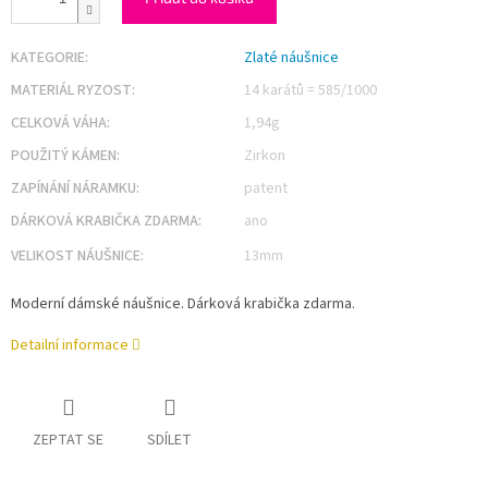
KATEGORIE
:
Zlaté náušnice
MATERIÁL RYZOST
:
14 karátů = 585/1000
CELKOVÁ VÁHA
:
1,94g
POUŽITÝ KÁMEN
:
Zirkon
ZAPÍNÁNÍ NÁRAMKU
:
patent
DÁRKOVÁ KRABIČKA ZDARMA
:
ano
VELIKOST NÁUŠNICE
:
13mm
Moderní dámské náušnice. Dárková krabička zdarma.
Detailní informace
ZEPTAT SE
SDÍLET