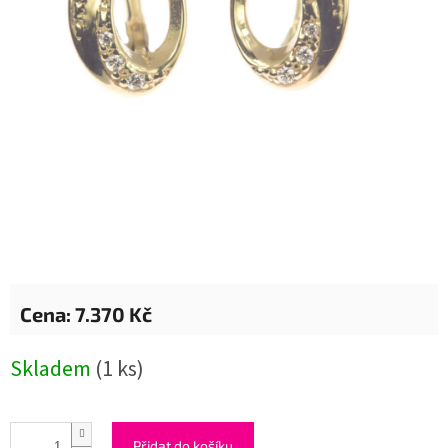
7.370 Kč
Měrná
Skladem
(1 ks)
cena:
Přidat do košíku