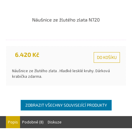
Náušnice ze žlutého zlata N720
6.420 Kč
DO KOŠÍKU
Náušnice ze žlutého zlata . Hladké lesklé kruhy. Dárková
krabička zdarma.
ZOBRAZIT VŠECHNY SOUVISEJÍCÍ PRODUKTY
Popis
Podobné (8)
Diskuze