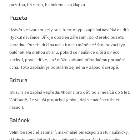
puzetou, brizurou, balónkem a na klapku.
Puzeta
Uzávěr ve tvaru puzety se u tohoto typu zapínání navléká na dřík
(tyčku) náušnice. Dřík je opatřen zářezem, do kterého puzeta
zapadne. Puzeta drží na uchu trochu méně než šroubovací typ
balónek. Na druhou stranu, pokud se náušnice dítěti o něco
zachytí, povolí dříve, což může zabránit případnému poranění
ucha. Toto zapínání je populární zejména v západní Evropě.
Brizura
Brizura se zapíná vepředu. Vhodná pro děti od 3 měsíců do 5 let.
V případě, že se uši propichují jehlou, dají se náušnice ihned
nasadit.
Balónek
Velmi bezpečné zapínání, maximálně omezující ztrátu náušničky.
U tohoto zapínání je třeba zvýšené hygieny, často se v něm