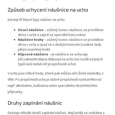
Způsob uchycení náušnice na ucho
Existují tři hlavní typy náušnic na ucho:
Visací náušnice
– zúžený konec náušnice se provlékne
dírou v uchu a zajistí se speciální koncovkou
Náušnice kruhy
– zúžený konec náušnice se provlékne
dírou v uchu a spojí se s druhým koncem (vznikne tedy
jakýsi uzavřený kruh)
Klipsová náušnice
– je náušnice se uchycuje
přicvaknutím klipsu (klipsny) na ucho (na rozdíl od jiných
typů není nutné mít propíchnuté ucho)
V uchu jsou citlivé body, které pak můžou mít různé následky v
těle. Po propíchnutí ucha je dobré propíchnutí vydezinfikovat
např. alkoholem, kolínskou nebo speciálními dezinfekčními
přípravky.
Druhy zapínání náušnic
Existuje několik druhů zapínání náušnic. Nejčastěji se setkáme s