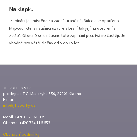
Na klapku
Zapínání je umístěno na zadní straně náušnice a je opatřeno
klapkou, která náušnici uzavře a brání tak jejímu otevření a
ztrátě. Obecně se u náušnic toto zapínání používá nejčastěji. Je
vhodné pro větší slečny od 5 do 15 let.
Z
Á
P
A
JF-GOLDEN s.r.o.
T
prodejna : T.G. Masaryka 550, 27201 Kladno
E-mail:
Í
info@jf-sperky.cz
Mobil: +420 602 361 379
Obchod: +420 724 116 653
Obchodní podmínky