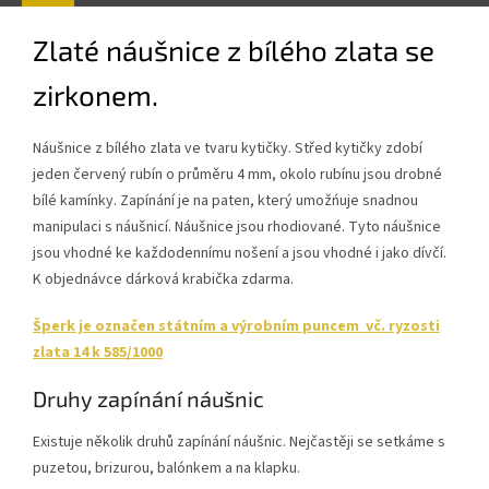
Zlaté n
áušnice z bílého zlata se
zirkonem.
Náušnice z bílého zlata ve tvaru kytičky. Střed kytičky zdobí
jeden červený rubín o průměru 4 mm, okolo rubínu jsou drobné
bílé kamínky. Zapínání je na paten, který umožńuje snadnou
manipulaci s náušnicí. Náušnice jsou rhodiované. Tyto náušnice
jsou vhodné ke každodennímu nošení a jsou vhodné i jako dívčí.
K objednávce dárková krabička zdarma.
Šperk je označen státním a výrobním puncem vč. ryzosti
zlata 14 k 585/1000
Druhy zapínání náušnic
Existuje několik druhů zapínání náušnic. Nejčastěji se setkáme s
puzetou, brizurou, balónkem a na klapku.