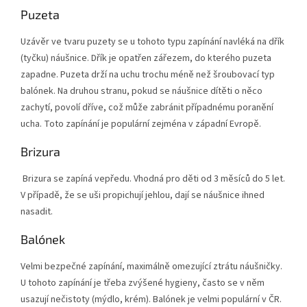
Puzeta
Uzávěr ve tvaru puzety se u tohoto typu zapínání navléká na dřík
(tyčku) náušnice. Dřík je opatřen zářezem, do kterého puzeta
zapadne. Puzeta drží na uchu trochu méně než šroubovací typ
balónek. Na druhou stranu, pokud se náušnice dítěti o něco
zachytí, povolí dříve, což může zabránit případnému poranění
ucha. Toto zapínání je populární zejména v západní Evropě.
Brizura
Brizura se zapíná vepředu. Vhodná pro děti od 3 měsíců do 5 let.
V případě, že se uši propichují jehlou, dají se náušnice ihned
nasadit.
Balónek
Velmi bezpečné zapínání, maximálně omezující ztrátu náušničky.
U tohoto zapínání je třeba zvýšené hygieny, často se v něm
usazují nečistoty (mýdlo, krém). Balónek je velmi populární v ČR.