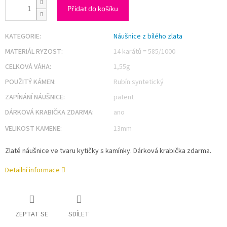
Přidat do košíku
KATEGORIE
:
Náušnice z bílého zlata
MATERIÁL RYZOST
:
14 karátů = 585/1000
CELKOVÁ VÁHA
:
1,55g
POUŽITÝ KÁMEN
:
Rubín syntetický
ZAPÍNÁNÍ NÁUŠNICE
:
patent
DÁRKOVÁ KRABIČKA ZDARMA
:
ano
VELIKOST KAMENE
:
13mm
Zlaté náušnice ve tvaru kytičky s kamínky. Dárková krabička zdarma.
Detailní informace
ZEPTAT SE
SDÍLET