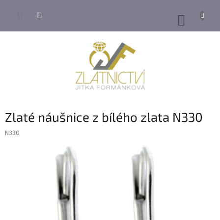
Přejít
na
NÁKUP
obsah
KOŠÍK
Zlaté náušnice z bílého zlata N330
N330