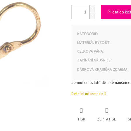
Přidat do ko
KATEGORIE
:
MATERIÁL RYZOST
:
CELKOVÁ VÁHA
:
ZAPÍNÁNÍ NÁUŠNICE
:
DÁRKOVÁ KRABIČKA ZDARMA
:
Jemné celozlaté dětské náušnice.
Detailní informace
TISK
ZEPTAT SE
S