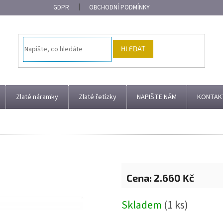
GDPR
OBCHODNÍ PODMÍNKY
HLEDAT
Zlaté náramky
Zlaté řetízky
NAPIŠTE NÁM
KONTAK
2.660 Kč
Měrná
Skladem
(1 ks)
cena: