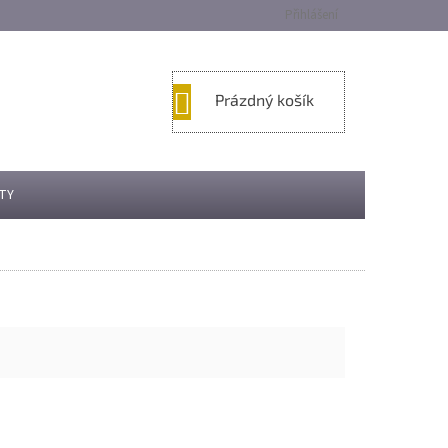
Přihlášení
NÁKUPNÍ
Prázdný košík
KOŠÍK
TY