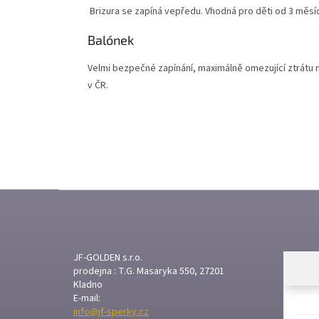
Brizura se zapíná vepředu. Vhodná pro děti od 3 měsíců 
Balónek
Velmi bezpečné zapínání, maximálně omezující ztrátu n
v ČR.
Z
Á
P
A
T
JF-GOLDEN s.r.o.
prodejna : T.G. Masaryka 550, 27201
Í
Kladno
E-mail:
info@jf-sperky.cz