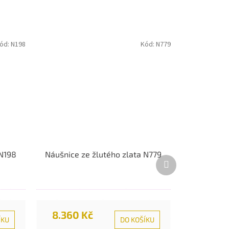
ód:
N198
Kód:
N779
 N198
Náušnice ze žlutého zlata N779
Další
produkt
8.360 Kč
ÍKU
DO KOŠÍKU