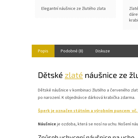
Elegantní náušnice ze žlutého zlata
Zlat
dáre
krab
Popis
Podobné (8)
Diskuze
Dětské
zlaté
náušnice ze žl
Dětské náušnice v kombinaci žlutého a červeného zlata.
po narození.
K objednávce dárková krabička zdarma.
Šperk je označen státním a výrobním puncem vč. r
Náušnice
je ozdoba, která se nosí na uchu. Nošení náuš
Způsob uchycení náušnice na ucho