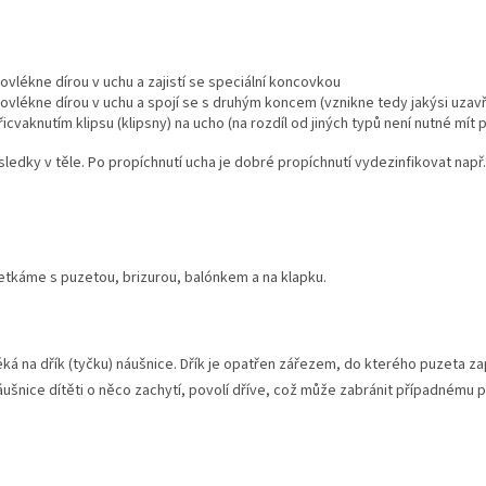
vlékne dírou v uchu a zajistí se speciální koncovkou
vlékne dírou v uchu a spojí se s druhým koncem (vznikne tedy jakýsi uzav
icvaknutím klipsu (klipsny) na ucho (na rozdíl od jiných typů není nutné mít
sledky v těle. Po propíchnutí ucha je dobré propíchnutí vydezinfikovat nap
 setkáme s puzetou, brizurou, balónkem a na klapku.
éká na dřík (tyčku) náušnice. Dřík je opatřen zářezem, do kterého puzeta 
ušnice dítěti o něco zachytí, povolí dříve, což může zabránit případnému p