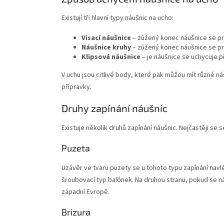
Existují tři hlavní typy náušnic na ucho:
Visací náušnice
– zúžený konec náušnice se pro
Náušnice kruhy
– zúžený konec náušnice se pro
Klipsová náušnice
– je náušnice se uchycuje př
V uchu jsou citlivé body, které pak můžou mít různé ná
přípravky.
Druhy zapínání náušnic
Existuje několik druhů zapínání náušnic. Nejčastěji se
Puzeta
Uzávěr ve tvaru puzety se u tohoto typu zapínání navl
šroubovací typ balónek. Na druhou stranu, pokud se ná
západní Evropě.
Brizura