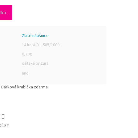
šíku
Zlaté náušnice
14 karátů = 585/1000
0,70g
dětská brizura
ano
 Dárková krabička zdarma.
DÍLET