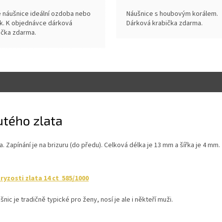
é náušnice ideální ozdoba nebo
Náušnice s houbovým korálem.
k. K objednávce dárková
Dárková krabička zdarma.
ička zdarma.
utého zlata
 Zapínání je na brizuru (do předu). Celková délka je 13 mm a šířka je 4 mm.
yzosti zlata 14 ct 585/1000
nic je tradičně typické pro ženy, nosí je ale i někteří muži.