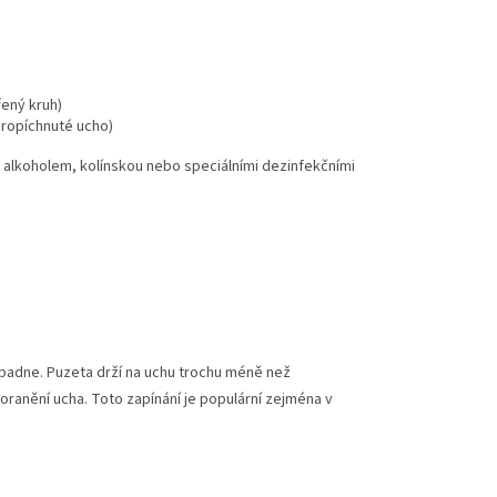
řený kruh)
 propíchnuté ucho)
ř. alkoholem, kolínskou nebo speciálními dezinfekčními
zapadne. Puzeta drží na uchu trochu méně než
oranění ucha. Toto zapínání je populární zejména v