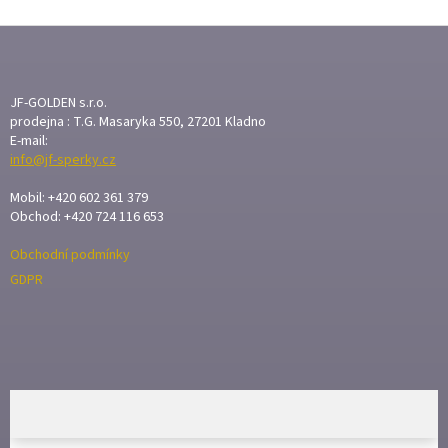
Z
Á
P
A
JF-GOLDEN s.r.o.
T
prodejna : T.G. Masaryka 550, 27201 Kladno
E-mail:
Í
info@jf-sperky.cz
Mobil: +420 602 361 379
Obchod: +420 724 116 653
Obchodní podmínky
GDPR