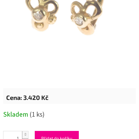
3.420 Kč
Měrná
Skladem
(1 ks)
cena:
Přidat do košíku