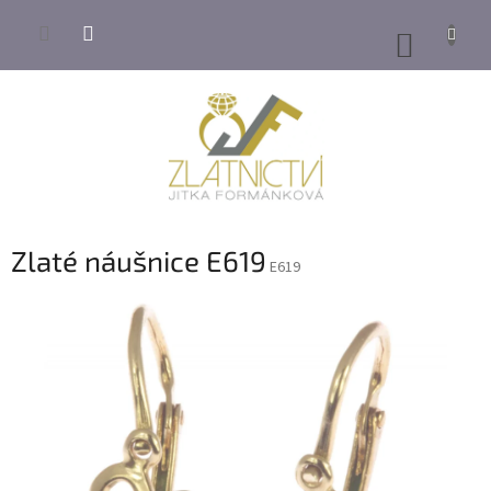
Přejít
na
NÁKUP
obsah
KOŠÍK
Zlaté náušnice E619
E619