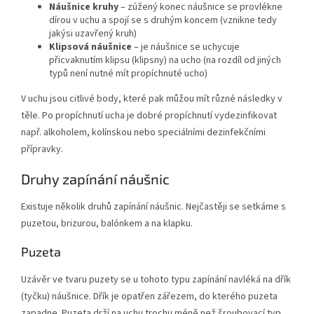
Náušnice kruhy
– zúžený konec náušnice se provlékne
dírou v uchu a spojí se s druhým koncem (vznikne tedy
jakýsi uzavřený kruh)
Klipsová náušnice
– je náušnice se uchycuje
přicvaknutím klipsu (klipsny) na ucho (na rozdíl od jiných
typů není nutné mít propíchnuté ucho)
V uchu jsou citlivé body, které pak můžou mít různé následky v
těle. Po propíchnutí ucha je dobré propíchnutí vydezinfikovat
např. alkoholem, kolínskou nebo speciálními dezinfekčními
přípravky.
Druhy zapínání náušnic
Existuje několik druhů zapínání náušnic. Nejčastěji se setkáme s
puzetou, brizurou, balónkem a na klapku.
Puzeta
Uzávěr ve tvaru puzety se u tohoto typu zapínání navléká na dřík
(tyčku) náušnice. Dřík je opatřen zářezem, do kterého puzeta
zapadne. Puzeta drží na uchu trochu méně než šroubovací typ