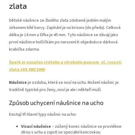
zlata
Dětské náušnice ze žlutého zlata zdobené jedním malým
zirkonem bílé barvy. Zapínání je na brizuru (do předu). Celková
délka je 14 mm a šířka je 45 mm. Tyto náušnice se dávají jako
první náušnice holčičkám po narození.
K objednávce dárková
krabička zdarma.
Šperk je označen státním a výrobním puncem vč. ryzosti
zlata 14 k 585/1000
Náušnice
je ozdoba, která se nosí na uchu. Nošení náušnic je
tradičně typické pro ženy, nosí je ale i někteří muži.
Způsob uchycení náušnice na ucho
Existují tři hlavní typy náušnic na ucho:
Visací náušnice
– zúžený konec náušnice se provlékne
dírou v uchu a zajistí se speciální koncovkou