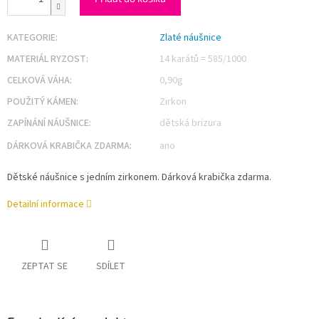
KATEGORIE
:
Zlaté náušnice
MATERIÁL RYZOST
:
14 karátů = 585/1000
CELKOVÁ VÁHA
:
0,90g
POUŽITÝ KÁMEN
:
Zirkon
ZAPÍNÁNÍ NÁUŠNICE
:
dětská brizura
DÁRKOVÁ KRABIČKA ZDARMA
:
ano
Dětské náušnice s jedním zirkonem. Dárková krabička zdarma.
Detailní informace
ZEPTAT SE
SDÍLET