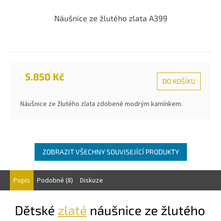
Náušnice ze žlutého zlata A399
5.850 Kč
DO KOŠÍKU
Náušnice ze žlutého zlata zdobené modrým kamínkem.
ZOBRAZIT VŠECHNY SOUVISEJÍCÍ PRODUKTY
Popis
Podobné (8)
Diskuze
Dětské
zlaté
náušnice ze žlutého