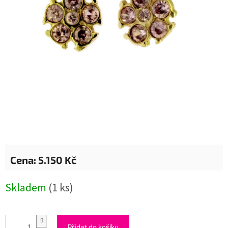
5.150 Kč
Měrná
Skladem
(1 ks)
cena:
Přidat do košíku