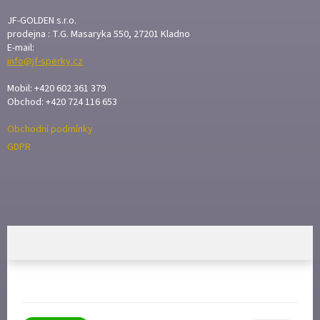
P
A
JF-GOLDEN s.r.o.
T
prodejna : T.G. Masaryka 550, 27201 Kladno
E-mail:
Í
info@jf-sperky.cz
Mobil: +420 602 361 379
Obchod: +420 724 116 653
Obchodní podmínky
GDPR