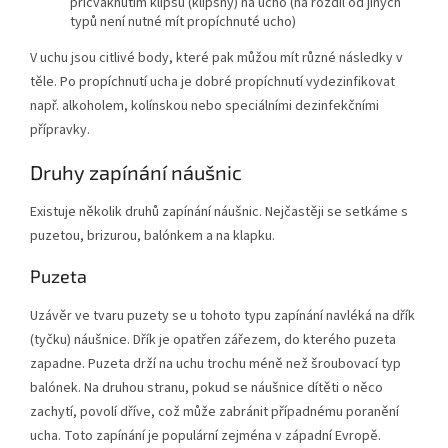
přicvaknutím klipsu (klipsny) na ucho (na rozdíl od jiných
typů není nutné mít propíchnuté ucho)
V uchu jsou citlivé body, které pak můžou mít různé následky v
těle. Po propíchnutí ucha je dobré propíchnutí vydezinfikovat
např. alkoholem, kolínskou nebo speciálními dezinfekčními
přípravky.
Druhy zapínání náušnic
Existuje několik druhů zapínání náušnic. Nejčastěji se setkáme s
puzetou, brizurou, balónkem a na klapku.
Puzeta
Uzávěr ve tvaru puzety se u tohoto typu zapínání navléká na dřík
(tyčku) náušnice. Dřík je opatřen zářezem, do kterého puzeta
zapadne. Puzeta drží na uchu trochu méně než šroubovací typ
balónek. Na druhou stranu, pokud se náušnice dítěti o něco
zachytí, povolí dříve, což může zabránit případnému poranění
ucha. Toto zapínání je populární zejména v západní Evropě.