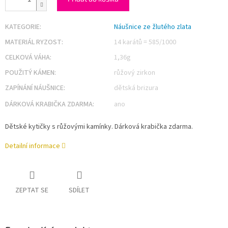
KATEGORIE
:
Náušnice ze žlutého zlata
MATERIÁL RYZOST
:
14 karátů = 585/1000
CELKOVÁ VÁHA
:
1,36g
POUŽITÝ KÁMEN
:
růžový zirkon
ZAPÍNÁNÍ NÁUŠNICE
:
dětská brizura
DÁRKOVÁ KRABIČKA ZDARMA
:
ano
Dětské kytičky s růžovými kamínky. Dárková krabička zdarma.
Detailní informace
ZEPTAT SE
SDÍLET