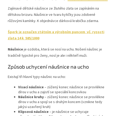
Zajímavé dětské náušnice ze žlutého zlata se zapínáním na
dětskou brizuru. Náušnice ve tvaru kytičky jsou zdobené
růžovými kamínky. K objednávce dárková krabička zdarma.
Šperk je označen státním a výrobním puncem vč. ryzosti
zlata 14 k 585/1000
Náušnice
je ozdoba, která se nosí na uchu. Nošení náušnic je
tradičně typické pro ženy, nosí je ale i někteří muži.
Způsob uchycení náušnice na ucho
Existují tři hlavní typy náušnic na ucho:
Visací náušnice
– zúžený konec náušnice se provlékne
dírou v uchu a zajistí se speciální koncovkou
Náušnice kruhy
– zúžený konec náušnice se provlékne
dírou v uchu a spojí se s druhým koncem (vznikne tedy
jakýsi uzavřený kruh)
Klipsová náušnice
– je náušnice se uchycuje