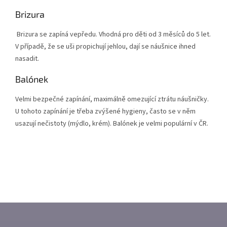
Brizura
Brizura se zapíná vepředu. Vhodná pro děti od 3 měsíců do 5 let.
V případě, že se uši propichují jehlou, dají se náušnice ihned
nasadit.
Balónek
Velmi bezpečné zapínání, maximálně omezující ztrátu náušničky.
U tohoto zapínání je třeba zvýšené hygieny, často se v něm
usazují nečistoty (mýdlo, krém). Balónek je velmi populární v ČR.
Z
Á