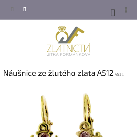
Přejít
na
NÁKUP
obsah
KOŠÍK
Náušnice ze žlutého zlata A512
A512