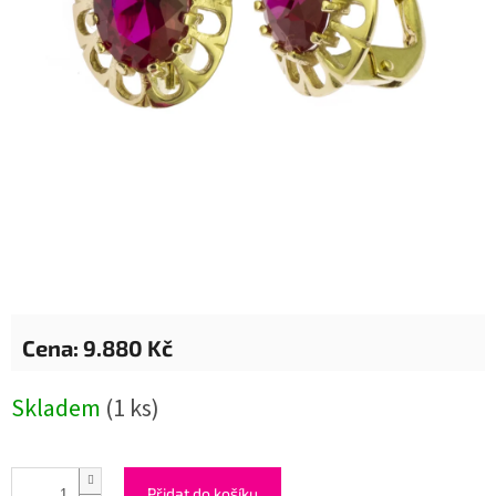
9.880 Kč
Měrná
Skladem
(1 ks)
cena:
Přidat do košíku