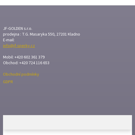
Z
Á
P
A
JF-GOLDEN s.r.o.
T
prodejna : T.G. Masaryka 550, 27201 Kladno
E-mail:
Í
info@jf-sperky.cz
Mobil: +420 602 361 379
Obchod: +420 724 116 653
Obchodní podmínky
GDPR