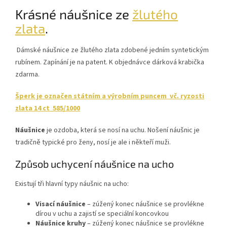
Krásné náušnice ze
žlutého
zlata
.
Dámské náušnice ze žlutého zlata zdobené jedním syntetickým
rubínem. Zapínání je na patent. K objednávce dárková krabička
zdarma.
Šperk je označen státním a výrobním puncem vč. ryzosti
zlata 14 ct 585/1000
Náušnice
je ozdoba, která se nosí na uchu. Nošení náušnic je
tradičně typické pro ženy, nosí je ale i někteří muži.
Způsob uchycení náušnice na ucho
Existují tři hlavní typy náušnic na ucho:
Visací náušnice
– zúžený konec náušnice se provlékne
dírou v uchu a zajistí se speciální koncovkou
Náušnice kruhy
– zúžený konec náušnice se provlékne