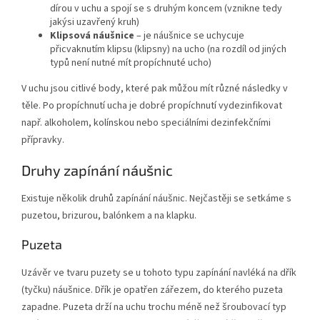
dírou v uchu a spojí se s druhým koncem (vznikne tedy
jakýsi uzavřený kruh)
Klipsová náušnice
– je náušnice se uchycuje
přicvaknutím klipsu (klipsny) na ucho (na rozdíl od jiných
typů není nutné mít propíchnuté ucho)
V uchu jsou citlivé body, které pak můžou mít různé následky v
těle. Po propíchnutí ucha je dobré propíchnutí vydezinfikovat
např. alkoholem, kolínskou nebo speciálními dezinfekčními
přípravky.
Druhy zapínání náušnic
Existuje několik druhů zapínání náušnic. Nejčastěji se setkáme s
puzetou, brizurou, balónkem a na klapku.
Puzeta
Uzávěr ve tvaru puzety se u tohoto typu zapínání navléká na dřík
(tyčku) náušnice. Dřík je opatřen zářezem, do kterého puzeta
zapadne. Puzeta drží na uchu trochu méně než šroubovací typ