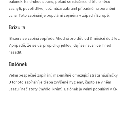
balónek. Na druhou stranu, pokud se náušnice dítěti o něco
zachytí, povolí dříve, což může zabránit případnému poranění
ucha. Toto zapínání je populární zejména v západní Evropě.
Brizura
Brizura se zapíná vepředu. Vhodná pro děti od 3 měsíců do 5 let.
V případě, že se uši propichují jehlou, dají se náušnice ihned
nasadit.
Balónek
Velmi bezpečné zapínání, maximálně omezující ztrátu náušničky.
U tohoto zapínání je třeba zvýšené hygieny, často se v něm
usazují nečistoty (mýdlo, krém). Balónek je velmi populární v ČR.