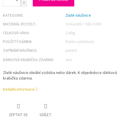
KATEGORIE
:
Zlaté náušnice
MATERIÁL RYZOST
:
14 karátů = 585/1000
CELKOVÁ VÁHA
:
2,60g
POUŽITÝ KÁMEN
:
Rubín syntetický
ZAPÍNÁNÍ NÁUŠNICE
:
patent
DÁRKOVÁ KRABIČKA ZDARMA
:
ano
Zlaté náušnice ideální ozdoba nebo dárek. K objednávce dárková
krabička zdarma.
Detailní informace
ZEPTAT SE
SDÍLET