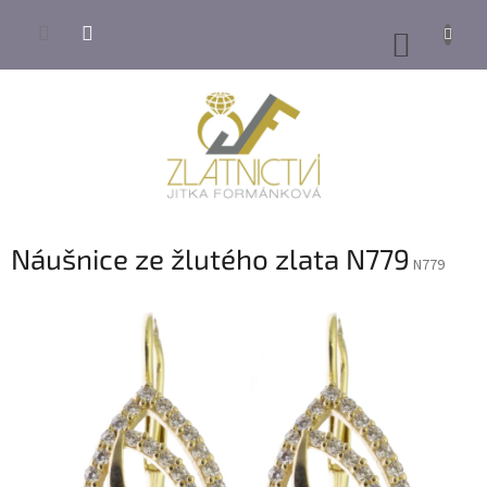
Přejít
na
NÁKUP
obsah
KOŠÍK
Náušnice ze žlutého zlata N779
N779