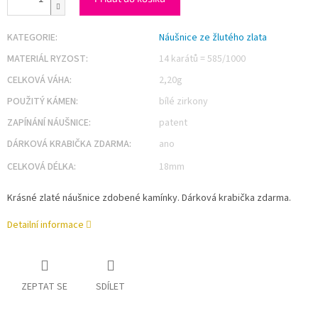
KATEGORIE
:
Náušnice ze žlutého zlata
MATERIÁL RYZOST
:
14 karátů = 585/1000
CELKOVÁ VÁHA
:
2,20g
POUŽITÝ KÁMEN
:
bílé zirkony
ZAPÍNÁNÍ NÁUŠNICE
:
patent
DÁRKOVÁ KRABIČKA ZDARMA
:
ano
CELKOVÁ DÉLKA
:
18mm
Krásné zlaté náušnice zdobené kamínky. Dárková krabička zdarma.
Detailní informace
ZEPTAT SE
SDÍLET