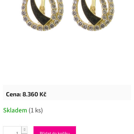
8.360 Kč
Měrná
Skladem
(1 ks)
cena:
Přidat do košíku