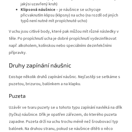
jakýsi uzavřený kruh)
Klipsová náušnice
– je náušnice se uchycuje
přicvaknutím klipsu (klipsny) na ucho (na rozdíl od jiných
typů není nutné mít propíchnuté ucho)
V uchu jsou citlivé body, které pak můžou mít různé následky v
těle. Po propíchnutí ucha je dobré propíchnutí vydezinfikovat
např. alkoholem, kolínskou nebo speciálními dezinfekčními
přípravky.
Druhy zapínání náušnic
Existuje několik druhů zapínání náušnic. Nejčastěji se setkáme s
puzetou, brizurou, balónkem a na klapku.
Puzeta
Uzávěr ve tvaru puzety se u tohoto typu zapínání navléká na dřík
(tyčku) náušnice. Dřík je opatřen zářezem, do kterého puzeta
zapadne. Puzeta drží na uchu trochu méně než šroubovací typ
balónek. Na druhou stranu, pokud se náušnice dítěti o něco