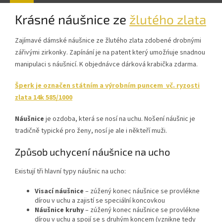
Krásné náušnice ze
žlutého zlata
Zajímavé dámské náušnice ze žlutého zlata zdobené drobnými
zářivými zirkonky. Zapínání je na patent který umožńuje snadnou
manipulaci s náušnicí. K objednávce dárková krabička zdarma.
Šperk je označen státním a výrobním puncem vč. ryzosti
zlata 14k 585/1000
Náušnice
je ozdoba, která se nosí na uchu. Nošení náušnic je
tradičně typické pro ženy, nosí je ale i někteří muži.
Způsob uchycení náušnice na ucho
Existují tři hlavní typy náušnic na ucho:
Visací náušnice
– zúžený konec náušnice se provlékne
dírou v uchu a zajistí se speciální koncovkou
Náušnice kruhy
– zúžený konec náušnice se provlékne
dírou v uchu a spojí se s druhým koncem (vznikne tedy