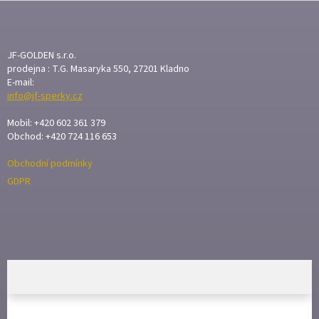
Z
Á
P
A
JF-GOLDEN s.r.o.
T
prodejna : T.G. Masaryka 550, 27201 Kladno
E-mail:
Í
info@jf-sperky.cz
Mobil: +420 602 361 379
Obchod: +420 724 116 653
Obchodní podmínky
GDPR