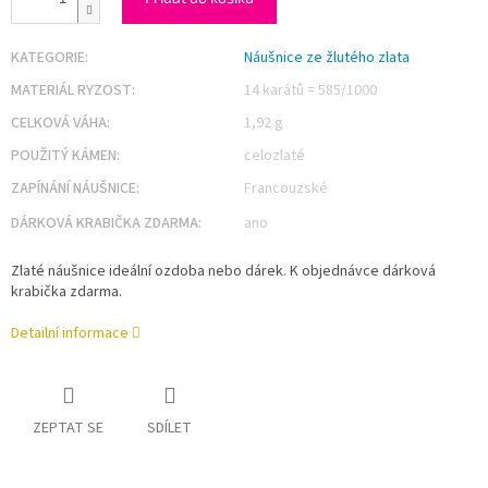
KATEGORIE
:
Náušnice ze žlutého zlata
MATERIÁL RYZOST
:
14 karátů = 585/1000
CELKOVÁ VÁHA
:
1,92 g
POUŽITÝ KÁMEN
:
celozlaté
ZAPÍNÁNÍ NÁUŠNICE
:
Francouzské
DÁRKOVÁ KRABIČKA ZDARMA
:
ano
Zlaté náušnice ideální ozdoba nebo dárek. K objednávce dárková
krabička zdarma.
Detailní informace
ZEPTAT SE
SDÍLET