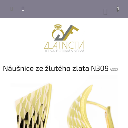
Přejít
na
NÁKUP
obsah
KOŠÍK
Náušnice ze žlutého zlata N309
A332