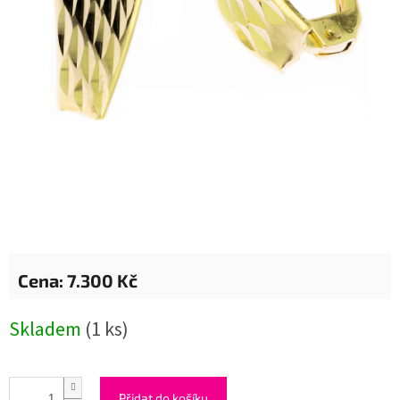
7.300 Kč
Měrná
Skladem
(1 ks)
cena:
Přidat do košíku