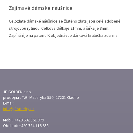
Zajímavé dámské náušnice
Celozlaté dámské náušnice ze žlutého zlata jsou celé zdobené
strojovou rytinou. Celková délkaje 21mm, a šířka je 8mm.
Zapínání je na patent.
K objednávce dárková krabička zdarma.
Z
Á
P
A
JF-GOLDEN s.r.o.
T
prodejna : T.G. Masaryka 550, 27201 Kladno
E-mail:
Í
info@jf-sperky.cz
Mobil: +420 602 361 379
Obchod: +420 724 116 653