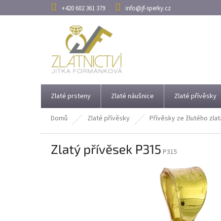
Přejít
+420 602 361 379
info@jf-sperky.cz
na
obsah
Zlaté prsteny
Zlaté náušnice
Zlaté přívěsky
Domů
Zlaté přívěsky
Přívěsky ze žlutého zlat
Zlatý přívěsek P315
P315