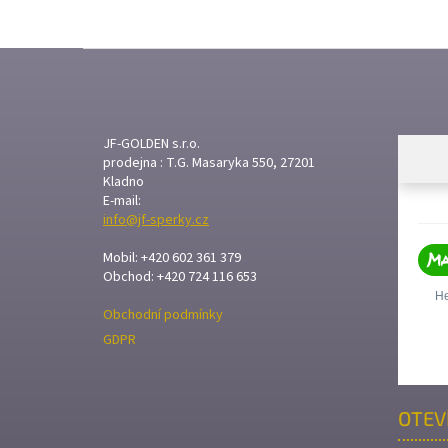
Z
Á
P
A
T
JF-GOLDEN s.r.o.
prodejna : T.G. Masaryka 550, 27201
Í
Kladno
E-mail:
info@jf-sperky.cz
Mobil: +420 602 361 379
Obchod: +420 724 116 653
Obchodní podmínky
GDPR
OTEV