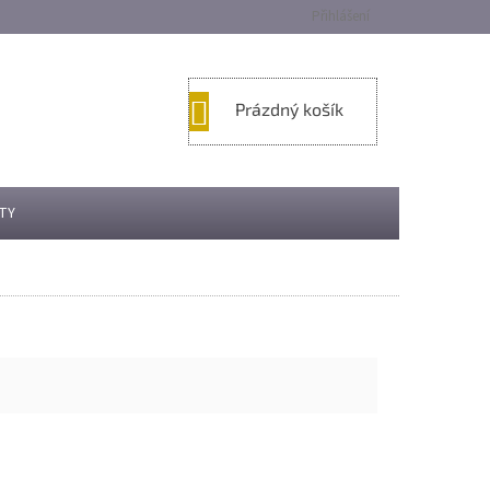
Přihlášení
NÁKUPNÍ
Prázdný košík
KOŠÍK
TY