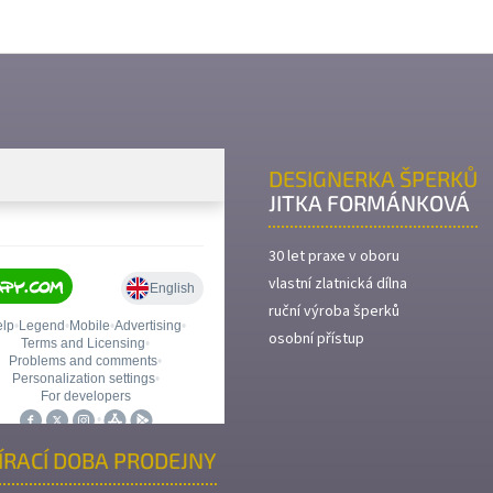
DESIGNERKA ŠPERKŮ
JITKA FORMÁNKOVÁ
30 let praxe v oboru
vlastní zlatnická dílna
ruční výroba šperků
osobní přístup
ÍRACÍ DOBA PRODEJNY