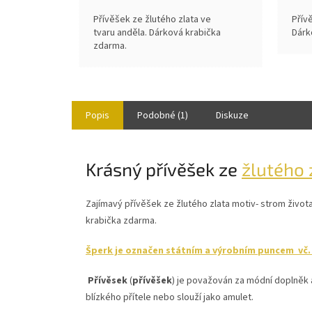
Přívěšek ze žlutého zlata ve
Přív
tvaru anděla. Dárková krabička
Dárk
zdarma.
Popis
Podobné (1)
Diskuze
Krásný přívěšek ze
žlutého 
Zajímavý přívěšek ze žlutého zlata motiv- strom život
krabička zdarma.
Šperk je označen státním a výrobním puncem vč. r
Přívěsek
(
přívěšek
) je považován za módní doplněk 
blízkého přítele nebo slouží jako amulet.