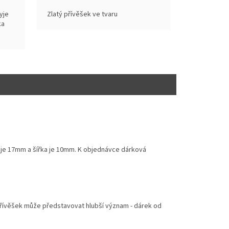
yje
Zlatý přívěšek ve tvaru
ka
 je 17mm a šířka je 10mm.
K objednávce dárková
přívěšek může představovat hlubší význam - dárek od