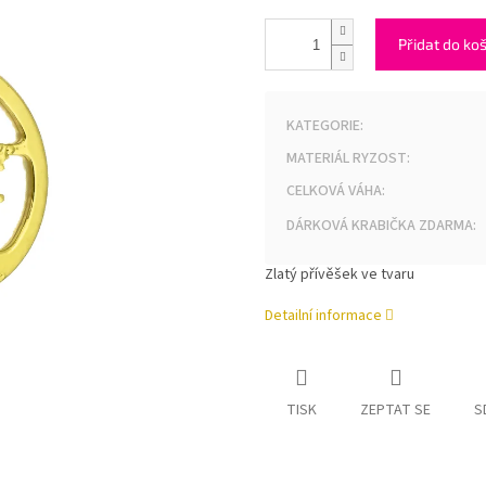
Přidat do ko
KATEGORIE
:
MATERIÁL RYZOST
:
CELKOVÁ VÁHA
:
DÁRKOVÁ KRABIČKA ZDARMA
:
Zlatý přívěšek ve tvaru
Detailní informace
TISK
ZEPTAT SE
S