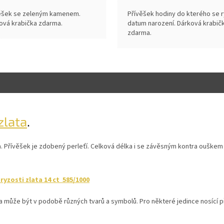
ěšek se zeleným kamenem.
Přívěšek hodiny do kterého se r
ová krabička zdarma.
datum narození. Dárková krabič
zdarma.
zlata
.
a. Přívěšek je zdobený perleťí. Celková délka i se závěsným kontra ouškem
yzosti zlata 14 ct 585/1000
a může být v podobě různých tvarů a symbolů. Pro některé jedince nosící 