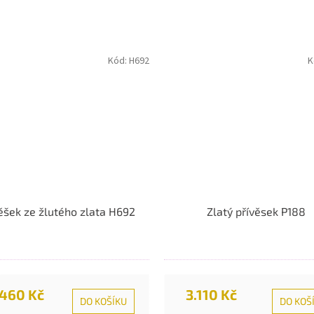
Kód:
H692
K
ěšek ze žlutého zlata H692
Zlatý přívěsek P188
.460 Kč
3.110 Kč
DO KOŠÍKU
DO KOŠ