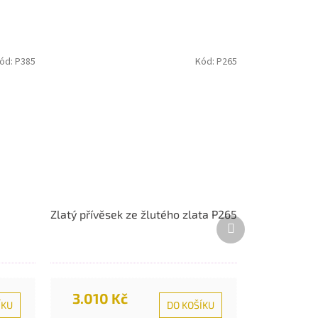
ód:
P385
Kód:
P265
Zlatý přívěsek ze žlutého zlata P265
Další
produkt
3.010 Kč
ÍKU
DO KOŠÍKU