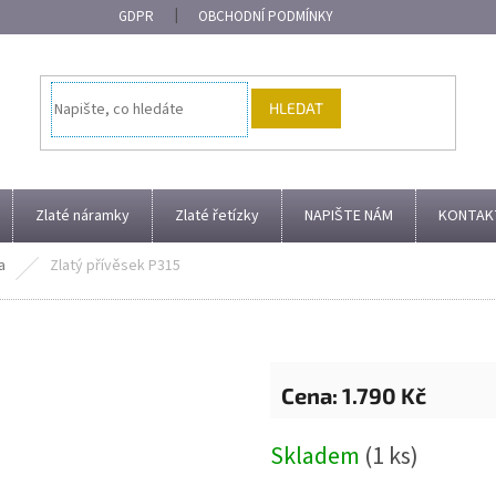
GDPR
OBCHODNÍ PODMÍNKY
HLEDAT
Zlaté náramky
Zlaté řetízky
NAPIŠTE NÁM
KONTAK
a
Zlatý přívěsek P315
1.790 Kč
Měrná
Skladem
(1 ks)
cena: