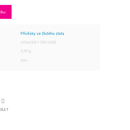
šíku
Přívěsky ze žlutého zlata
14 karátů = 585/1000
0,47 g
Ano
DÍLET