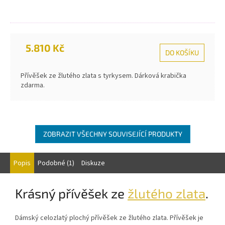
5.810 Kč
DO KOŠÍKU
Přívěšek ze žlutého zlata s tyrkysem. Dárková krabička
zdarma.
ZOBRAZIT VŠECHNY SOUVISEJÍCÍ PRODUKTY
Popis
Podobné (1)
Diskuze
Krásný přívěšek ze
žlutého zlata
.
Dámský celozlatý plochý přívěšek ze žlutého zlata. Přívěšek je