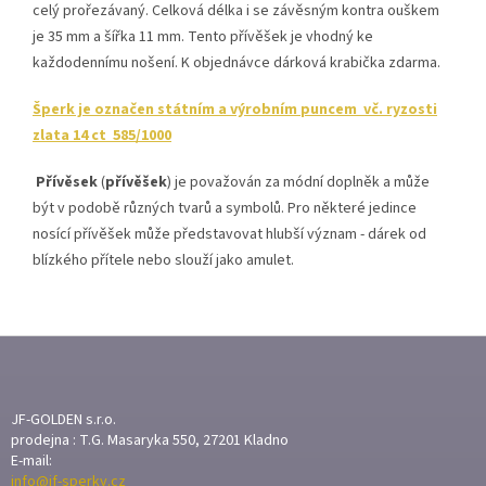
celý prořezávaný. Celková délka i se závěsným kontra ouškem
je 35 mm a šířka 11 mm. Tento přívěšek je vhodný ke
každodennímu nošení.
K objednávce dárková krabička zdarma.
Šperk je označen státním a výrobním puncem vč. ryzosti
zlata 14 ct 585/1000
Přívěsek
(
přívěšek
) je považován za módní doplněk a může
být v podobě různých tvarů a symbolů. Pro některé jedince
nosící přívěšek může představovat hlubší význam - dárek od
blízkého přítele nebo slouží jako amulet.
Z
Á
P
A
JF-GOLDEN s.r.o.
T
prodejna : T.G. Masaryka 550, 27201 Kladno
E-mail:
Í
info@jf-sperky.cz