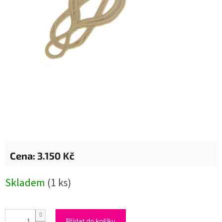
3.150 Kč
Měrná
Skladem
(1 ks)
cena:
Přidat do košíku