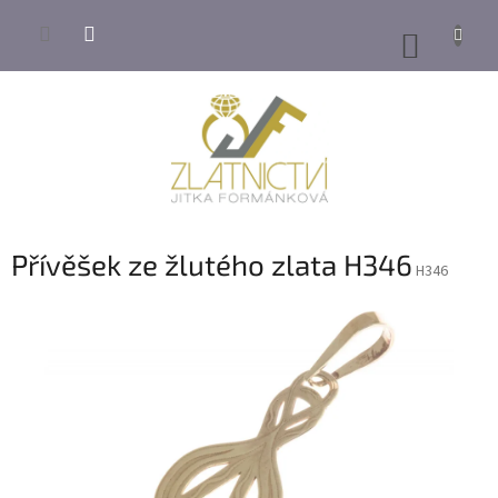
Přejít
na
NÁKUP
obsah
KOŠÍK
Přívěšek ze žlutého zlata H346
H346