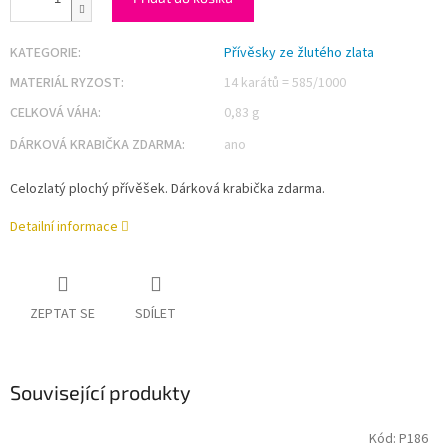
KATEGORIE
:
Přívěsky ze žlutého zlata
MATERIÁL RYZOST
:
14 karátů = 585/1000
CELKOVÁ VÁHA
:
0,83 g
DÁRKOVÁ KRABIČKA ZDARMA
:
ano
Celozlatý plochý přívěšek. Dárková krabička zdarma.
Detailní informace
ZEPTAT SE
SDÍLET
Související produkty
Kód:
P186