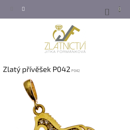
Přejít
na
NÁKUP
obsah
KOŠÍK
Zlatý přívěšek P042
P042