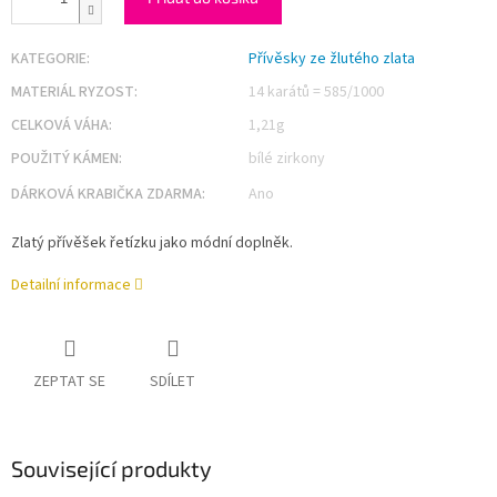
KATEGORIE
:
Přívěsky ze žlutého zlata
MATERIÁL RYZOST
:
14 karátů = 585/1000
CELKOVÁ VÁHA
:
1,21g
POUŽITÝ KÁMEN
:
bílé zirkony
DÁRKOVÁ KRABIČKA ZDARMA
:
Ano
Zlatý přívěšek řetízku jako módní doplněk.
Detailní informace
ZEPTAT SE
SDÍLET
Související produkty