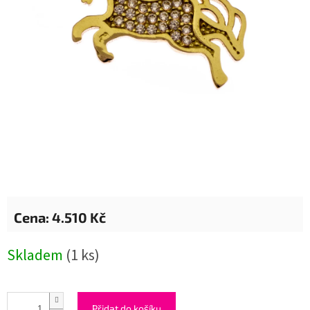
4.510 Kč
Měrná
Skladem
(1 ks)
cena:
Přidat do košíku