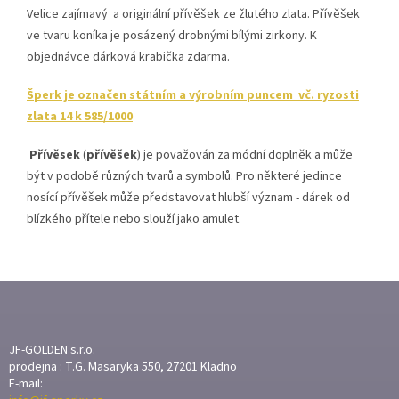
Velice zajímavý a originální přívěšek ze žlutého zlata. Přívěšek
ve tvaru koníka je posázený drobnými bílými zirkony.
K
objednávce dárková krabička zdarma.
Šperk je označen státním a výrobním puncem vč. ryzosti
zlata 14 k 585/1000
Přívěsek
(
přívěšek
) je považován za módní doplněk a může
být v podobě různých tvarů a symbolů. Pro některé jedince
nosící přívěšek může představovat hlubší význam - dárek od
blízkého přítele nebo slouží jako amulet.
Z
Á
P
A
JF-GOLDEN s.r.o.
T
prodejna : T.G. Masaryka 550, 27201 Kladno
E-mail:
Í