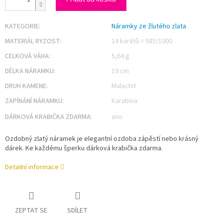
KATEGORIE
:
Náramky ze žlutého zlata
MATERIÁL RYZOST
:
14 karátů = 585/1000
CELKOVÁ VÁHA
:
5,64 g
DÉLKA NÁRAMKU
:
19 cm
DRUH KAMENE
:
Malachit
ZAPÍNÁNÍ NÁRAMKU
:
Karabina
DÁRKOVÁ KRABIČKA ZDARMA
:
ano
Ozdobný zlatý náramek je elegantní ozdoba zápěstí nebo krásný
dárek. Ke každému šperku dárková krabička zdarma.
Detailní informace
ZEPTAT SE
SDÍLET