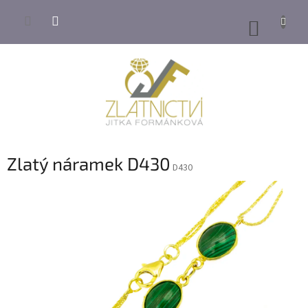
Přejít
na
NÁKUP
obsah
KOŠÍK
Zlatý náramek D430
D430