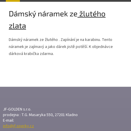
Dámský náramek ze
žlutého
zlata
Dámský náramek ze žlutého
. Zapínání je na karabinu. Tento
náramek je zajímavý a jako dárek jistě potěší. K objednávce
dárková krabička zdarma.
Z
Á
P
A
JF-GOLDEN s.r.o.
T
prodejna : T.G. Masaryka 550, 27201 Kladno
E-mail:
Í
info@jf-sperky.cz