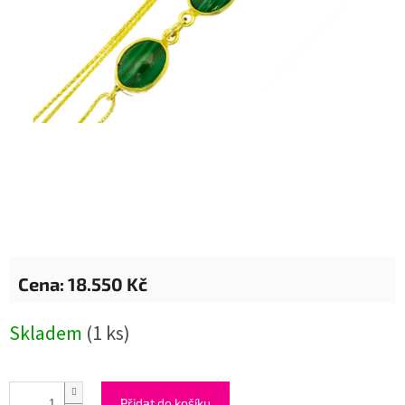
18.550 Kč
Měrná
Skladem
(1 ks)
cena:
Přidat do košíku