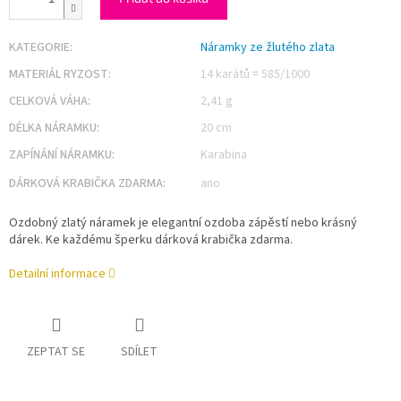
KATEGORIE
:
Náramky ze žlutého zlata
MATERIÁL RYZOST
:
14 karátů = 585/1000
CELKOVÁ VÁHA
:
2,41 g
DÉLKA NÁRAMKU
:
20 cm
ZAPÍNÁNÍ NÁRAMKU
:
Karabina
DÁRKOVÁ KRABIČKA ZDARMA
:
ano
Ozdobný zlatý náramek je elegantní ozdoba zápěstí nebo krásný
dárek. Ke každému šperku dárková krabička zdarma.
Detailní informace
ZEPTAT SE
SDÍLET