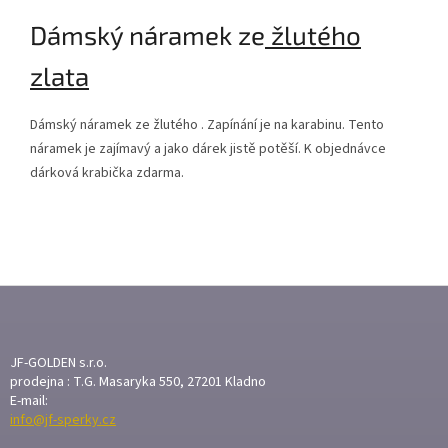
Dámský náramek ze
žlutého
zlata
Dámský náramek ze žlutého
. Zapínání je na karabinu. Tento
náramek je zajímavý a jako dárek jistě potěší. K objednávce
dárková krabička zdarma.
Z
Á
P
A
JF-GOLDEN s.r.o.
T
prodejna : T.G. Masaryka 550, 27201 Kladno
E-mail:
Í
info@jf-sperky.cz