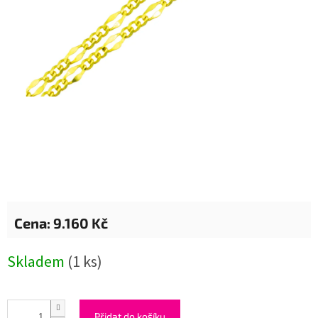
9.160 Kč
Měrná
Skladem
(1 ks)
cena:
Přidat do košíku