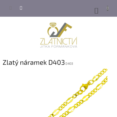
Přejít
na
NÁKUP
obsah
KOŠÍK
Zlatý náramek D403
D403