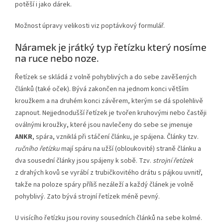
potěší i jako dárek.
Možnost úpravy velikosti viz poptávkový formulář.
Náramek je jrátký typ řetízku který nosíme
na ruce nebo noze.
Řetízek se skládá z volně pohyblivých a do sebe zavěšených
článků (také oček). Bývá zakončen na jednom konci větším
kroužkem a na druhém konci závěrem, kterým se dá spolehlivě
zapnout. Nejjednodušší řetízek je tvořen kruhovými nebo častěji
oválnými kroužky, které jsou navlečeny do sebe se jmenuje
ANKR
, spára, vzniklá při stáčení článku, je spájena. Články tzv.
ručního řetízku
mají spáru na užší (obloukovité) straně článku a
dva sousední články jsou spájeny k sobě. Tzv.
strojní řetízek
z drahých kovů se vyrábí z trubičkovitého drátu s pájkou uvnitř,
takže na poloze spáry příliš nezáleží a každý článek je volně
pohyblivý. Zato bývá strojní řetízek méně pevný.
U visícího řetízku jsou roviny sousedních článků na sebe kolmé.