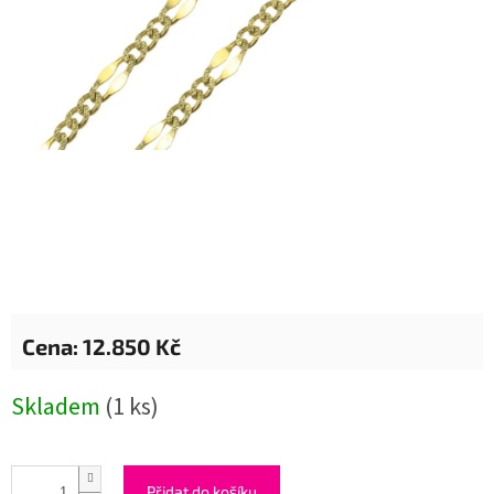
12.850 Kč
Měrná
Skladem
(1 ks)
cena:
Přidat do košíku