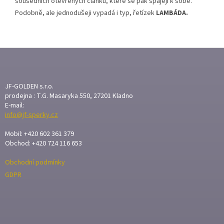
sousedních otevřených článků, které se pak spájejí k sobě.
Podobně, ale jednodušeji vypadá i typ, řetízek
LAMBÁDA.
Z
Á
P
A
JF-GOLDEN s.r.o.
T
prodejna : T.G. Masaryka 550, 27201 Kladno
E-mail:
Í
info@jf-sperky.cz
Mobil: +420 602 361 379
Obchod: +420 724 116 653
Obchodní podmínky
GDPR