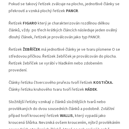
Pokud se takový řetízek zválcuje na plocho, jednotlivé články se
překroutí a vzniká plochý řetízek
PANCR
.
Řetízek
FIGARO
který je charakterizován rozdílnou délkou
článků, vždy po třech krátkých článcích následuje jeden oválný
dlouhý článek, řetízek je proválcován jako typ PANCR.
Řetízek
ŽEBŘÍČEK
má jednotlivé články je ve tvaru písmene O se
středovou příčkou. Řetízek žebříček je proválcován do plocha.
Řetízek žebříček se vyrábí v hladkém nebo zdobeném
provedení.
Články řetízku čtvercového pruřezu tvoří řetízek
KOSTIČKA.
Články řetízku kruhového tvaru tvoří řetízek
HÁDEK
.
Složitější řetízky vznikají z článků složitějších tvarů nebo
provlékaných do dvou sousedních článků a podobně. Zvláštní
případ tvoří kroucený řetízek
WALLIS
, který vypadá jako
kroucená šňůrka. Nevzniká ovšem kroucením, nýbrž provlékáním