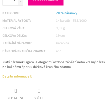
KATEGORIE
:
Zlaté náramky
MATERIÁL RYZOST
:
14 karátů = 585/1000
CELKOVÁ VÁHA
:
3,38 g
CELKOVÁ DÉLKA
:
19 cm
ZAPÍNÁNÍ NÁRAMKU
:
Karabina
DÁRKOVÁ KRABIČKA ZDARMA
:
ano
Zlatý náramek Figaro je elegantní ozdoba zápěstí nebo krásný dárek.
Ke každému šperku dárková krabička zdarma.
Detailní informace
ZEPTAT SE
SDÍLET