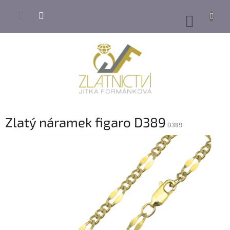
Přejít
na
NÁKUP
obsah
KOŠÍK
Zlatý náramek figaro D389
D389