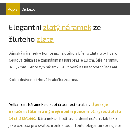
Popis
Diskuze
Elegantní
zlatý náramek
ze
žlutého
zlata
Dámský náramek v kombinaci žlutého a bílého zlata typ- figaro.
Celková délka i se zapínáním na karabinu je 19 cm. Šíře náramku
je 3,5 mm. Tento typ náramku je vhodný na každodenní nošení.
K objednávce dárková krabička zdarma.
Délka - cm. Náramek se zapíná pomocí karabiny.
Šperk je
označen státním a mým výrobním puncem vč. ryzosti zlata
14 ct 585/1000.
Náramek se hodí jak na denní nošení, tak tako
jako ozdoba pro sváteční příležitosti. Tento elegantní šperk jistě