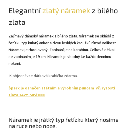
Elegantní
zlatý náramek
z bílého
zlata
Zajímavý dámský náramek z bílého zlata. Náramek se skládá z
řetízku typ kulatý anker a dvou lesklých kroužků různé velikosti.
Náramek je rhodiovaný. Zapínání je na karabinu. Celková délka i
se zapínáním je 19 cm. Náramek je vhodný ke každodennímu
nošení.
K objednávce dárková krabička zdarma.
Šperk je označen státním a výrobním puncem vč. ryzosti
zlata 14 ct 585/1000
Náramek je jrátký typ řetízku který nosíme
na ruce nebo noze.