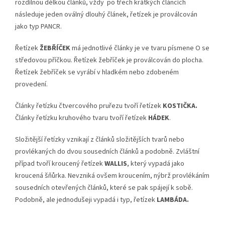
rozdílnou délkou článků, vždy po třech krátkých článcích
následuje jeden oválný dlouhý článek, řetízek je proválcován
jako typ PANCR.
Řetízek
ŽEBŘÍČEK
má jednotlivé články je ve tvaru písmene O se
středovou příčkou. Řetízek žebříček je proválcován do plocha.
Řetízek žebříček se vyrábí v hladkém nebo zdobeném
provedení.
Články řetízku čtvercového pruřezu tvoří řetízek
KOSTIČKA.
Články řetízku kruhového tvaru tvoří řetízek
HÁDEK
.
Složitější řetízky vznikají z článků složitějších tvarů nebo
provlékaných do dvou sousedních článků a podobně. Zvláštní
případ tvoří kroucený řetízek
WALLIS
, který vypadá jako
kroucená šňůrka. Nevzniká ovšem kroucením, nýbrž provlékáním
sousedních otevřených článků, které se pak spájejí k sobě.
Podobně, ale jednodušeji vypadá i typ, řetízek
LAMBÁDA.