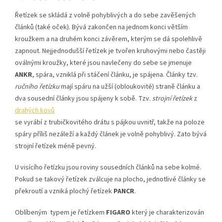
Řetízek se skládá z volně pohyblivých a do sebe zavěšených
článků (také oček). Bývá zakončen na jednom konci větším
kroužkem a na druhém konci závěrem, kterým se dá spolehlivě
zapnout. Nejjednodušší řetízek je tvořen kruhovými nebo častěji
oválnými kroužky, které jsou navlečeny do sebe se jmenuje
ANKR
, spára, vzniklá při stáčení článku, je spájena. Články tzv.
ručního řetízku
mají spáru na užší (obloukovité) straně článku a
dva sousední články jsou spájeny k sobě. Tzv.
strojní řetízek
z
drahých kovů
se vyrábí z trubičkovitého drátu s pájkou uvnitř, takže na poloze
spáry příliš nezáleží a každý článek je volně pohyblivý. Zato bývá
strojní řetízek méně pevný.
U visícího řetízku jsou roviny sousedních článků na sebe kolmé.
Pokud se takový řetízek zválcuje na plocho, jednotlivé články se
překroutí a vzniká plochý řetízek
PANCR
.
Oblíbeným typem je řetízkem
FIGARO
který je charakterizován