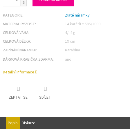
KATEGORIE
:
Zlaté náramky
MATERIÁL RYZOST
:
14 karátů = 585/1000
CELKOVÁ VÁHA
:
4,14 g
CELKOVÁ DÉLKA
:
19 cm
ZAPÍNÁNÍ NÁRAMKU
:
Karabina
DÁRKOVÁ KRABIČKA ZDARMA
:
ano
Detailní informace
ZEPTAT SE
SDÍLET
Popis
Diskuze