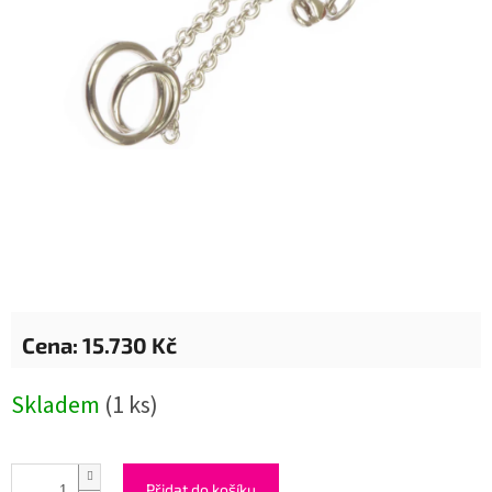
15.730 Kč
Měrná
Skladem
(1 ks)
cena:
Přidat do košíku