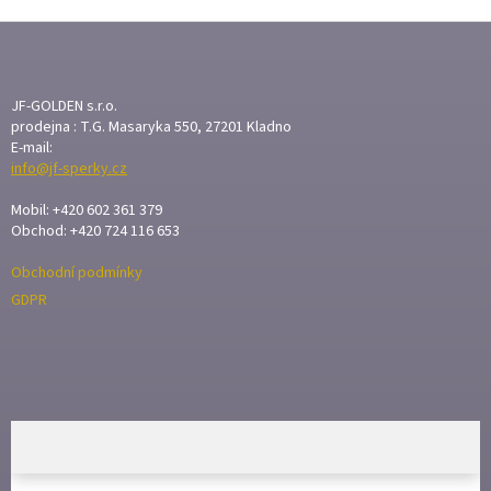
Z
Á
P
A
JF-GOLDEN s.r.o.
T
prodejna : T.G. Masaryka 550, 27201 Kladno
E-mail:
Í
info@jf-sperky.cz
Mobil: +420 602 361 379
Obchod: +420 724 116 653
Obchodní podmínky
GDPR