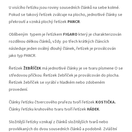
U visícího řetízku jsou roviny sousedních článků na sebe kolmé.
Pokud se takový řetízek zválcuje na plocho, jednotlivé články se
překroutí a vzniká plochý řetízek
PANCR
.
Oblíbeným typem je řetízkem
FIGARO
který je charakterizován
rozdílnou délkou článků, vždy po třech krátkých článcích
následuje jeden oválný dlouhý článek, řetízek je proválcován
jako typ PANCR.
Řetízek
ŽEBŘÍČEK
má jednotlivé články je ve tvaru písmene O se
středovou příčkou. Řetízek žebříček je proválcován do plocha.
Řetízek žebříček se vyrábí v hladkém nebo zdobeném
provedení.
Články řetízku čtvercového pruřezu tvoří řetízek
KOSTIČKA.
Články řetízku kruhového tvaru tvoří řetízek
HÁDEK
.
Složitější řetízky vznikají z článků složitějších tvarů nebo
provlékaných do dvou sousedních článků a podobně. Zvláštní