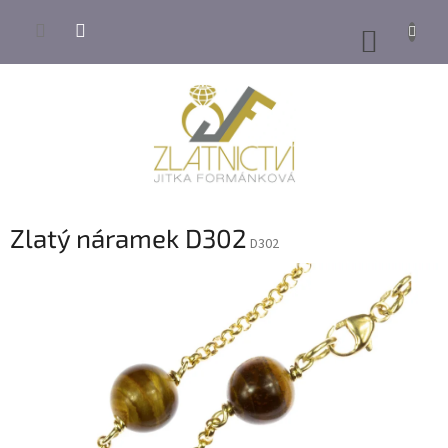
Přejít
na
NÁKUP
obsah
KOŠÍK
Zlatý náramek D302
D302