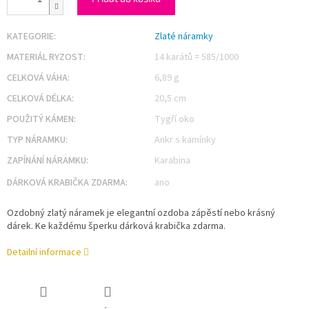
KATEGORIE
:
Zlaté náramky
MATERIÁL RYZOST
:
14 karátů = 585/1000
CELKOVÁ VÁHA
:
6,89 g
CELKOVÁ DÉLKA
:
20,5 cm
POUŽITÝ KÁMEN
:
Tygří oko
TYP NÁRAMKU
:
Ankr s kamínky
ZAPÍNÁNÍ NÁRAMKU
:
Karabina
DÁRKOVÁ KRABIČKA ZDARMA
:
ano
Ozdobný zlatý náramek je elegantní ozdoba zápěstí nebo krásný
dárek. Ke každému šperku dárková krabička zdarma.
Detailní informace