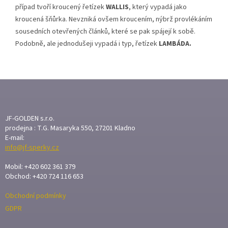
případ tvoří kroucený řetízek
WALLIS
, který vypadá jako
kroucená šňůrka. Nevzniká ovšem kroucením, nýbrž provlékáním
sousedních otevřených článků, které se pak spájejí k sobě.
Podobně, ale jednodušeji vypadá i typ, řetízek
LAMBÁDA.
Z
Á
P
A
JF-GOLDEN s.r.o.
T
prodejna : T.G. Masaryka 550, 27201 Kladno
E-mail:
Í
info@jf-sperky.cz
Mobil: +420 602 361 379
Obchod: +420 724 116 653
Obchodní podmínky
GDPR