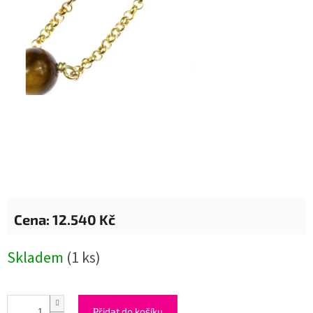
12.540 Kč
Měrná
Skladem
(1 ks)
cena:
Přidat do košíku