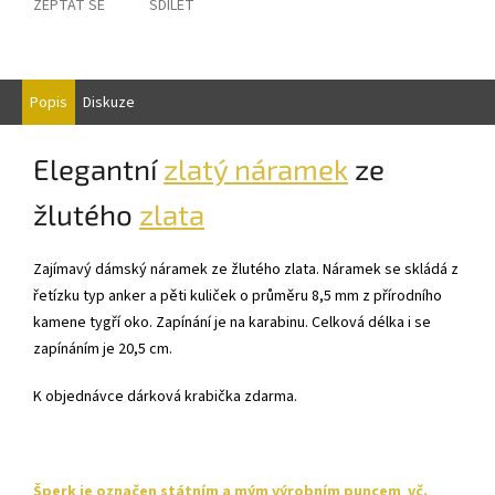
ZEPTAT SE
SDÍLET
Popis
Diskuze
Elegantní
zlatý náramek
ze
žlutého
zlata
Zajímavý dámský náramek ze žlutého zlata. Náramek se skládá z
řetízku typ anker a pěti kuliček o průměru 8,5 mm z přírodního
kamene tygří oko. Zapínání je na karabinu. Celková délka i se
zapínáním je 20,5 cm.
K objednávce dárková krabička zdarma.
Šperk je označen státním a mým výrobním puncem vč.