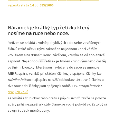
ryzosti zlata 14 ct 585/1000.
Náramek je krátký typ řetízku který
nosíme na ruce nebo noze.
Řetízek se skládá z volně pohyblivých a do sebe zavěšených
článků (také oček). Bývá zakončen na jednom konci větším
kroužkem a na druhém konci závěrem, kterým se dá spolehlivě
zapnout. Nejjednodušší řetízek je tvořen kruhovými nebo častěji
oválnými kroužky, které jsou navlečeny do sebe se jmenuje
ANKR
, spára, vzniklá při stáčení článku, je spájena. Články tzv.
ručního řetízku
mají spáru na užší (obloukovité) straně článku a
dva sousední články jsou spájeny k sobě. Tzv.
strojní řetízek
z
drahých kovů
se vyrábí z trubičkovitého drátu s pájkou uvnitř, takže na poloze
spáry příliš nezáleží a každý článek je volně pohyblivý. Zato bývá
strojní řetízek méně pevný.