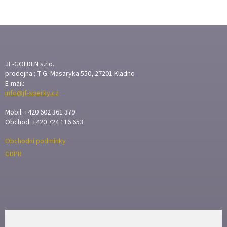
Z
Á
P
A
JF-GOLDEN s.r.o.
T
prodejna : T.G. Masaryka 550, 27201 Kladno
E-mail:
Í
info@jf-sperky.cz
Mobil: +420 602 361 379
Obchod: +420 724 116 653
Obchodní podmínky
GDPR