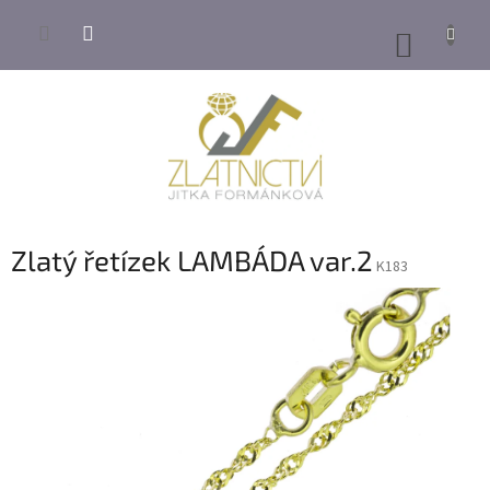
Přejít
na
NÁKUP
obsah
KOŠÍK
Zlatý řetízek LAMBÁDA var.2
K183