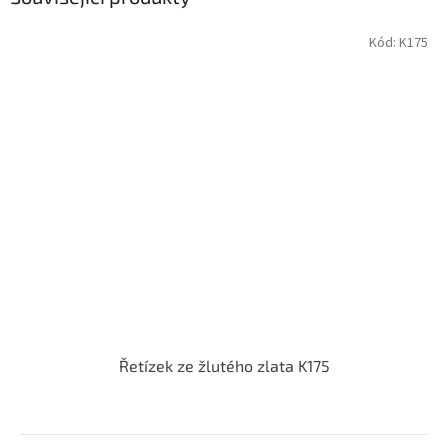
Kód:
K175
Řetízek ze žlutého zlata K175