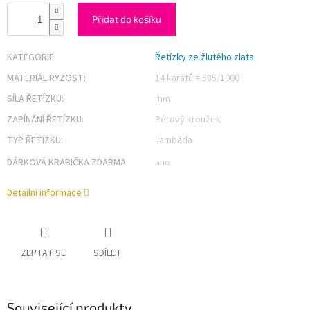
Přidat do košíku
KATEGORIE
:
Řetízky ze žlutého zlata
MATERIÁL RYZOST
:
14 karátů = 585/1000
SÍLA ŘETÍZKU
:
mm
ZAPÍNÁNÍ ŘETÍZKU
:
Pérový kroužek
TYP ŘETÍZKU
:
Lambáda
DÁRKOVÁ KRABIČKA ZDARMA
:
ano
Detailní informace
ZEPTAT SE
SDÍLET
Související produkty