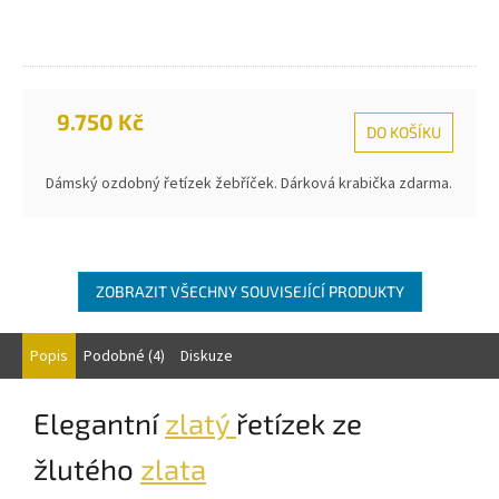
9.750 Kč
DO KOŠÍKU
Dámský ozdobný řetízek žebříček. Dárková krabička zdarma.
ZOBRAZIT VŠECHNY SOUVISEJÍCÍ PRODUKTY
Popis
Podobné (4)
Diskuze
Elegantní
zlatý
řetízek ze
žlutého
zlata