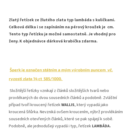
Zlatý řetízek ze žlutého zlata typ lambáda s kuličkami.
Celková délka i se zapínáním na pérový kroužek je cm.
Tento typ řetízku je možné samostatně. Je vhodný pro
ženy. K objednávce dárková krabička zdarma.
Šperk je označen státním a mým výrobním puncem vč.
ryzosti zlata 14 ct 585/1000.
Složitější řetízky vznikají z článků složitějších tvarů nebo
provlékaných do dvou sousedních článků a podobně. Zvláštní
případ tvoří kroucený řetízek
WALLIS
, který vypadá jako
kroucená šňůrka. Nevzniká ovšem kroucením, nýbrž provlékáním
sousedních otevřených článků, které se pak spájejí k sobě.
Podobně, ale jednodušeji vypadá i typ, řetízek
LAMBÁDA.