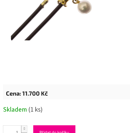
11.700 Kč
Měrná
Skladem
(1 ks)
cena:
Přidat do košíku