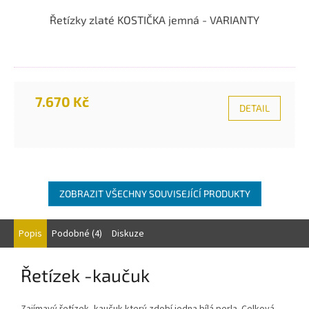
Řetízky zlaté KOSTIČKA jemná - VARIANTY
7.670 Kč
DETAIL
ZOBRAZIT VŠECHNY SOUVISEJÍCÍ PRODUKTY
Popis
Podobné (4)
Diskuze
Řetízek -kaučuk