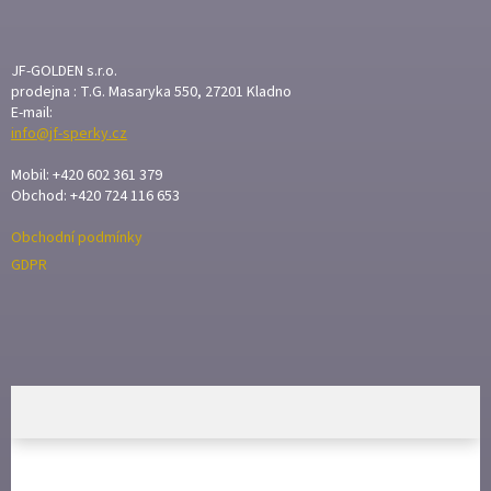
Á
P
A
JF-GOLDEN s.r.o.
T
prodejna : T.G. Masaryka 550, 27201 Kladno
E-mail:
Í
info@jf-sperky.cz
Mobil: +420 602 361 379
Obchod: +420 724 116 653
Obchodní podmínky
GDPR