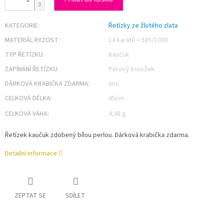
KATEGORIE
:
Řetízky ze žlutého zlata
MATERIÁL RYZOST
:
14 karátů = 585/1000
TYP ŘETÍZKU
:
Kaučuk
ZAPÍNÁNÍ ŘETÍZKU
:
Pérový kroužek
DÁRKOVÁ KRABIČKA ZDARMA
:
ano
CELKOVÁ DÉLKA
:
45cm
CELKOVÁ VÁHA
:
4,48 g
Řetízek kaučuk zdobený bílou perlou. Dárková krabička zdarma.
Detailní informace
ZEPTAT SE
SDÍLET