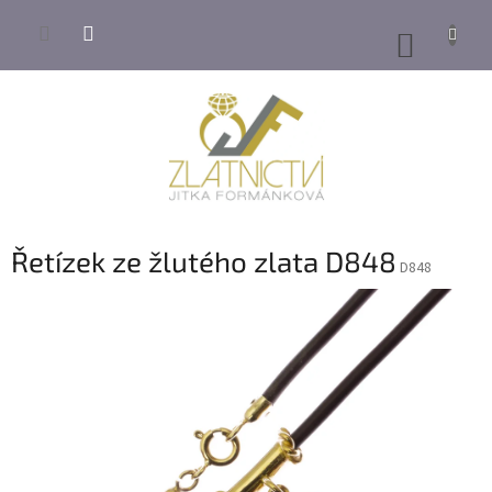
Přejít
na
NÁKUP
obsah
KOŠÍK
Řetízek ze žlutého zlata D848
D848