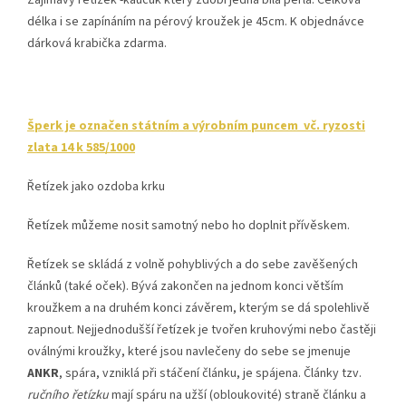
Zajímavý řetízek -kaučuk který zdobí jedna bílá perla. Celková
délka i se zapínáním na pérový kroužek je 45cm. K objednávce
dárková krabička zdarma.
Šperk je označen státním a výrobním puncem vč. ryzosti
zlata 14 k 585/1000
Řetízek jako ozdoba krku
Řetízek můžeme nosit samotný nebo ho doplnit přívěskem.
Řetízek se skládá z volně pohyblivých a do sebe zavěšených
článků (také oček). Bývá zakončen na jednom konci větším
kroužkem a na druhém konci závěrem, kterým se dá spolehlivě
zapnout. Nejjednodušší řetízek je tvořen kruhovými nebo častěji
oválnými kroužky, které jsou navlečeny do sebe se jmenuje
ANKR
, spára, vzniklá při stáčení článku, je spájena. Články tzv.
ručního řetízku
mají spáru na užší (obloukovité) straně článku a