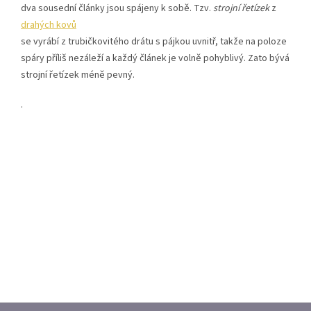
dva sousední články jsou spájeny k sobě. Tzv.
strojní řetízek
z
drahých kovů
se vyrábí z trubičkovitého drátu s pájkou uvnitř, takže na poloze
spáry příliš nezáleží a každý článek je volně pohyblivý. Zato bývá
strojní řetízek méně pevný.
.
Z