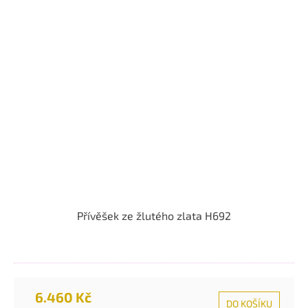
Přívěšek ze žlutého zlata H692
6.460 Kč
DO KOŠÍKU