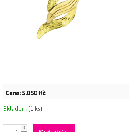
5.050 Kč
Měrná
Skladem
(1 ks)
cena:
Přidat do košíku