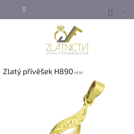
Přejít
na
NÁKUP
obsah
KOŠÍK
Zlatý přívěšek H890
H890