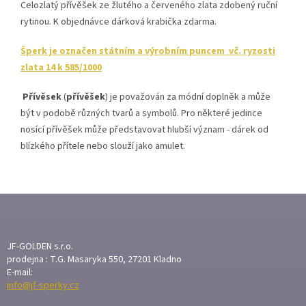
Celozlatý přívěšek ze žlutého a červeného zlata zdobený ruční
rytinou.
K objednávce dárková krabička zdarma.
Šperk je označen státním a výrobním puncem vč. ryzosti
zlata 14 k 585/1000
Přívěsek
(
přívěšek
) je považován za módní doplněk a může
být v podobě různých tvarů a symbolů. Pro některé jedince
nosící přívěšek může představovat hlubší význam - dárek od
blízkého přítele nebo slouží jako amulet.
Z
Á
P
A
JF-GOLDEN s.r.o.
T
prodejna : T.G. Masaryka 550, 27201 Kladno
E-mail:
Í
info@jf-sperky.cz