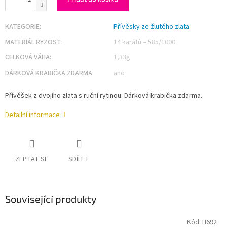
KATEGORIE
:
Přívěsky ze žlutého zlata
MATERIÁL RYZOST
:
14 karátů = 585/1000
CELKOVÁ VÁHA
:
1,33g
DÁRKOVÁ KRABIČKA ZDARMA
:
ano
Přívěšek z dvojího zlata s ruční rytinou. Dárková krabička zdarma.
Detailní informace
ZEPTAT SE
SDÍLET
Související produkty
Kód:
H692