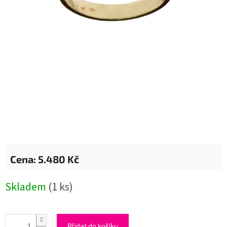
5.480 Kč
Měrná
Skladem
(1 ks)
cena:
Přidat do košíku