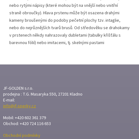
nebo rytými nápisy (které mohou být na vnější nebo vnitřní
straně obroučky). Hlava prstenu může být osazena drahými
kameny broušenými do podoby pečetní plochy tzv. intaglie,
nebo do nejrůznějších tvarů brusů. Od středověku se drahokamy
v prstenech někdy nahrazovaly dubletami (tabulky křišťálu s
barevnou fólií) nebo imitacemi, tj. skelnými pastami
Z
Á
P
A
JF-GOLDEN s.r.o.
T
prodejna : T.G. Masaryka 550, 27201 Kladno
E-mail:
Í
info@jf-sperky.cz
Mobil: +420 602 361 379
Obchod: +420 724 116 653
Obchodní podmínky