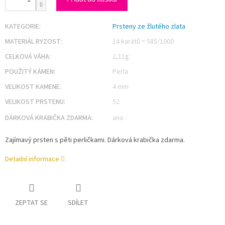
KATEGORIE
:
Prsteny ze žlutého zlata
MATERIÁL RYZOST
:
14 karátů = 585/1000
CELKOVÁ VÁHA
:
2,11g
POUŽITÝ KÁMEN
:
Perla
VELIKOST KAMENE
:
4 mm
VELIKOST PRSTENU
:
52
DÁRKOVÁ KRABIČKA ZDARMA
:
ano
Zajímavý prsten s pěti perličkami. Dárková krabička zdarma.
Detailní informace
ZEPTAT SE
SDÍLET