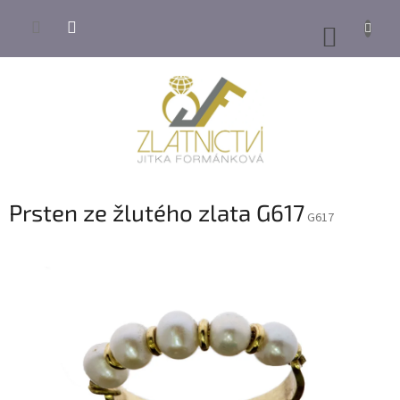
Přejít
na
NÁKUP
obsah
KOŠÍK
Prsten ze žlutého zlata G617
G617