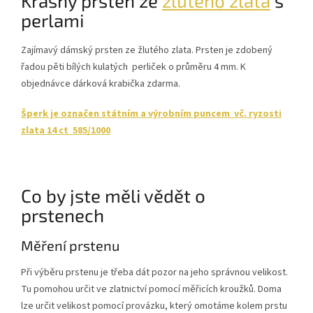
Krásný prsten ze
žlutého zlata
s
perlami
Zajímavý dámský prsten ze žlutého zlata. Prsten je zdobený
řadou pěti bílých kulatých perliček o průměru 4 mm. K
objednávce dárková krabička zdarma.
Šperk je označen státním a výrobním puncem vč. ryzosti
zlata 14 ct 585/1000
Co by jste měli vědět o
prstenech
Měření prstenu
Při výběru prstenu je třeba dát pozor na jeho správnou velikost.
Tu pomohou určit ve zlatnictví pomocí měřicích kroužků. Doma
lze určit velikost pomocí provázku, který omotáme kolem prstu