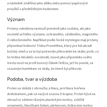
a následně změříme jeho délku nebo pomocí papírových
proužků s předtištěnými hodnotami.
Význam
Prsteny odedávna neslouží primárně jako ozdoba, ale jako
nositelé určitého významu: ochranného, záslibného, magického
či náboženského. Například podle řecké mytologie mají prsteny
připomínat hrdinství Titána Prométhea, který pro lidi ukradl
božský oheň a za to byl potrestán přikováním ke skále; poté, co
ho hrdina Héraklés osvobodil, musel jako připomínku svého
trestu nosit na prstě kovový článek řetězu, jež ho poutal, se
vsazeným kamínkem ze skály, ke které byl přikován.
Podoba, tvar a výzdoba
Prsten se skládá z obroučky a hlavy, je-li hlava tvořena
drahokamem, pak se nazývá osazna či krapna. Prsten bývá na
obroučce zdoben různými plastickými motivy, zvláště
ornamenty, hlavičkami šelem, pletencem, lístkovými motivy