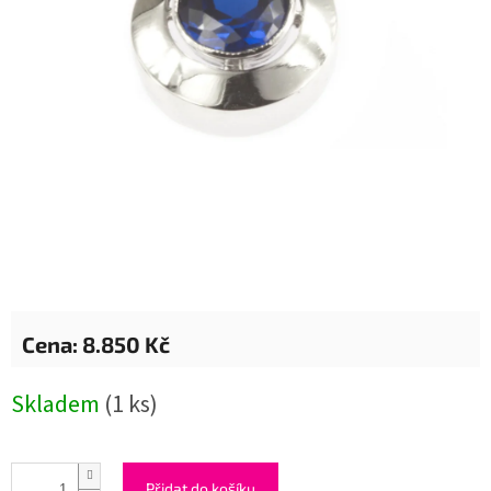
8.850 Kč
Měrná
Skladem
(1 ks)
cena:
Přidat do košíku