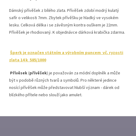
Dámský přívěšek z bílého zlata. Přívěšek zdobí modrý kulatý
safír o velikosti 7mm. Zbytek přívěšku je hladký ve vysokém
lesku. Celková délka i se závěsným kontra ouškem je 22mm.
Přívěšek je rhodiovaný. K objednávce dárková krabička zdarma.
Šperk je označen státním a výrobním puncem vč. ryzosti
zlata 14 k 585/1000
Přívěsek
(
přívěšek
) je považován za módní doplněk a může
být v podobě různých tvarů a symbolů. Pro některé jedince
nosící přívěšek může představovat hlubší význam - dárek od
blízkého přítele nebo slouží jako amulet.
Z
Á
P