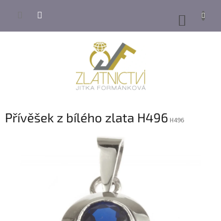
Přejít
na
NÁKUP
obsah
KOŠÍK
Přívěšek z bílého zlata H496
H496