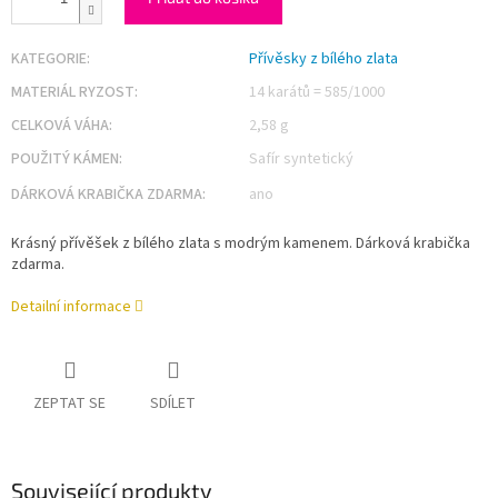
KATEGORIE
:
Přívěsky z bílého zlata
MATERIÁL RYZOST
:
14 karátů = 585/1000
CELKOVÁ VÁHA
:
2,58 g
POUŽITÝ KÁMEN
:
Safír syntetický
DÁRKOVÁ KRABIČKA ZDARMA
:
ano
Krásný přívěšek z bílého zlata s modrým kamenem. Dárková krabička
zdarma.
Detailní informace
ZEPTAT SE
SDÍLET
Související produkty