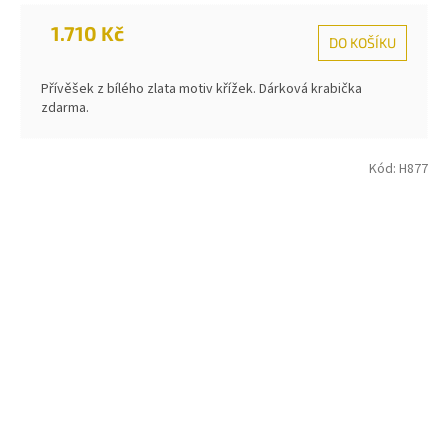
1.710 Kč
DO KOŠÍKU
Přívěšek z bílého zlata motiv křížek. Dárková krabička
zdarma.
Kód:
H877