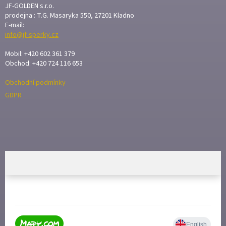
A
JF-GOLDEN s.r.o.
T
prodejna : T.G. Masaryka 550, 27201 Kladno
E-mail:
Í
info@jf-sperky.cz
Mobil: +420 602 361 379
Obchod: +420 724 116 653
Obchodní podmínky
GDPR