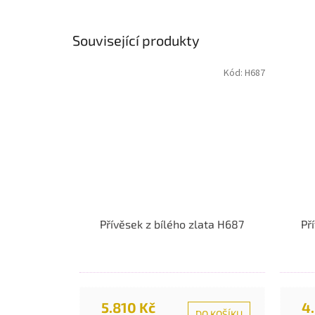
Související produkty
Kód:
H687
Přívěsek z bílého zlata H687
Př
5.810 Kč
4
DO KOŠÍKU