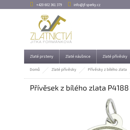
Přejít
+420 602 361 379
info@jf-sperky.cz
na
obsah
Zlaté prsteny
Zlaté náušnice
Zlaté přívěsky
Domů
Zlaté přívěsky
Přívěsky z bílého zlata
Přívěsek z bílého zlata P4188