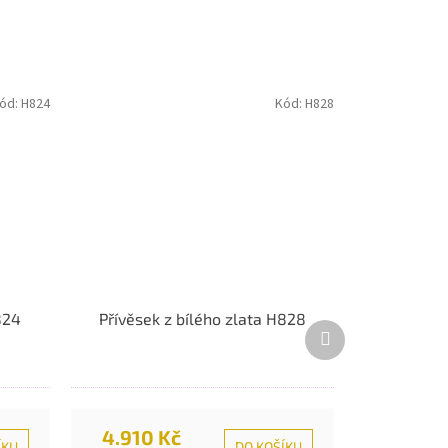
ód:
H824
Kód:
H828
824
Přívěsek z bílého zlata H828
Další
produkt
4.910 Kč
ÍKU
DO KOŠÍKU