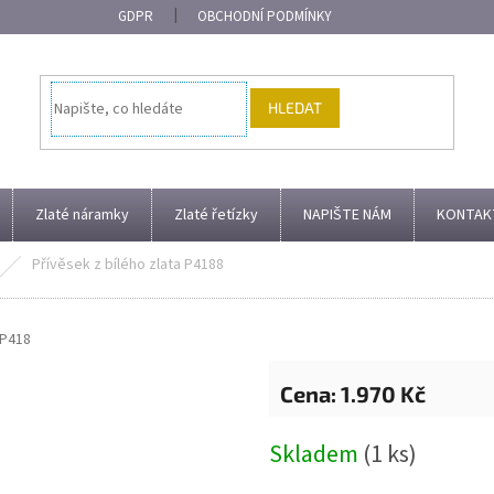
GDPR
OBCHODNÍ PODMÍNKY
HLEDAT
Zlaté náramky
Zlaté řetízky
NAPIŠTE NÁM
KONTAK
Přívěsek z bílého zlata P4188
P418
1.970 Kč
Měrná
Skladem
(1 ks)
cena: