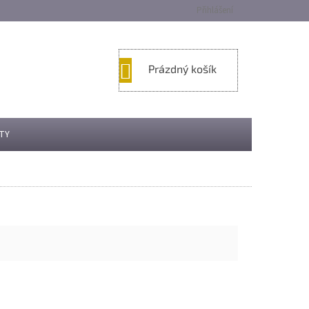
Přihlášení
NÁKUPNÍ
Prázdný košík
KOŠÍK
TY