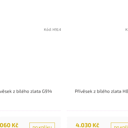
Kód:
H914
K
ívěsek z bílého zlata G914
Přívěsek z bílého zlata H
.060 Kč
4.030 Kč
DO KOŠÍKU
DO KOŠ