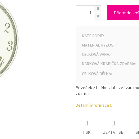
Přidat do ko
KATEGORIE
:
MATERIÁL RYZOST
:
CELKOVÁ VÁHA
:
DÁRKOVÁ KRABIČKA ZDARMA
:
CELKOVÁ DÉLKA
:
Přívěšek z bílého zlata ve tvaru 
zdarma.
Detailní informace
TISK
ZEPTAT SE
S