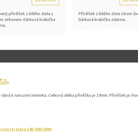
bený přívěšek z bílého zlata s
Přívěšek z bílého zlata strom ži
ím zirkonem. Dárková krabička
Dárková krabička zdarma.
ma.
ta
.
e dává k narození miminka. Celková délka přívěšku je 19mm. Přívěšek je rh
yzosti zlata 14k 585/1000