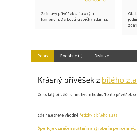
Zajímavý přívěšek s fialovým
Oblí
kamenem. Dárková krabička zdarma.
jedn
zdar
Popis
Podobné (1)
Diskuze
Krásný přívěšek z
bílého zla
Celozlatý přívěšek - motivem hodin. Tento přívěšek s
zde naleznete vhodné
řetízky z bílého zlata
Šperk je označen státním a výrobním puncem vč. r