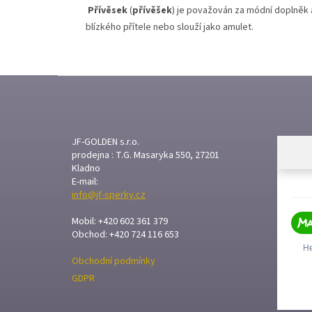
Přívěsek
(
přívěšek
) je považován za módní doplněk 
blízkého přítele nebo slouží jako amulet.
Z
Á
P
A
T
JF-GOLDEN s.r.o.
prodejna : T.G. Masaryka 550, 27201
Í
Kladno
E-mail:
info@jf-sperky.cz
Mobil: +420 602 361 379
Obchod: +420 724 116 653
Obchodní podmínky
GDPR