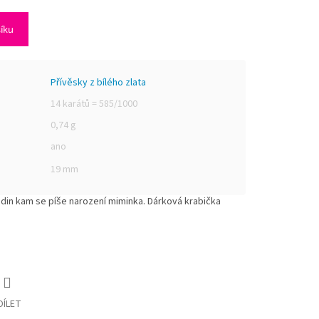
šíku
Přívěsky z bílého zlata
14 karátů = 585/1000
0,74 g
ano
19 mm
hodin kam se píše narození miminka. Dárková krabička
DÍLET