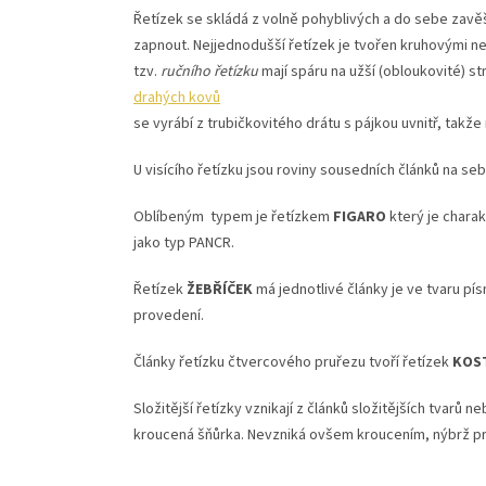
Řetízek se skládá z volně pohyblivých a do sebe zav
zapnout. Nejjednodušší řetízek je tvořen kruhovými n
tzv.
ručního řetízku
mají spáru na užší (obloukovité) st
drahých kovů
se vyrábí z trubičkovitého drátu s pájkou uvnitř, takže
U visícího řetízku jsou roviny sousedních článků na se
Oblíbeným typem je řetízkem
FIGARO
který je charak
jako typ PANCR.
Řetízek
ŽEBŘÍČEK
má jednotlivé články je ve tvaru p
provedení.
Články řetízku čtvercového pruřezu tvoří řetízek
KOS
Složitější řetízky vznikají z článků složitějších tvar
kroucená šňůrka. Nevzniká ovšem kroucením, nýbrž pro