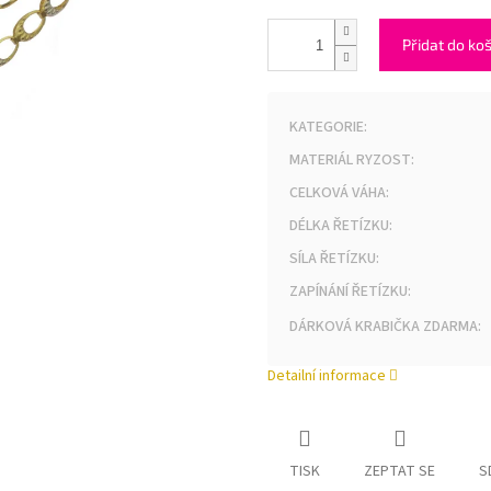
Přidat do ko
KATEGORIE
:
MATERIÁL RYZOST
:
CELKOVÁ VÁHA
:
DÉLKA ŘETÍZKU
:
SÍLA ŘETÍZKU
:
ZAPÍNÁNÍ ŘETÍZKU
:
DÁRKOVÁ KRABIČKA ZDARMA
:
Detailní informace
TISK
ZEPTAT SE
S