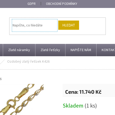
GDPR
OBCHODNÍ PODMÍNKY
HLEDAT
Zlaté náramky
Zlaté řetízky
NAPIŠTE NÁM
KONTAK
Ozdobný zlatý řetízek K426
6
11.740 Kč
Měrná
Skladem
(1 ks)
cena: