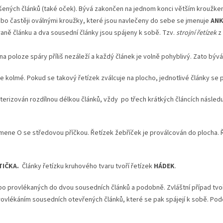
ěšených článků (také oček). Bývá zakončen na jednom konci větším kroužke
ebo častěji oválnými kroužky, které jsou navlečeny do sebe se jmenuje
AN
raně článku a dva sousední články jsou spájeny k sobě. Tzv.
strojní řetízek
z
 na poloze spáry příliš nezáleží a každý článek je volně pohyblivý. Zato býv
be kolmé. Pokud se takový řetízek zválcuje na plocho, jednotlivé články se 
terizován rozdílnou délkou článků, vždy po třech krátkých článcích následu
ísmene O se středovou příčkou. Řetízek žebříček je proválcován do plocha
TIČKA.
Články řetízku kruhového tvaru tvoří řetízek
HÁDEK
.
ů nebo provlékaných do dvou sousedních článků a podobně. Zvláštní případ tv
vlékáním sousedních otevřených článků, které se pak spájejí k sobě. Podo