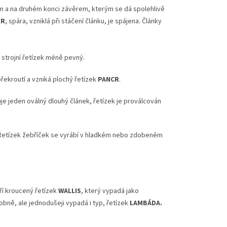
m a na druhém konci závěrem, kterým se dá spolehlivě
KR
, spára, vzniklá při stáčení článku, je spájena. Články
á strojní řetízek méně pevný.
překroutí a vzniká plochý řetízek
PANCR
.
je jeden oválný dlouhý článek, řetízek je proválcován
. Řetízek žebříček se vyrábí v hladkém nebo zdobeném
oří kroucený řetízek
WALLIS
, který vypadá jako
bně, ale jednodušeji vypadá i typ, řetízek
LAMBÁDA.