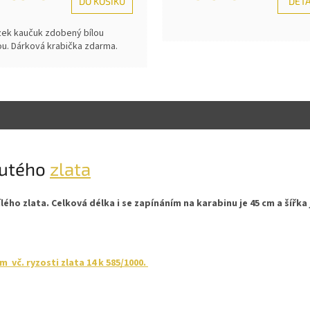
DO KOŠÍKU
DETA
zek kaučuk zdobený bílou
ou. Dárková krabička zdarma.
lutého
zlata
ého zlata. Celková délka i se zapínáním na karabinu je 45 cm a šířk
vč. ryzosti zlata 14 k 585/1000.