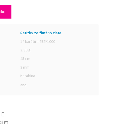
šíku
Řetízky ze žlutého zlata
14 karátů = 585/1000
3,80 g
45 cm
3 mm
Karabina
ano
DÍLET