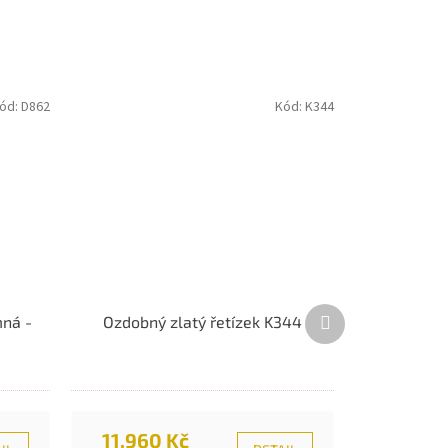
ód:
D862
Kód:
K344
Další
mná -
Ozdobný zlatý řetízek K344
produkt
11.960 Kč