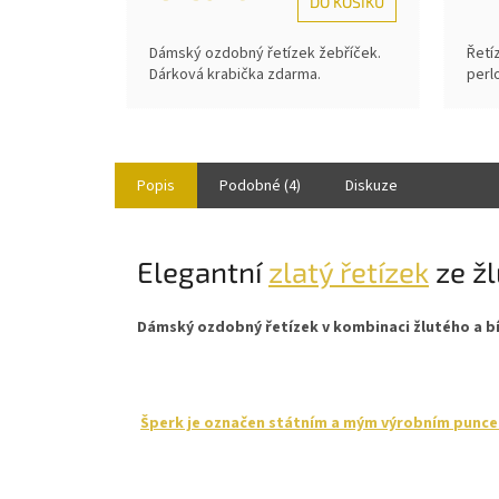
DO KOŠÍKU
Dámský ozdobný řetízek žebříček.
Řetí
Dárková krabička zdarma.
perl
Popis
Podobné (4)
Diskuze
Elegantní
zlatý řetízek
ze ž
Dámský ozdobný řetízek v kombinaci žlutého a bíl
Šperk je označen státním a mým výrobním puncem 