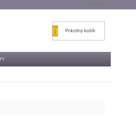
Přihlášení
NÁKUPNÍ
Prázdný košík
KOŠÍK
TY