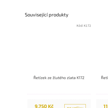
Související produkty
Kód:
K172
Řetízek ze žlutého zlata K172
Řet
9.750 Kč
11