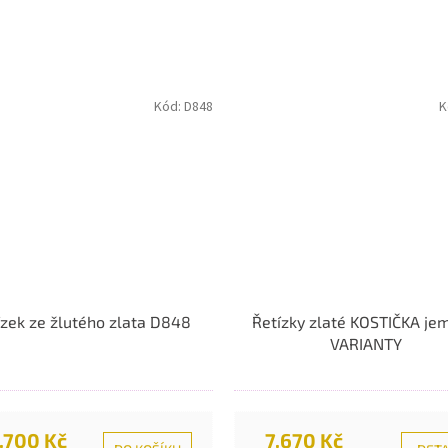
Kód:
D848
K
ízek ze žlutého zlata D848
Řetízky zlaté KOSTIČKA je
VARIANTY
.700 Kč
7.670 Kč