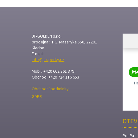
Z
Á
P
A
T
JF-GOLDEN s.r.o.
prodejna : T.G. Masaryka 550, 27201
Í
Kladno
E-mail:
info@jf-sperky.cz
Mobil: +420 602 361 379
Obchod: +420 724 116 653
Obchodní podmínky
GDPR
OTEV
Po–Pá