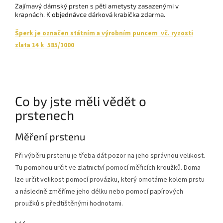
Zajímavý dámský prsten s pěti ametysty zasazenými v
krapnách.
K objednávce dárková krabička zdarma.
Šperk je označen státním a výrobním puncem vč. ryzosti
zlata 14 k 585/1000
Co by jste měli vědět o
prstenech
Měření prstenu
Při výběru prstenu je třeba dát pozor na jeho správnou velikost.
Tu pomohou určit ve zlatnictví pomocí měřicích kroužků. Doma
lze určit velikost pomocí provázku, který omotáme kolem prstu
a následně změříme jeho délku nebo pomocí papírových
proužků s předtištěnými hodnotami.