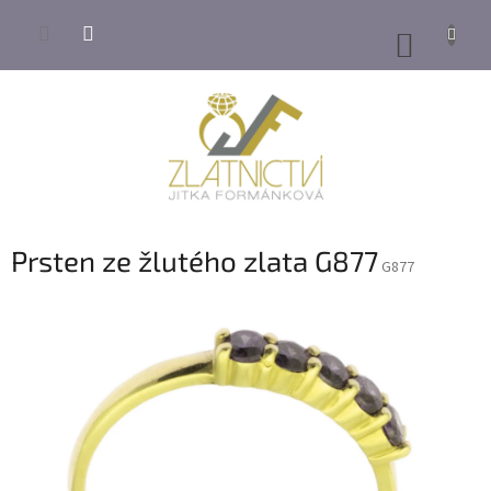
Přejít
na
NÁKUP
obsah
KOŠÍK
Prsten ze žlutého zlata G877
G877