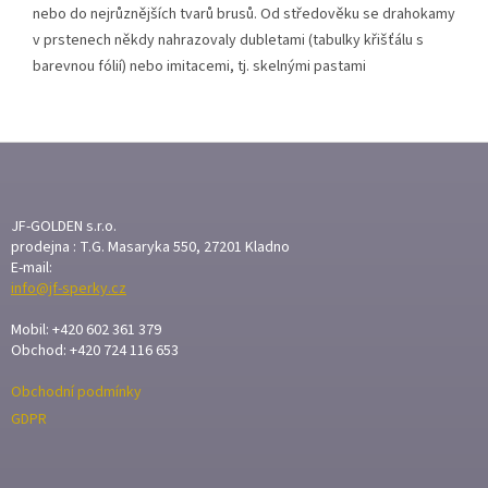
nebo do nejrůznějších tvarů brusů. Od středověku se drahokamy
v prstenech někdy nahrazovaly dubletami (tabulky křišťálu s
barevnou fólií) nebo imitacemi, tj. skelnými pastami
Z
Á
P
A
JF-GOLDEN s.r.o.
T
prodejna : T.G. Masaryka 550, 27201 Kladno
E-mail:
Í
info@jf-sperky.cz
Mobil: +420 602 361 379
Obchod: +420 724 116 653
Obchodní podmínky
GDPR