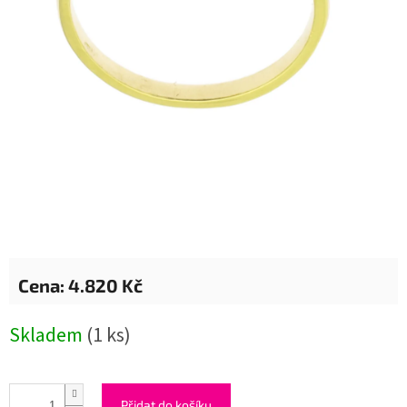
4.820 Kč
Měrná
Skladem
(1 ks)
cena:
Přidat do košíku