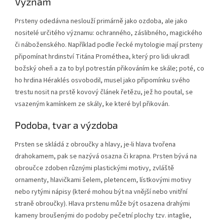
Význam
Prsteny odedávna neslouží primárně jako ozdoba, ale jako
nositelé určitého významu: ochranného, záslibného, magického
či náboženského. Například podle řecké mytologie mají prsteny
připomínat hrdinství Titána Prométhea, který pro lidi ukradl
božský oheň a za to byl potrestán přikováním ke skále; poté, co
ho hrdina Héraklés osvobodil, musel jako připomínku svého
trestu nosit na prstě kovový článek řetězu, jež ho poutal, se
vsazeným kamínkem ze skály, ke které byl přikován.
Podoba, tvar a výzdoba
Prsten se skládá z obroučky a hlavy, je-li hlava tvořena
drahokamem, pak se nazývá osazna či krapna. Prsten bývá na
obroučce zdoben různými plastickými motivy, zvláště
ornamenty, hlavičkami šelem, pletencem, lístkovými motivy
nebo rytými nápisy (které mohou být na vnější nebo vnitřní
straně obroučky). Hlava prstenu může být osazena drahými
kameny broušenými do podoby pečetní plochy tzv. intaglie,