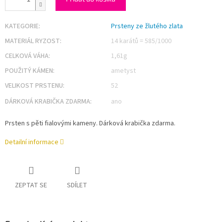
KATEGORIE
:
Prsteny ze žlutého zlata
MATERIÁL RYZOST
:
14 karátů = 585/1000
CELKOVÁ VÁHA
:
1,61g
POUŽITÝ KÁMEN
:
ametyst
VELIKOST PRSTENU
:
52
DÁRKOVÁ KRABIČKA ZDARMA
:
ano
Prsten s pěti fialovými kameny. Dárková krabička zdarma.
Detailní informace
ZEPTAT SE
SDÍLET