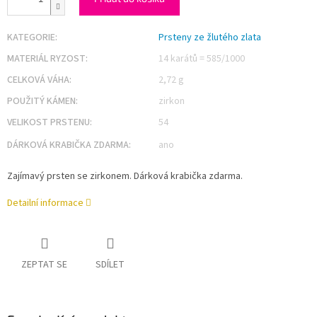
KATEGORIE
:
Prsteny ze žlutého zlata
MATERIÁL RYZOST
:
14 karátů = 585/1000
CELKOVÁ VÁHA
:
2,72 g
POUŽITÝ KÁMEN
:
zirkon
VELIKOST PRSTENU
:
54
DÁRKOVÁ KRABIČKA ZDARMA
:
ano
Zajímavý prsten se zirkonem. Dárková krabička zdarma.
Detailní informace
ZEPTAT SE
SDÍLET