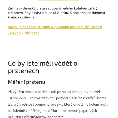
Zajímavý dámský prsten zdobený jedním kulatým zářivým
zirkonem. Zbylá část je hladká v lesku.
K objednávce dárková
krabička zdarma.
Šperk je označen státním a výrobním puncem vč. ryzosti
zlata 14 k 585/1000
Co by jste měli vědět o
prstenech
Měření prstenu
Při výběru prstenu je třeba dát pozor na jeho správnou velikost.
Tu pomohou určit ve zlatnictví pomocí měřicích kroužků. Doma
lze určit velikost pomocí provázku, který omotáme kolem prstu
a následně změříme jeho délku nebo pomocí papírových
proužků s předtištěnými hodnotami.