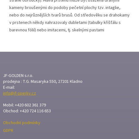
straně obroučky). Hlava prstenu může být osazena drahými
kameny broušenými do podoby pečetní plochy tzv. intaglie,
nebo do nejrůznějších tvarů brusů. Od středověku se drahokamy
v prstenech někdy nahrazovaly dubletami (tabulky křišťálu s
barevnou fólií) nebo imitacemi, tj. skelnými pastami
Z
Á
P
A
JF-GOLDEN s.r.o.
T
prodejna : T.G. Masaryka 550, 27201 Kladno
E-mail:
Í
info@jf-sperky.cz
Mobil: +420 602 361 379
Obchod: +420 724 116 653
Obchodní podmínky
GDPR