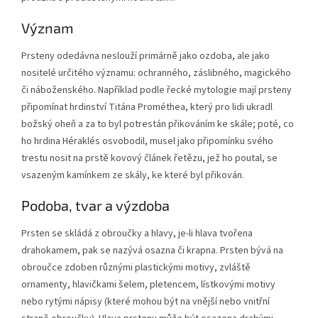
Význam
Prsteny odedávna neslouží primárně jako ozdoba, ale jako
nositelé určitého významu: ochranného, záslibného, magického
či náboženského. Například podle řecké mytologie mají prsteny
připomínat hrdinství Titána Prométhea, který pro lidi ukradl
božský oheň a za to byl potrestán přikováním ke skále; poté, co
ho hrdina Héraklés osvobodil, musel jako připomínku svého
trestu nosit na prstě kovový článek řetězu, jež ho poutal, se
vsazeným kamínkem ze skály, ke které byl přikován.
Podoba, tvar a výzdoba
Prsten se skládá z obroučky a hlavy, je-li hlava tvořena
drahokamem, pak se nazývá osazna či krapna. Prsten bývá na
obroučce zdoben různými plastickými motivy, zvláště
ornamenty, hlavičkami šelem, pletencem, lístkovými motivy
nebo rytými nápisy (které mohou být na vnější nebo vnitřní