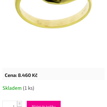
8.460 Kč
Měrná
Skladem
(1 ks)
cena:
Přidat do košíku