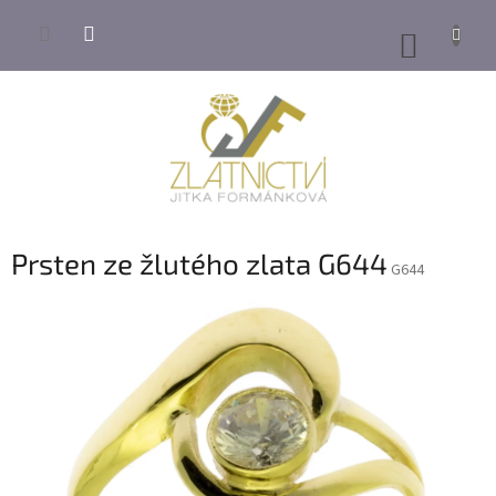
Přejít
na
NÁKUP
obsah
KOŠÍK
Prsten ze žlutého zlata G644
G644