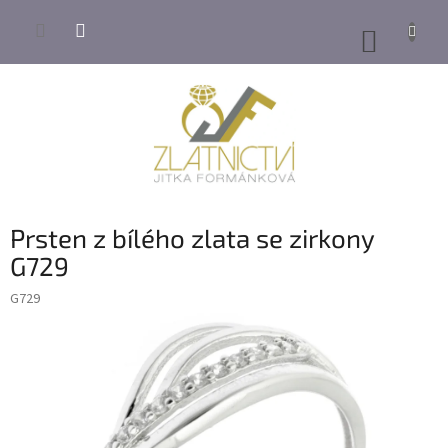
Přejít
na
NÁKUP
obsah
KOŠÍK
Prsten z bílého zlata se zirkony
G729
G729