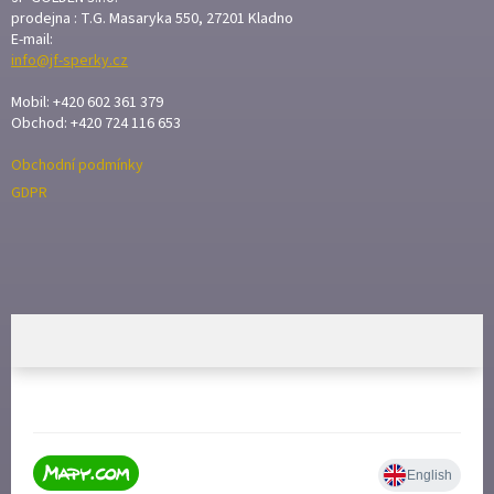
T
prodejna : T.G. Masaryka 550, 27201 Kladno
E-mail:
Í
info@jf-sperky.cz
Mobil: +420 602 361 379
Obchod: +420 724 116 653
Obchodní podmínky
GDPR