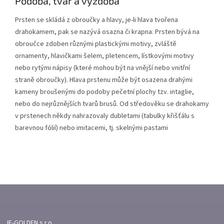
Podoba, tvar a výzdoba
Prsten se skládá z obroučky a hlavy, je-li hlava tvořena
drahokamem, pak se nazývá osazna či krapna. Prsten bývá na
obroučce zdoben různými plastickými motivy, zvláště
ornamenty, hlavičkami šelem, pletencem, lístkovými motivy
nebo rytými nápisy (které mohou být na vnější nebo vnitřní
straně obroučky). Hlava prstenu může být osazena drahými
kameny broušenými do podoby pečetní plochy tzv. intaglie,
nebo do nejrůznějších tvarů brusů. Od středověku se drahokamy
v prstenech někdy nahrazovaly dubletami (tabulky křišťálu s
barevnou fólií) nebo imitacemi, tj. skelnými pastami
Z
Á
P
A
JF-GOLDEN s.r.o.