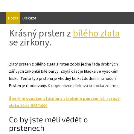
Popis
Diskuze
Krásný prsten z
bílého zlata
se zirkony.
Zlatý prsten z bílého zlata .Prsten zdobí jedna řada drobných
zářivých zirkonků bílé barvy. Zbylá část je hladká ve vysokém
lesku. Tento typ prstenu je vhodný ke každodennímu nošení.
Prsten je rhodiovaný.
K objednávce dárková krabička zdarma.
Šperk je označen státním a výrobním puncem vč. ryzosti
zlata 14 ct 585/1000
Co by jste měli vědět o
prstenech