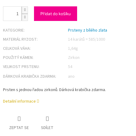
Přidat do košíku
KATEGORIE
:
Prsteny z bílého zlata
MATERIÁL RYZOST
:
14 karátů = 585/1000
CELKOVÁ VÁHA
:
1,64g
POUŽITÝ KÁMEN
:
Zirkon
VELIKOST PRSTENU
:
54
DÁRKOVÁ KRABIČKA ZDARMA
:
ano
Prsten s jednou řadou zirkonů. Dárková krabička zdarma.
Detailní informace
ZEPTAT SE
SDÍLET