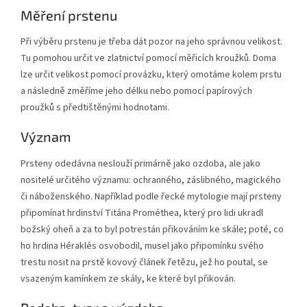
Měření prstenu
Při výběru prstenu je třeba dát pozor na jeho správnou velikost.
Tu pomohou určit ve zlatnictví pomocí měřicích kroužků. Doma
lze určit velikost pomocí provázku, který omotáme kolem prstu
a následně změříme jeho délku nebo pomocí papírových
proužků s předtištěnými hodnotami.
Význam
Prsteny odedávna neslouží primárně jako ozdoba, ale jako
nositelé určitého významu: ochranného, záslibného, magického
či náboženského. Například podle řecké mytologie mají prsteny
připomínat hrdinství Titána Prométhea, který pro lidi ukradl
božský oheň a za to byl potrestán přikováním ke skále; poté, co
ho hrdina Héraklés osvobodil, musel jako připomínku svého
trestu nosit na prstě kovový článek řetězu, jež ho poutal, se
vsazeným kamínkem ze skály, ke které byl přikován.