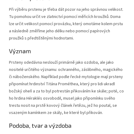
Při výběru prstenu je třeba dát pozor na jeho správnou velikost.
Tu pomohou určit ve zlatnictví pomocí měřicích kroužků. Doma
lze určit velikost pomocí provázku, který omotáme kolem prstu
a následně změříme jeho délku nebo pomocí papírových
proužků s předtištěnými hodnotami.
Význam
Prsteny odedávna neslouží primárně jako ozdoba, ale jako
nositelé určitého významu: ochranného, záslibného, magického
či náboženského. Například podle řecké mytologie mají prsteny
připomínat hrdinství Titána Prométhea, který pro lidi ukradl
božský oheň a za to byl potrestán přikováním ke skále; poté, co
ho hrdina Héraklés osvobodil, musel jako připomínku svého
trestu nosit na prstě kovový článek řetězu, jež ho poutal, se
vsazeným kamínkem ze skály, ke které byl přikován.
Podoba, tvar a výzdoba