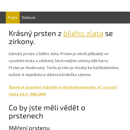
Popis
Diskuze
Krásný prsten z
bílého zlata
se
zirkony.
Dámský prsten z bílého zlata. Prsten je mírně půlkulatý ve
vysokém lesku a zdobený šesti malými zirkony bílé barvy.
Prsten je rhodiovaný. Tento prsten je vhodný ke každodennímu
nošení. K objednávce dárková krabička zdarma.
Šperk je označen státním a výrobním puncem vč. ryzosti
zlata 14 ct 585/1000
Co by jste měli vědět o
prstenech
Měření prstenu