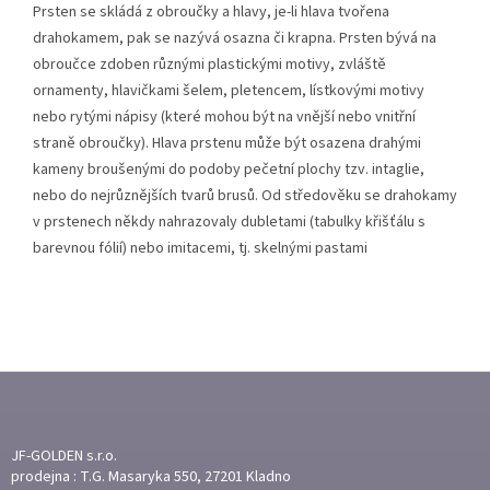
Prsten se skládá z obroučky a hlavy, je-li hlava tvořena
drahokamem, pak se nazývá osazna či krapna. Prsten bývá na
obroučce zdoben různými plastickými motivy, zvláště
ornamenty, hlavičkami šelem, pletencem, lístkovými motivy
nebo rytými nápisy (které mohou být na vnější nebo vnitřní
straně obroučky). Hlava prstenu může být osazena drahými
kameny broušenými do podoby pečetní plochy tzv. intaglie,
nebo do nejrůznějších tvarů brusů. Od středověku se drahokamy
v prstenech někdy nahrazovaly dubletami (tabulky křišťálu s
barevnou fólií) nebo imitacemi, tj. skelnými pastami
Z
Á
P
A
JF-GOLDEN s.r.o.
T
prodejna : T.G. Masaryka 550, 27201 Kladno