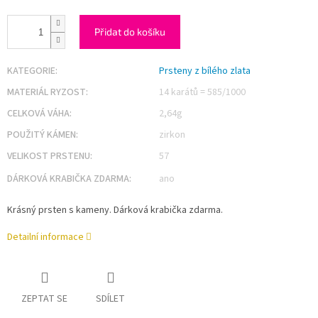
Přidat do košíku
KATEGORIE
:
Prsteny z bílého zlata
MATERIÁL RYZOST
:
14 karátů = 585/1000
CELKOVÁ VÁHA
:
2,64g
POUŽITÝ KÁMEN
:
zirkon
VELIKOST PRSTENU
:
57
DÁRKOVÁ KRABIČKA ZDARMA
:
ano
Krásný prsten s kameny. Dárková krabička zdarma.
Detailní informace
ZEPTAT SE
SDÍLET