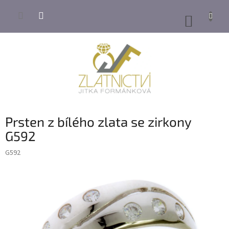
Přejít
na
NÁKUP
obsah
KOŠÍK
Prsten z bílého zlata se zirkony
G592
G592