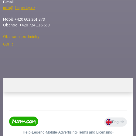
E-mail:
Í
info@jf-sperky.cz
Mobil: +420 602 361 379
Obchod: +420 724 116 653
Obchodní podmínky
GDPR