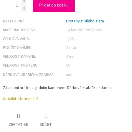
Přidat do košíku
KATEGORIE
:
Prsteny z bílého zlata
MATERIÁL RYZOST
:
14 karátů = 585/1000
CELKOVÁ VÁHA
:
1,95g
POUŽITÝ KÁMEN
:
Zirkon
VELIKOST KAMENE
:
4 mm
VELIKOST PRSTENU
:
60
DÁRKOVÁ KRABIČKA ZDARMA
:
ano
Zásnubní prsten s jedním kamenem. Dárková krabička zdarma.
Detailní informace
ZEPTAT SE
SDÍLET