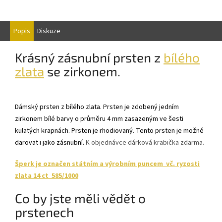
Popis
Diskuze
Krásný zásnubní prsten z
bílého
zlata
se zirkonem.
Dámský prsten z bílého zlata. Prsten je zdobený jedním
zirkonem bílé barvy o průměru 4 mm zasazeným ve šesti
kulatých krapnách. Prsten je rhodiovaný. Tento prsten je možné
darovat i jako zásnubní.
K objednávce dárková krabička zdarma.
Šperk je označen státním a výrobním puncem vč. ryzosti
zlata 14 ct 585/1000
Co by jste měli vědět o
prstenech