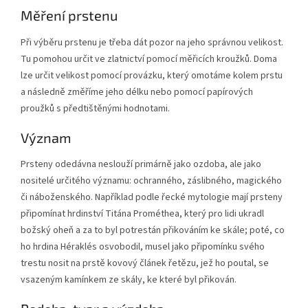
Měření prstenu
Při výběru prstenu je třeba dát pozor na jeho správnou velikost.
Tu pomohou určit ve zlatnictví pomocí měřicích kroužků. Doma
lze určit velikost pomocí provázku, který omotáme kolem prstu
a následně změříme jeho délku nebo pomocí papírových
proužků s předtištěnými hodnotami.
Význam
Prsteny odedávna neslouží primárně jako ozdoba, ale jako
nositelé určitého významu: ochranného, záslibného, magického
či náboženského. Například podle řecké mytologie mají prsteny
připomínat hrdinství Titána Prométhea, který pro lidi ukradl
božský oheň a za to byl potrestán přikováním ke skále; poté, co
ho hrdina Héraklés osvobodil, musel jako připomínku svého
trestu nosit na prstě kovový článek řetězu, jež ho poutal, se
vsazeným kamínkem ze skály, ke které byl přikován.