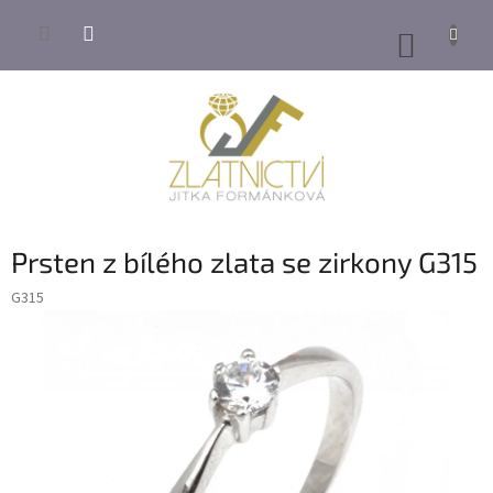
Přejít
na
NÁKUP
obsah
KOŠÍK
Prsten z bílého zlata se zirkony G315
G315