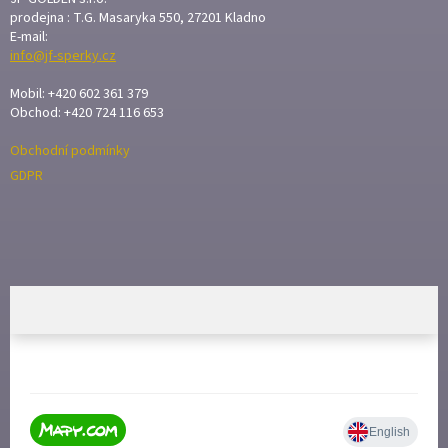
T
prodejna : T.G. Masaryka 550, 27201 Kladno
E-mail:
Í
info@jf-sperky.cz
Mobil: +420 602 361 379
Obchod: +420 724 116 653
Obchodní podmínky
GDPR