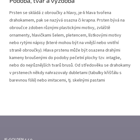
Podoba, tvar a výzdoba
Prsten se skládá z obroučky a hlavy, je-li hlava tvořena
drahokamem, pak se nazývá osazna či krapna. Prsten bývá na
obroučce zdoben různými plastickými motivy, zvláště
ornamenty, hlavičkami šelem, pletencem, lístkovými motivy
nebo rytými nápisy (které mohou být na vnější nebo vnitřní
straně obroučky). Hlava prstenu může být osazena drahými
kameny broušenými do podoby pečetní plochy tzv. intaglie,
nebo do nejrůznějších tvarů brusů. Od středověku se drahokamy
v prstenech někdy nahrazovaly dubletami (tabulky křišťálu s
barevnou fólií) nebo imitacemi, tj. skelnými pastami
Z
Á
P
A
JF-GOLDEN s.r.o.