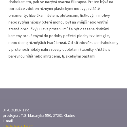
drahokamem, pak se nazývá osazna či krapna. Prsten bývá na
obroučce zdoben různými plastickými motivy, zvláště
ornamenty, hlavičkami šelem, pletencem, lístkovými motivy
nebo rytými nápisy (které mohou být na vnější nebo vnitřní
straně obroučky). Hlava prstenu může být osazena drahými
kameny broušenými do podoby pečetní plochy tzv. intaglie,
nebo do nejrůznějších tvarů brusů. Od středověku se drahokamy
v prstenech někdy nahrazovaly dubletami (tabulky křišťálu s
barevnou fólií) nebo imitacemi, tj. skelnými pastami
Z
Á
P
A
JF-GOLDEN s.r.o.
T
prodejna : T.G. Masaryka 550, 27201 Kladno
E-mail:
Í
info@jf-sperky.cz