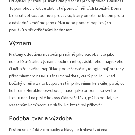
Při výběru prstenu je třeba dát pozor na jeho správnou velikost.
Tu pomohou určit ve zlatnictví pomocí měřicích kroužků. Doma
lze určit velikost pomocí provázku, který omotáme kolem prstu
a následně změříme jeho délku nebo pomocí papírových
proužků s předtištěnými hodnotami.
Význam
Prsteny odedávna neslouží primárně jako ozdoba, ale jako
nositelé určitého významu: ochranného, záslibného, magického
či náboženského. Například podle řecké mytologie mají prsteny
připomínat hrdinství Titána Prométhea, který pro lidi ukradl
božský oheň a za to byl potrestán přikováním ke skále; poté, co
ho hrdina Héraklés osvobodil, musel jako připomínku svého
trestu nosit na prstě kovový článek řetězu, jež ho poutal, se
vsazeným kamínkem ze skály, ke které byl přikován.
Podoba, tvar a výzdoba
Prsten se skládá z obroučky a hlavy, je-li hlava tvořena