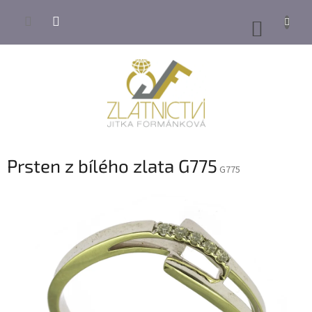
Přejít
na
NÁKUP
obsah
KOŠÍK
Prsten z bílého zlata G775
G775