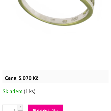
5.070 Kč
Měrná
Skladem
(1 ks)
cena:
Přidat do košíku