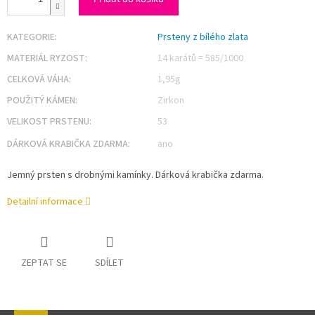
KATEGORIE
:
Prsteny z bílého zlata
MATERIÁL RYZOST
:
14 karátů = 585/1000
CELKOVÁ VÁHA
:
1,95g
POUŽITÝ KÁMEN
:
Zirkon
VELIKOST PRSTENU
:
53
DÁRKOVÁ KRABIČKA ZDARMA
:
ano
Jemný prsten s drobnými kamínky. Dárková krabička zdarma.
Detailní informace
ZEPTAT SE
SDÍLET