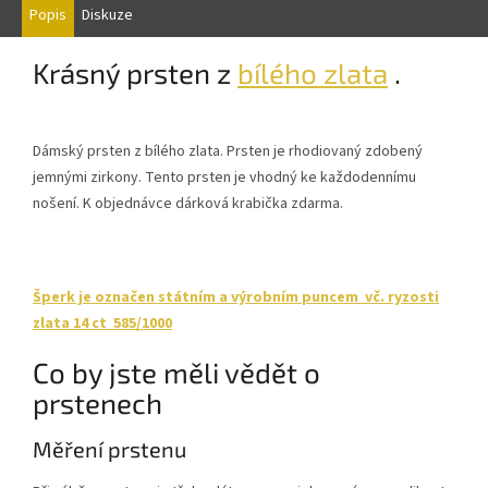
Popis
Diskuze
Krásný prsten z
bílého zlata
.
Dámský prsten z bílého zlata. Prsten je rhodiovaný zdobený
jemnými zirkony. Tento prsten je vhodný ke každodennímu
nošení. K objednávce dárková krabička zdarma.
Šperk je označen státním a výrobním puncem vč. ryzosti
zlata 14 ct 585/1000
Co by jste měli vědět o
prstenech
Měření prstenu