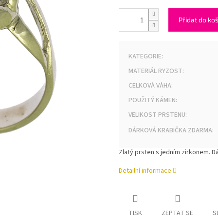
Přidat do ko
KATEGORIE
:
MATERIÁL RYZOST
:
CELKOVÁ VÁHA
:
POUŽITÝ KÁMEN
:
VELIKOST PRSTENU
:
DÁRKOVÁ KRABIČKA ZDARMA
:
Zlatý prsten s jedním zirkonem. D
Detailní informace
TISK
ZEPTAT SE
S