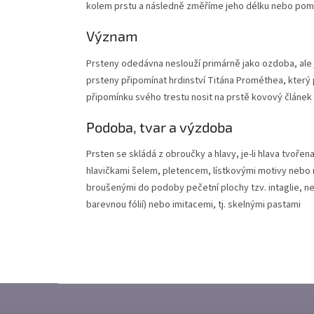
kolem prstu a následně změříme jeho délku nebo pom
Význam
Prsteny odedávna neslouží primárně jako ozdoba, ale 
prsteny připomínat hrdinství Titána Prométhea, který p
připomínku svého trestu nosit na prstě kovový článek 
Podoba, tvar a výzdoba
Prsten se skládá z obroučky a hlavy, je-li hlava tvo
hlavičkami šelem, pletencem, lístkovými motivy nebo 
broušenými do podoby pečetní plochy tzv. intaglie, n
barevnou fólií) nebo imitacemi, tj. skelnými pastami
Z
Á