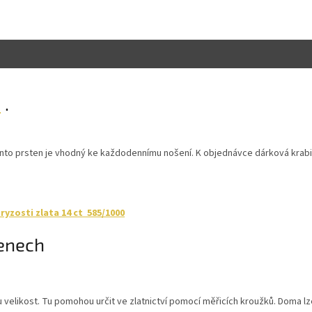
a
.
Tento prsten je vhodný ke každodennímu nošení. K objednávce dárková krab
yzosti zlata 14 ct 585/1000
tenech
u velikost. Tu pomohou určit ve zlatnictví pomocí měřicích kroužků. Doma 