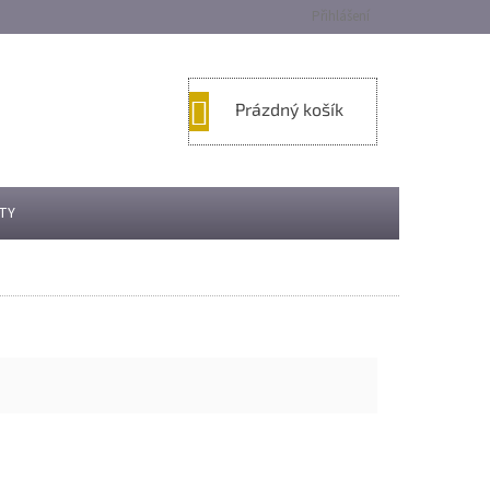
Přihlášení
NÁKUPNÍ
Prázdný košík
KOŠÍK
TY