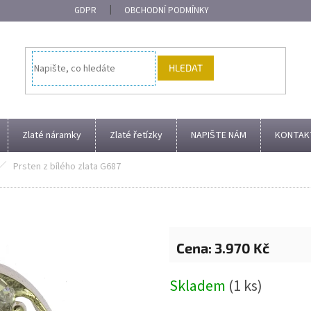
GDPR
OBCHODNÍ PODMÍNKY
HLEDAT
Zlaté náramky
Zlaté řetízky
NAPIŠTE NÁM
KONTAK
Prsten z bílého zlata G687
3.970 Kč
Měrná
Skladem
(1 ks)
cena: