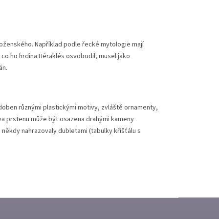
boženského. Například podle řecké mytologie mají
, co ho hrdina Héraklés osvobodil, musel jako
án.
zdoben různými plastickými motivy, zvláště ornamenty,
Hlava prstenu může být osazena drahými kameny
někdy nahrazovaly dubletami (tabulky křišťálu s