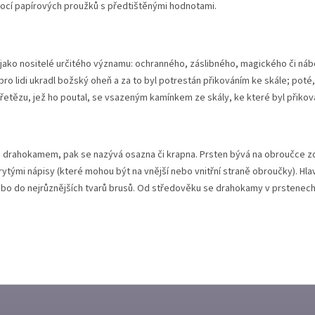
ocí papírových proužků s předtištěnými hodnotami.
jako nositelé určitého významu: ochranného, záslibného, magického či ná
ro lidi ukradl božský oheň a za to byl potrestán přikováním ke skále; poté
řetězu, jež ho poutal, se vsazeným kamínkem ze skály, ke které byl přikov
řena drahokamem, pak se nazývá osazna či krapna. Prsten bývá na obroučce 
rytými nápisy (které mohou být na vnější nebo vnitřní straně obroučky). 
ebo do nejrůznějších tvarů brusů. Od středověku se drahokamy v prstenech 