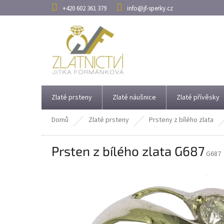
Přejít
+420 602 361 379
info@jf-sperky.cz
na
obsah
Zlaté prsteny
Zlaté náušnice
Zlaté přívěsky
Domů
Zlaté prsteny
Prsteny z bílého zlata
Prsten z bílého zlata G687
G687