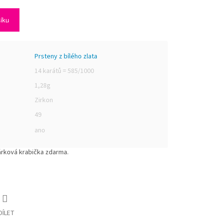
šíku
Prsteny z bílého zlata
14 karátů = 585/1000
1,28g
Zirkon
49
ano
árková krabička zdarma.
DÍLET