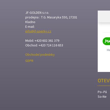
P
A
T
JF-GOLDEN s.r.o.
prodejna : T.G. Masaryka 550, 27201
Í
Kladno
E-mail:
info@jf-sperky.cz
Mobil: +420 602 361 379
Obchod: +420 724 116 653
Obchodní podmínky
GDPR
OTEV
Po–Pá
So-Ne