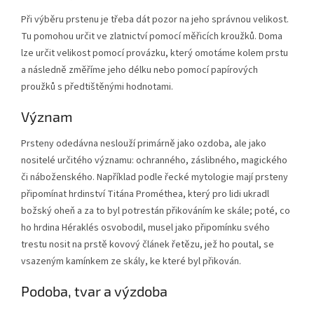
Při výběru prstenu je třeba dát pozor na jeho správnou velikost.
Tu pomohou určit ve zlatnictví pomocí měřicích kroužků. Doma
lze určit velikost pomocí provázku, který omotáme kolem prstu
a následně změříme jeho délku nebo pomocí papírových
proužků s předtištěnými hodnotami.
Význam
Prsteny odedávna neslouží primárně jako ozdoba, ale jako
nositelé určitého významu: ochranného, záslibného, magického
či náboženského. Například podle řecké mytologie mají prsteny
připomínat hrdinství Titána Prométhea, který pro lidi ukradl
božský oheň a za to byl potrestán přikováním ke skále; poté, co
ho hrdina Héraklés osvobodil, musel jako připomínku svého
trestu nosit na prstě kovový článek řetězu, jež ho poutal, se
vsazeným kamínkem ze skály, ke které byl přikován.
Podoba, tvar a výzdoba