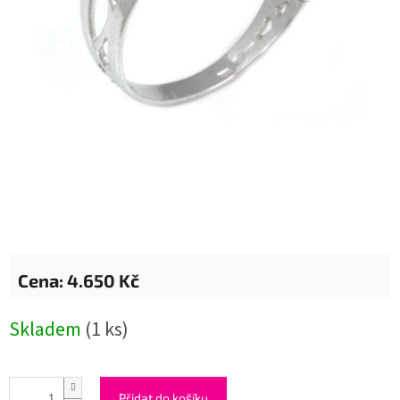
4.650 Kč
Měrná
Skladem
(1 ks)
cena:
Přidat do košíku