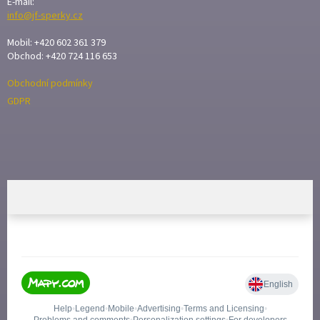
E-mail:
Í
info@jf-sperky.cz
Mobil: +420 602 361 379
Obchod: +420 724 116 653
Obchodní podmínky
GDPR