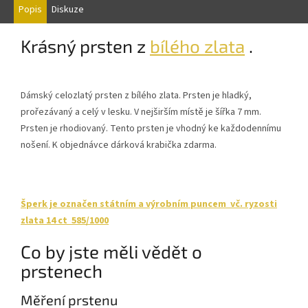
Popis
Diskuze
Krásný prsten z
bílého zlata
.
Dámský celozlatý prsten z bílého zlata. Prsten je hladký,
prořezávaný a celý v lesku. V nejširším místě je šířka 7 mm.
Prsten je rhodiovaný. Tento prsten je vhodný ke každodennímu
nošení. K objednávce dárková krabička zdarma.
Šperk je označen státním a výrobním puncem vč. ryzosti
zlata 14 ct 585/1000
Co by jste měli vědět o
prstenech
Měření prstenu