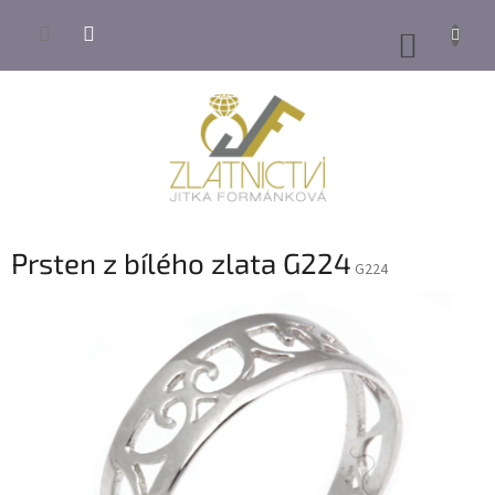
Přejít
na
NÁKUP
obsah
KOŠÍK
Prsten z bílého zlata G224
G224