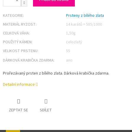
KATEGORIE
:
Prsteny z bílého zlata
MATERIÁL RYZOST
:
14 karátů = 585/1000
CELKOVÁ VÁHA
:
1,50g
POUŽITÝ KÁMEN
:
celozlatý
VELIKOST PRSTENU
:
55
DÁRKOVÁ KRABIČKA ZDARMA
:
ano
Prořezávaný prsten z bílého zlata. Dárková krabička zdarma.
Detailní informace
ZEPTAT SE
SDÍLET