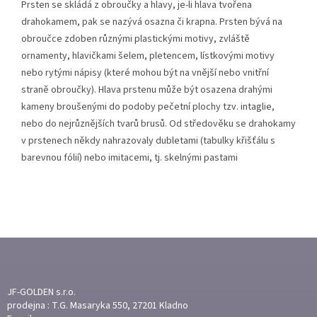
Prsten se skládá z obroučky a hlavy, je-li hlava tvořena
drahokamem, pak se nazývá osazna či krapna. Prsten bývá na
obroučce zdoben různými plastickými motivy, zvláště
ornamenty, hlavičkami šelem, pletencem, lístkovými motivy
nebo rytými nápisy (které mohou být na vnější nebo vnitřní
straně obroučky). Hlava prstenu může být osazena drahými
kameny broušenými do podoby pečetní plochy tzv. intaglie,
nebo do nejrůznějších tvarů brusů. Od středověku se drahokamy
v prstenech někdy nahrazovaly dubletami (tabulky křišťálu s
barevnou fólií) nebo imitacemi, tj. skelnými pastami
Z
Á
P
A
JF-GOLDEN s.r.o.
T
prodejna : T.G. Masaryka 550, 27201 Kladno