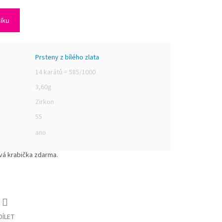
šíku
Prsteny z bílého zlata
14 karátů = 585/1000
3,60g
Zirkon
55
ano
vá krabička zdarma.
DÍLET