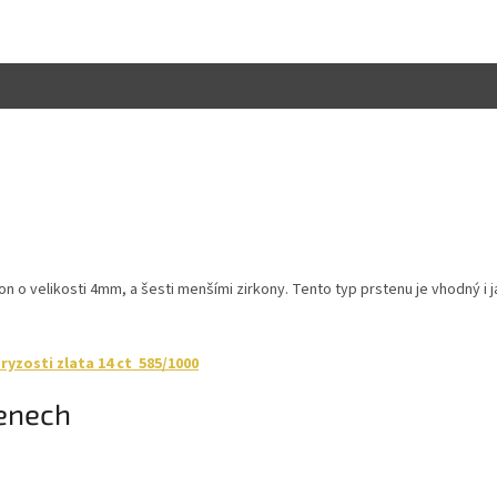
kon o velikosti 4mm, a šesti menšími zirkony. Tento typ prstenu je vhodný i 
yzosti zlata 14 ct 585/1000
tenech