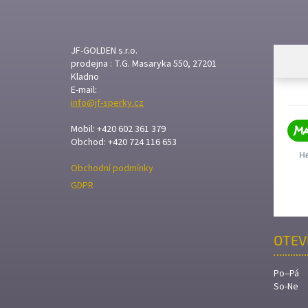
Á
P
A
T
JF-GOLDEN s.r.o.
prodejna : T.G. Masaryka 550, 27201
Í
Kladno
E-mail:
info@jf-sperky.cz
Mobil: +420 602 361 379
Obchod: +420 724 116 653
Obchodní podmínky
GDPR
OTEV
Po–Pá
So-Ne