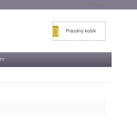
Přihlášení
NÁKUPNÍ
Prázdný košík
KOŠÍK
TY