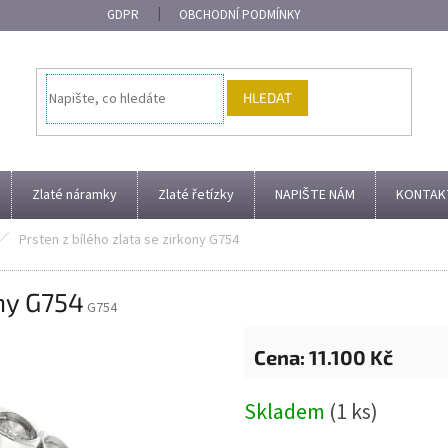
GDPR
OBCHODNÍ PODMÍNKY
HLEDAT
Zlaté náramky
Zlaté řetízky
NAPIŠTE NÁM
KONTAK
Prsten z bílého zlata se zirkony G754
ony G754
G754
11.100 Kč
Měrná
Skladem
(1 ks)
cena: