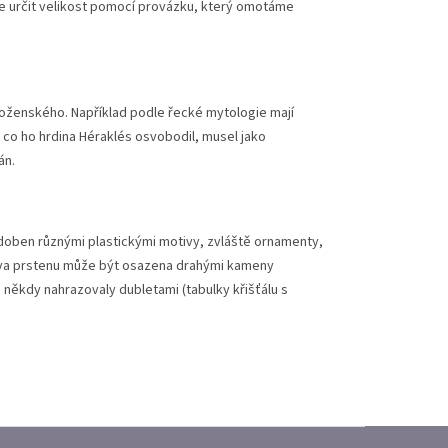
lze určit velikost pomocí provázku, který omotáme
boženského. Například podle řecké mytologie mají
, co ho hrdina Héraklés osvobodil, musel jako
án.
zdoben různými plastickými motivy, zvláště ornamenty,
Hlava prstenu může být osazena drahými kameny
někdy nahrazovaly dubletami (tabulky křišťálu s