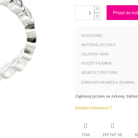
Přidat do ko
KATEGORIE
:
MATERIÁL RYZOST
:
CELKOVÁ VÁHA
:
POUŽITÝ KÁMEN
:
VELIKOST PRSTENU
:
DÁRKOVÁ KRABIČKA ZDARMA
:
Zajímavý prsten se zirkony. Dárko
Detailní informace
TISK
ZEPTAT SE
S