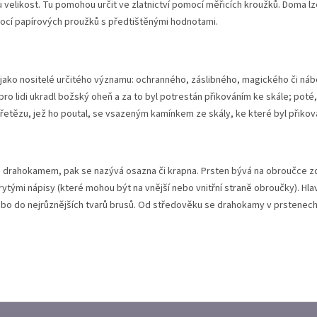
u velikost. Tu pomohou určit ve zlatnictví pomocí měřicích kroužků. Doma 
ocí papírových proužků s předtištěnými hodnotami.
jako nositelé určitého významu: ochranného, záslibného, magického či ná
ro lidi ukradl božský oheň a za to byl potrestán přikováním ke skále; poté
řetězu, jež ho poutal, se vsazeným kamínkem ze skály, ke které byl přikov
řena drahokamem, pak se nazývá osazna či krapna. Prsten bývá na obroučce 
rytými nápisy (které mohou být na vnější nebo vnitřní straně obroučky). 
ebo do nejrůznějších tvarů brusů. Od středověku se drahokamy v prstenech 