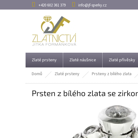
Přejít
+420 602 361 379
info@jf-sperky.cz
na
obsah
Zlaté prsteny
Zlaté náušnice
Zlaté přívěsky
Domů
Zlaté prsteny
Prsteny z bílého zlata
Prsten z bílého zlata se zirk