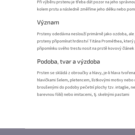
Při výběru prstenu je třeba dát pozor na jeho správno
kolem prstu a následně změříme jeho délku nebo pom
Význam
Prsteny odedávna neslouží primárně jako ozdoba, ale 
prsteny připomínat hrdinství Titána Prométhea, který p
připomínku svého trestu nosit na prstě kovový článek 
Podoba, tvar a výzdoba
Prsten se skládá z obroučky a hlavy, je-li hlava tvo
hlavičkami šelem, pletencem, lístkovými motivy nebo 
broušenými do podoby pečetní plochy tzv. intaglie, n
barevnou fólií) nebo imitacemi, tj. skelnými pastami
Z