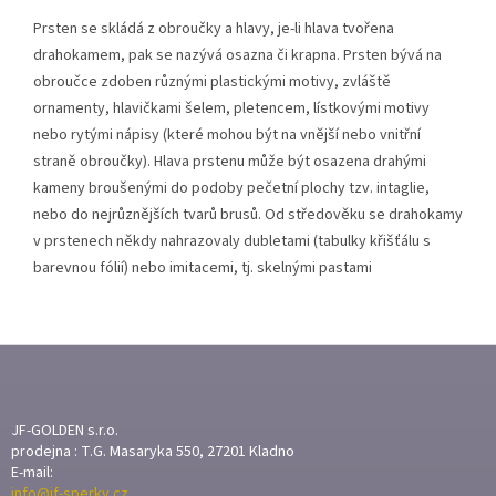
Prsten se skládá z obroučky a hlavy, je-li hlava tvořena
drahokamem, pak se nazývá osazna či krapna. Prsten bývá na
obroučce zdoben různými plastickými motivy, zvláště
ornamenty, hlavičkami šelem, pletencem, lístkovými motivy
nebo rytými nápisy (které mohou být na vnější nebo vnitřní
straně obroučky). Hlava prstenu může být osazena drahými
kameny broušenými do podoby pečetní plochy tzv. intaglie,
nebo do nejrůznějších tvarů brusů. Od středověku se drahokamy
v prstenech někdy nahrazovaly dubletami (tabulky křišťálu s
barevnou fólií) nebo imitacemi, tj. skelnými pastami
Z
Á
P
A
JF-GOLDEN s.r.o.
T
prodejna : T.G. Masaryka 550, 27201 Kladno
E-mail:
Í
info@jf-sperky.cz