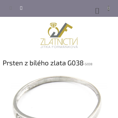
Přejít
na
NÁKUP
obsah
KOŠÍK
Prsten z bílého zlata G038
G038