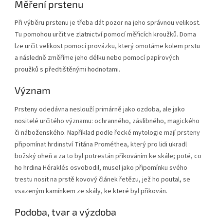
Měření prstenu
Při výběru prstenu je třeba dát pozor na jeho správnou velikost.
Tu pomohou určit ve zlatnictví pomocí měřicích kroužků. Doma
lze určit velikost pomocí provázku, který omotáme kolem prstu
a následně změříme jeho délku nebo pomocí papírových
proužků s předtištěnými hodnotami.
Význam
Prsteny odedávna neslouží primárně jako ozdoba, ale jako
nositelé určitého významu: ochranného, záslibného, magického
či náboženského. Například podle řecké mytologie mají prsteny
připomínat hrdinství Titána Prométhea, který pro lidi ukradl
božský oheň a za to byl potrestán přikováním ke skále; poté, co
ho hrdina Héraklés osvobodil, musel jako připomínku svého
trestu nosit na prstě kovový článek řetězu, jež ho poutal, se
vsazeným kamínkem ze skály, ke které byl přikován.
Podoba, tvar a výzdoba