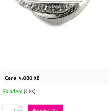
4.080 Kč
Měrná
Skladem
(1 ks)
cena:
Přidat do košíku