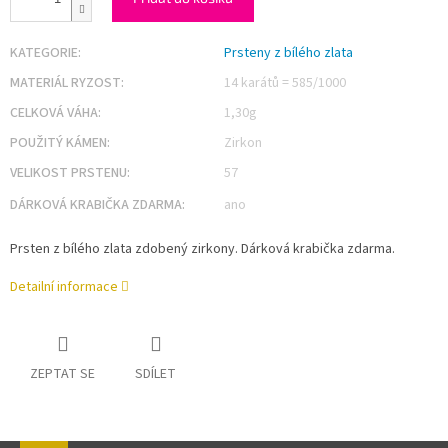
KATEGORIE
:
Prsteny z bílého zlata
MATERIÁL RYZOST
:
14 karátů = 585/1000
CELKOVÁ VÁHA
:
1,30g
POUŽITÝ KÁMEN
:
Zirkon
VELIKOST PRSTENU
:
57
DÁRKOVÁ KRABIČKA ZDARMA
:
ano
Prsten z bílého zlata zdobený zirkony. Dárková krabička zdarma.
Detailní informace
ZEPTAT SE
SDÍLET