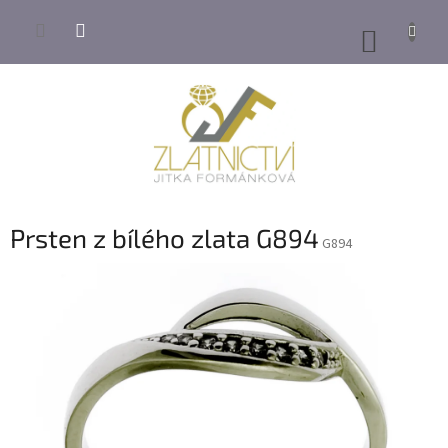
Přejít
na
NÁKUP
obsah
KOŠÍK
Prsten z bílého zlata G894
G894