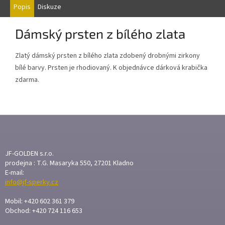
Popis
Diskuze
Dámský prsten
z bílého zlata
Zlatý dámský prsten z bílého zlata zdobený drobnými zirkony
bílé barvy. Prsten je rhodiovaný. K objednávce dárková krabička
zdarma.
Z
Á
P
A
JF-GOLDEN s.r.o.
T
prodejna : T.G. Masaryka 550, 27201 Kladno
E-mail:
Í
info@jf-sperky.cz
Mobil: +420 602 361 379
Obchod: +420 724 116 653