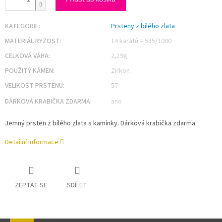
KATEGORIE
:
Prsteny z bílého zlata
MATERIÁL RYZOST
:
14 karátů = 585/1000
CELKOVÁ VÁHA
:
2,19g
POUŽITÝ KÁMEN
:
Zirkon
VELIKOST PRSTENU
:
57
DÁRKOVÁ KRABIČKA ZDARMA
:
ano
Jemný prsten z bílého zlata s kamínky. Dárková krabička zdarma.
Detailní informace
ZEPTAT SE
SDÍLET