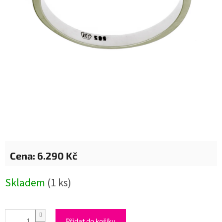
6.290 Kč
Měrná
Skladem
(1 ks)
cena:
Přidat do košíku