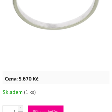
5.670 Kč
Měrná
Skladem
(1 ks)
cena:
Přidat do košíku