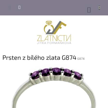
Přejít
na
NÁKUP
obsah
KOŠÍK
Prsten z bílého zlata G874
G874