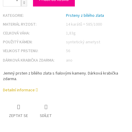
KATEGORIE
:
Prsteny z bílého zlata
MATERIÁL RYZOST
:
14 karátů = 585/1000
CELKOVÁ VÁHA
:
1,83g
POUŽITÝ KÁMEN
:
syntetický ametyst
VELIKOST PRSTENU
:
56
DÁRKOVÁ KRABIČKA ZDARMA
:
ano
Jemný prsten z bílého zlata s fialovými kameny. Dárková krabička
zdarma.
Detailní informace
ZEPTAT SE
SDÍLET