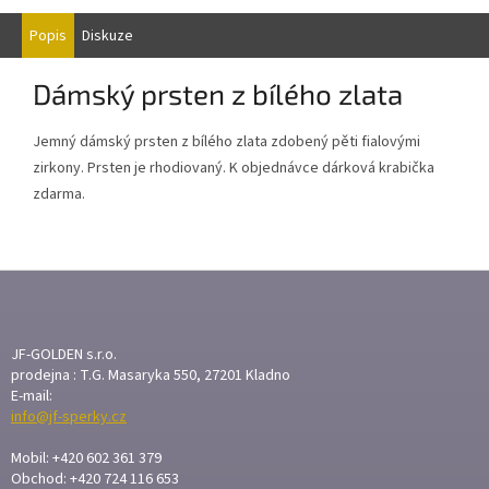
Popis
Diskuze
Dámský prsten
z bílého zlata
Jemný dámský prsten z bílého zlata zdobený pěti fialovými
zirkony. Prsten je rhodiovaný. K objednávce dárková krabička
zdarma.
Z
Á
P
A
JF-GOLDEN s.r.o.
T
prodejna : T.G. Masaryka 550, 27201 Kladno
E-mail:
Í
info@jf-sperky.cz
Mobil: +420 602 361 379
Obchod: +420 724 116 653