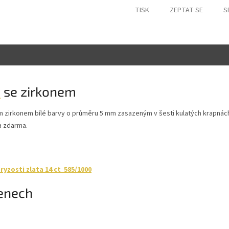
TISK
ZEPTAT SE
S
a
se zirkonem
ím zirkonem bílé barvy o průměru 5 mm zasazeným v šesti kulatých krapnách
a zdarma.
yzosti zlata 14 ct 585/1000
tenech