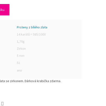
šíku
Prsteny z bílého zlata
14 karátů = 585/1000
1,70g
Zirkon
5 mm
51
ano
lata se zirkonem. Dárková krabička zdarma.