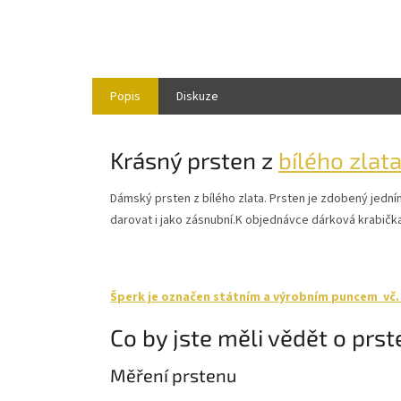
Popis
Diskuze
Krásný prsten z
bílého zlat
Dámský prsten z bílého zlata. Prsten je zdobený jedn
darovat i jako zásnubní.K objednávce dárková krabičk
Šperk je označen státním a výrobním puncem vč. r
Co by jste měli vědět o prs
Měření prstenu