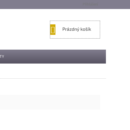
Přihlášení
NÁKUPNÍ
Prázdný košík
KOŠÍK
TY