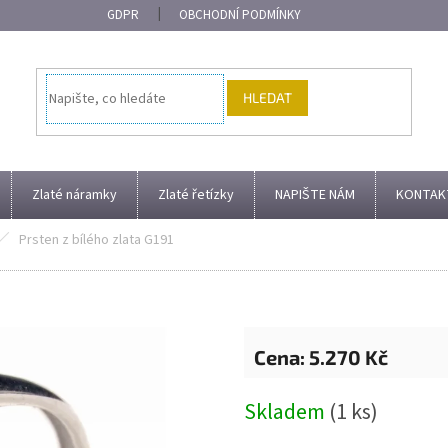
GDPR
OBCHODNÍ PODMÍNKY
HLEDAT
Zlaté náramky
Zlaté řetízky
NAPIŠTE NÁM
KONTAK
Prsten z bílého zlata G191
5.270 Kč
Měrná
Skladem
(1 ks)
cena: