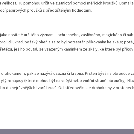
u velikost. Tu pomohou určit ve zlatnictví pomocí měřicích kroužků. Doma 
ocí papírových proužků s předtištěnými hodnotami.
jako nositelé určitého významu: ochranného, záslibného, magického či ná
ro lidi ukradl božský oheň a za to byl potrestán přikováním ke skále; poté
řetězu, jež ho poutal, se vsazeným kamínkem ze skály, ke které byl přikov
řena drahokamem, pak se nazývá osazna či krapna. Prsten bývá na obroučce 
rytými nápisy (které mohou být na vnější nebo vnitřní straně obroučky). 
ebo do nejrůznějších tvarů brusů. Od středověku se drahokamy v prstenech 