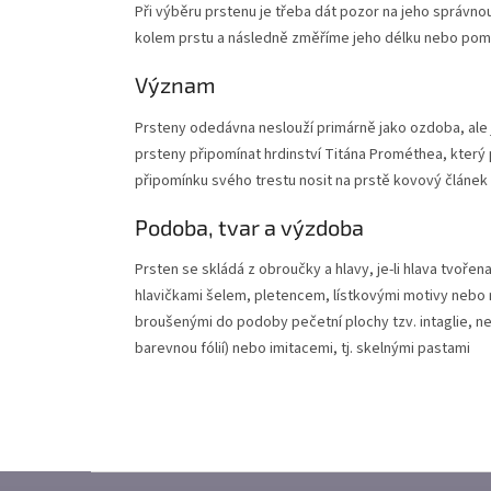
Při výběru prstenu je třeba dát pozor na jeho správno
kolem prstu a následně změříme jeho délku nebo pom
Význam
Prsteny odedávna neslouží primárně jako ozdoba, ale 
prsteny připomínat hrdinství Titána Prométhea, který p
připomínku svého trestu nosit na prstě kovový článek 
Podoba, tvar a výzdoba
Prsten se skládá z obroučky a hlavy, je-li hlava tvo
hlavičkami šelem, pletencem, lístkovými motivy nebo 
broušenými do podoby pečetní plochy tzv. intaglie, n
barevnou fólií) nebo imitacemi, tj. skelnými pastami
Z