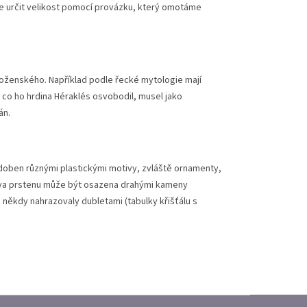
lze určit velikost pomocí provázku, který omotáme
boženského. Například podle řecké mytologie mají
, co ho hrdina Héraklés osvobodil, musel jako
án.
zdoben různými plastickými motivy, zvláště ornamenty,
Hlava prstenu může být osazena drahými kameny
někdy nahrazovaly dubletami (tabulky křišťálu s