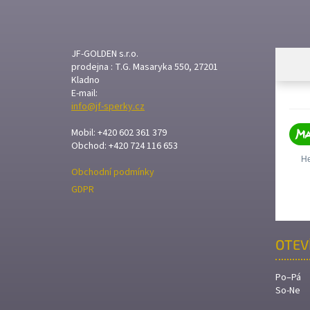
Á
P
A
T
JF-GOLDEN s.r.o.
prodejna : T.G. Masaryka 550, 27201
Í
Kladno
E-mail:
info@jf-sperky.cz
Mobil: +420 602 361 379
Obchod: +420 724 116 653
Obchodní podmínky
GDPR
OTEV
Po–Pá
So-Ne