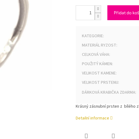
Přidat do ko
KATEGORIE
:
MATERIÁL RYZOST
:
CELKOVÁ VÁHA
:
POUŽITÝ KÁMEN
:
VELIKOST KAMENE
:
VELIKOST PRSTENU
:
DÁRKOVÁ KRABIČKA ZDARMA
:
Krásný zásnubní prsten z bílého z
Detailní informace